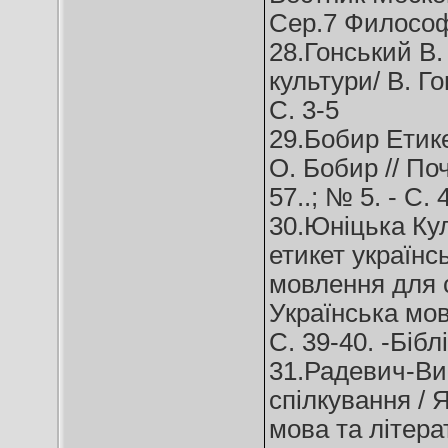
Сер.7 Философи
28.Гонський В.
культури/ В. Го
C. 3-5
29.Бобир Етике
О. Бобир // Поч
57..; № 5. - C. 
30.Юніцька Кул
етикет українсь
мовлення для с
Українська мова
C. 39-40. -Біблі
31.Радевич-Вин
спілкування / 
мова та літерат