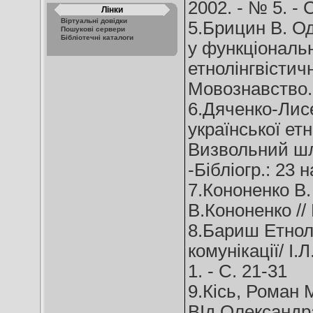
2002. - № 5. - 
Лінки
Віртуальні довідки
5.Брицин В. Од
Пошукові сервери
Бібліотечні каталоги
у функціональ
етнолінгвістич
Мовознавство. 
6.Дяченко-Лисе
української етн
Визвольний шля
-Бібліогр.: 23 н
7.Кононенко В.
В.Кононенко // 
8.Бариш Етнолі
комунікації/ І.
1. - C. 21-31
9.Кісь, Роман 
ВІд Олександра