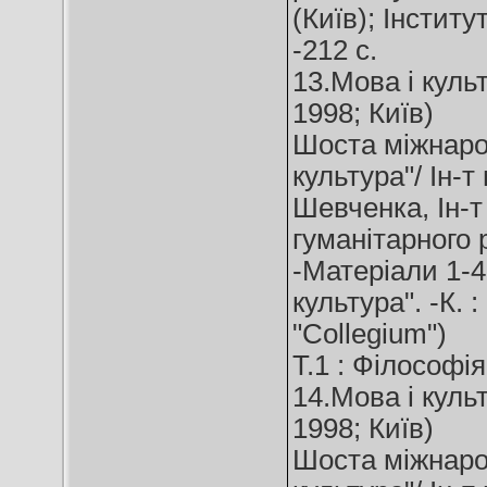
(Київ); Інститу
-212 с.
13.Мова і куль
1998; Київ)
Шоста міжнаро
культура"/ Ін-т
Шевченка, Ін-т
гуманітарного р
-Матеріали 1-4
культура". -К. 
"Collegium")
Т.1 : Філософія
14.Мова і куль
1998; Київ)
Шоста міжнаро