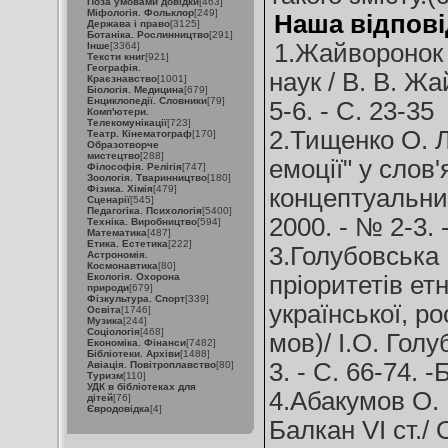
Поза умовами довідки
[463]
Міфологія. Фольклор
[249]
Наша відпові
Держава і право
[3125]
Ботаніка. Рослинництво
[291]
1.Жайворонок В
Інше
[3364]
Тексти книг
[921]
Географія.
наук / В. В. Ж
Краєзнавство
[1001]
Біологія. Медицина
[679]
Енциклопедії. Словники
[79]
5-6. - C. 23-35
Комп'ютери.
Телекомунікації
[723]
2.Тищенко О. 
Театр. Кінематограф
[170]
Образотворче
мистецтво
[288]
емоції" у слов
Філософія. Релігія
[747]
Зоологія. Тваринництво
[180]
Фізика. Хімія
[479]
концептуальний
Сценарії
[545]
Педагогіка. Психологія
[5400]
2000. - № 2-3. 
Техніка. Виробництво
[594]
Математика
[487]
Етика. Естетика
[222]
3.Голубовська 
Астрономія.
Космонавтика
[80]
Екологія. Охорона
пріоритетів етн
природи
[679]
Фізкультура. Спорт
[339]
української, ро
Освіта
[1746]
Музика
[244]
Соціологія
[468]
мов)/ І.О. Голу
Економіка. Фінанси
[7482]
Бібліотеки. Архіви
[1488]
3. - C. 66-74. -
Авіація. Повітроплавство
[80]
Туризм
[110]
УДК в бібліотеках для
4.Абакумов О. 
дітей
[76]
Євродовідка
[4]
Балкан VI ст./ 