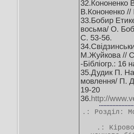
32.Кононенко В
В.Кононенко // 
33.Бобир Етике
восьма/ О. Боби
C. 53-56.
34.Свідзинськи
М.Жуйкова // Су
-Бібліогр.: 16 н
35.Дудик П. На
мовлення/ П. Ду
19-20
36.
http://www.v
.: Розділ:
М
.:
Кіров