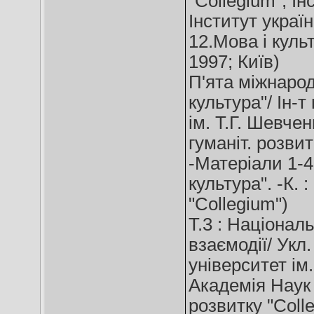
"Collegium"; І
Інститут україн
12.Мова і куль
1997; Київ)
П'ята міжнарод
культура"/ Ін-т
ім. Т.Г. Шевчен
гуманіт. розвит
-Матеріали 1-4
культура". -К. 
"Collegium")
Т.3 : Національ
взаємодії/ Укл
університет ім
Академія Наук 
розвитку "Coll