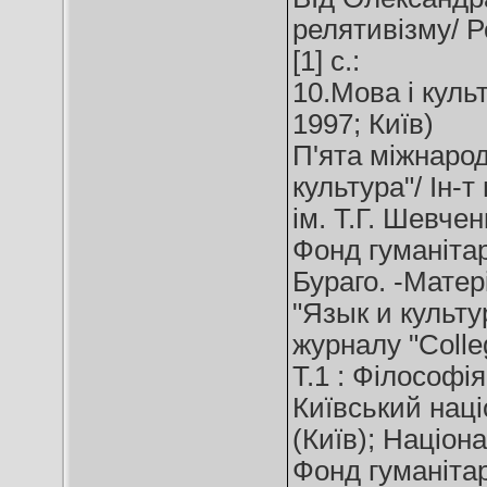
релятивізму/ Ро
[1] с.:
10.Мова і куль
1997; Київ)
П'ята міжнарод
культура"/ Ін-т
ім. Т.Г. Шевчен
Фонд гуманітар
Бураго. -Матер
"Язык и культур
журналу "Colle
Т.1 : Філософія
Київський наці
(Київ); Націон
Фонд гуманітар