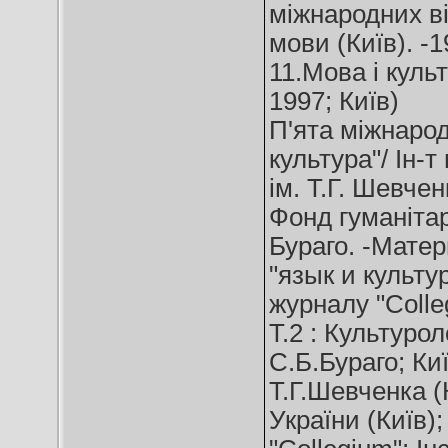
міжнародних ві
мови (Київ). -1
11.Мова і куль
1997; Київ)
П'ята міжнарод
культура"/ Ін-т
ім. Т.Г. Шевчен
Фонд гуманітар
Бураго. -Матер
"язык и культура
журналу "Colle
Т.2 : Культуро
С.Б.Бураго; Ки
Т.Г.Шевченка (
України (Київ)