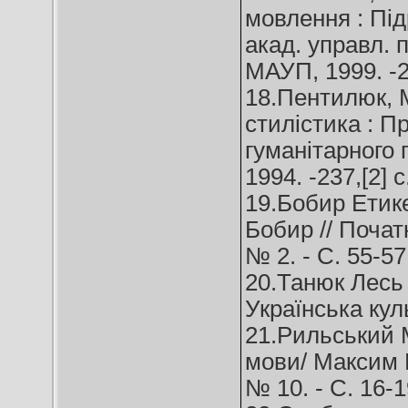
мовлення : Під
акад. управл. п
МАУП, 1999. -24
18.Пентилюк, М
стилістика : П
гуманітарного 
1994. -237,[2] с
19.Бобир Етике
Бобир // Початк
№ 2. - C. 55-57
20.Танюк Лесь 
Українська куль
21.Рильський 
мови/ Максим Р
№ 10. - C. 16-1