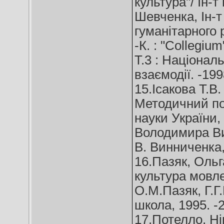
культура"/ Ін-т
Шевченка, Ін-т
гуманітарного р
-К. : "Collegiu
Т.3 : Національ
взаємодії. -1998
15.Ісакова Т.В
Методичний пос
науки України, 
Володимира Ви
В. Винниченка, 
16.Пазяк, Ольг
культура мовле
О.М.Пазяк, Г.Г
школа, 1995. -2
17.Потелло, Ні