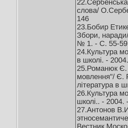
22.Сербенська 
слова/ О.Сербен
146
23.Бобир Етике
Збори, наради/
№ 1. - C. 55-59
24.Культура мо
в школі. - 2004.
25.Романюк Є.
мовлення"/ Є. 
література в шк
26.Культура мо
школі.. - 2004. 
27.Антонов В.И
этносемантиче
Вестник Москов