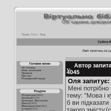
Привіт, Гість ::
Вхід
Субота 8
Ліміт запитань на сь
Головне меню
Автор запита
На головну
Нове запитання
4045
Правила
Про нас
Розширений пошук
Оля запитує:
Мені потрібно
Розділи
тему: "Мова і 
Література
[5993]
Загальні
[1120]
Культура. Мистецтво.
б ви підказат
Преса
[1895]
Мовознавство
[2461]
такого змісту.(с
Історія
[2237]