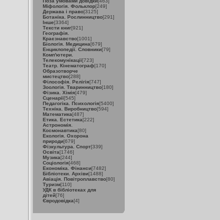
Поза умовами довідки
[463]
Міфологія. Фольклор
[249]
Держава і право
[3125]
Ботаніка. Рослинництво
[291]
Інше
[3364]
Тексти книг
[921]
Географія.
Краєзнавство
[1001]
Біологія. Медицина
[679]
Енциклопедії. Словники
[79]
Комп'ютери.
Телекомунікації
[723]
Театр. Кінематограф
[170]
Образотворче
мистецтво
[288]
Філософія. Релігія
[747]
Зоологія. Тваринництво
[180]
Фізика. Хімія
[479]
Сценарії
[545]
Педагогіка. Психологія
[5400]
Техніка. Виробництво
[594]
Математика
[487]
Етика. Естетика
[222]
Астрономія.
Космонавтика
[80]
Екологія. Охорона
природи
[679]
Фізкультура. Спорт
[339]
Освіта
[1746]
Музика
[244]
Соціологія
[468]
Економіка. Фінанси
[7482]
Бібліотеки. Архіви
[1488]
Авіація. Повітроплавство
[80]
Туризм
[110]
УДК в бібліотеках для
дітей
[76]
Євродовідка
[4]