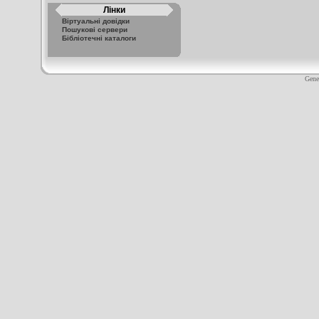
Лінки
Віртуальні довідки
Пошукові сервери
Бібліотечні каталоги
Gene