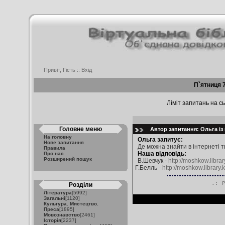
Привіт, Гість ::
Вхід
П`ятниця 
Ліміт запитань на сь
Головне меню
Автор запитання: Ольга із 
На головну
Ольга запитує:
Нове запитання
Де можна знайти в інтернеті 
Правила
Наша відповідь:
Про нас
Розширений пошук
В.Шевчук -
http://moshkow.libr
Г.Белль -
http://moshkow.library.
.: 
Розділи
Література
[5992]
Загальні
[1120]
Культура. Мистецтво.
Преса
[1895]
Мовознавство
[2461]
Історія
[2237]