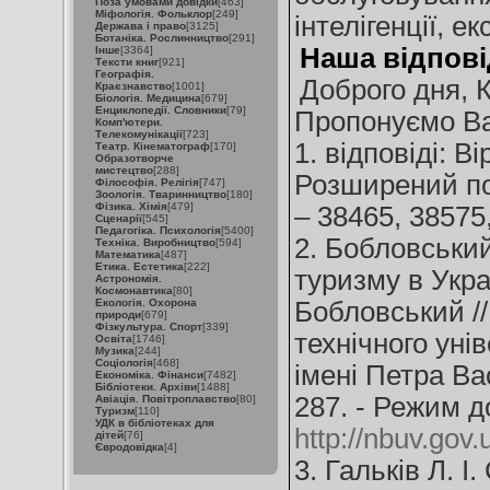
Поза умовами довідки
[463]
Міфологія. Фольклор
[249]
інтелігенції, е
Держава і право
[3125]
Ботаніка. Рослинництво
[291]
Наша відпові
Інше
[3364]
Тексти книг
[921]
Географія.
Доброго дня, 
Краєзнавство
[1001]
Біологія. Медицина
[679]
Енциклопедії. Словники
[79]
Пропонуємо Ва
Комп'ютери.
Телекомунікації
[723]
1. відповіді: В
Театр. Кінематограф
[170]
Образотворче
мистецтво
[288]
Розширений по
Філософія. Релігія
[747]
Зоологія. Тваринництво
[180]
Фізика. Хімія
[479]
– 38465, 38575
Сценарії
[545]
Педагогіка. Психологія
[5400]
2. Бобловський
Техніка. Виробництво
[594]
Математика
[487]
Етика. Естетика
[222]
туризму в Укра
Астрономія.
Космонавтика
[80]
Екологія. Охорона
Бобловський //
природи
[679]
Фізкультура. Спорт
[339]
технічного уні
Освіта
[1746]
Музика
[244]
Соціологія
[468]
імені Петра Вас
Економіка. Фінанси
[7482]
Бібліотеки. Архіви
[1488]
287. - Режим д
Авіація. Повітроплавство
[80]
Туризм
[110]
УДК в бібліотеках для
http://nbuv.go
дітей
[76]
Євродовідка
[4]
3. Гальків Л. І