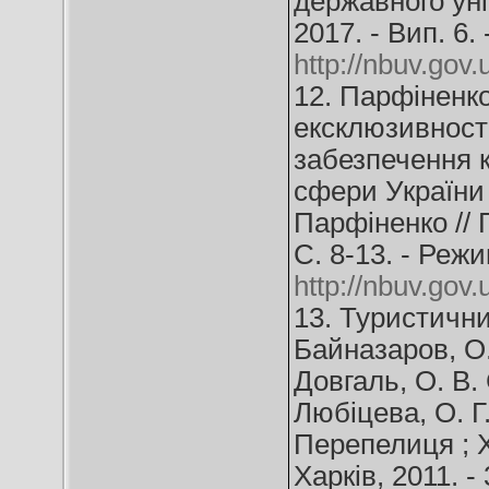
державного унів
2017. - Вип. 6.
http://nbuv.go
12. Парфіненко
ексклюзивності
забезпечення 
сфери України 
Парфіненко // Г
С. 8-13. - Реж
http://nbuv.go
13. Туристичний
Байназаров, О.
Довгаль, О. В.
Любіцева, О. Г
Перепелиця ; Ха
Харків, 2011. - 