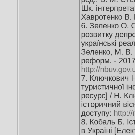
Шк. інтерпрета
Хавротенко В. В
6. Зеленко О. О
розвитку депре
українські реал
Зеленко, М. В.
реформ. - 2017.
http://nbuv.go
7. Ключкович Н
туристичної ін
ресурс] / Н. К
історичний вісн
доступу:
http:
8. Кобаль Б. І
в Україні [Елек