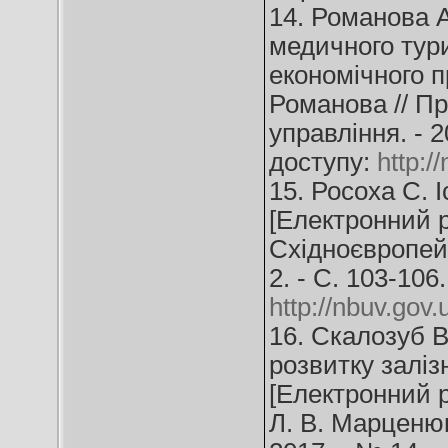
14. Романова А
медичного тури
економічного п
Романова // Пр
управління. - 2
доступу:
http:
15. Росоха С. 
[Електронний ре
Східноєвропейс
2. - С. 103-106
http://nbuv.go
16. Скалозуб В
розвитку заліз
[Електронний р
Л. В. Марценюк 