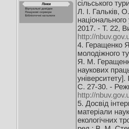
сільського тур
Лінки
Віртуальні довідки
Л. І. Гальків, 
Пошукові сервери
Бібліотечні каталоги
національного у
2017. - Т. 22, 
http://nbuv.g
4. Геращенко Я
молодіжного ту
Я. М. Геращенк
наукових прац
університету]. П
С. 27-30. - Ре
http://nbuv.go
5. Досвід інтер
матеріали наук
екологічних тро
ред.: В. М. Сте