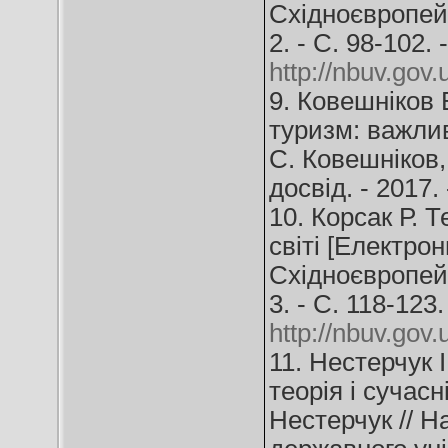
Східноєвропейс
2. - С. 98-102.
http://nbuv.go
9. Ковешніков 
туризм: важлив
C. Ковешніков, 
досвід. - 2017. 
10. Корсак Р. 
світі [Електрон
Східноєвропейс
3. - С. 118-123
http://nbuv.go
11. Нестерчук І
теорія і сучасн
Нестерчук // Н