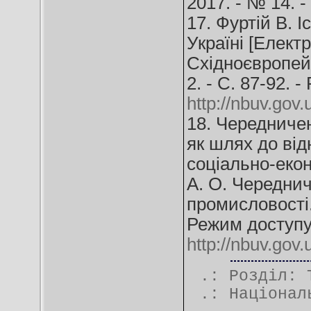
2017. - № 14. -
17. Фуртій В. 
Україні [Електр
Східноєвропейс
2. - С. 87-92. 
http://nbuv.go
18. Чередничен
як шлях до від
соціально-екон
А. О. Череднич
промисловості. 
Режим доступу
http://nbuv.go
.: Розділ:
.:
Націонал