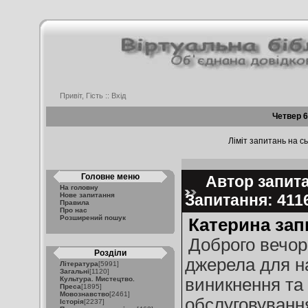
Привіт, Гість ::
Вхід
Четвер 6
Ліміт запитань на сь
Головне меню
Автор запита
На головну
Нове запитання
Запитання: 41
Правила
Про нас
Розширений пошук
Катерина зап
Доброго вечора
Розділи
джерела для н
Література
[5991]
Загальні
[1120]
Культура. Мистецтво.
виникнення та 
Преса
[1895]
Мовознавство
[2461]
обслуговування
Історія
[2237]