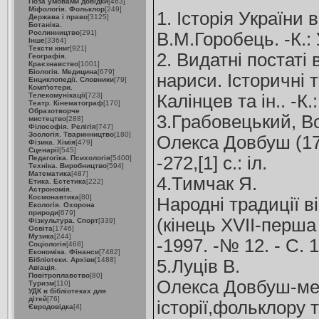
Поза умовами довідки
[463]
Міфологія. Фольклор
[249]
1. Історія України 
Держава і право
[3125]
Ботаніка.
Рослинництво
[291]
В.М.Горобець. -К.: У
Інше
[3364]
Тексти книг
[921]
2. Видатні постаті в
Географія.
Краєзнавство
[1001]
Біологія. Медицина
[679]
нариси. Історичні 
Енциклопедії. Словники
[79]
Комп'ютери.
Телекомунікації
[723]
Калінцев та ін.. -К.
Театр. Кінематограф
[170]
Образотворче
3.Грабовецький, 
мистецтво
[288]
Філософія. Релігія
[747]
Зоологія. Тваринництво
[180]
Олекса Довбуш (170
Фізика. Хімія
[479]
Сценарії
[545]
-272,[1] с.: іл.
Педагогіка. Психологія
[5400]
Техніка. Виробництво
[594]
Математика
[487]
4.Тимчак Я.
Етика. Естетика
[222]
Астрономія.
Космонавтика
[80]
Народні традиції в
Екологія. Охорона
природи
[679]
(кінець XVII-перша 
Фізкультура. Спорт
[339]
Освіта
[1746]
Музика
[244]
-1997. -№ 12. - С. 
Соціологія
[468]
Економіка. Фінанси
[7482]
Бібліотеки. Архіви
[1488]
5.Луців В.
Авіація.
Повітроплавство
[80]
Олекса Довбуш-мес
Туризм
[110]
УДК в бібліотеках для
дітей
[76]
історії,фольклору т
Євродовідка
[4]