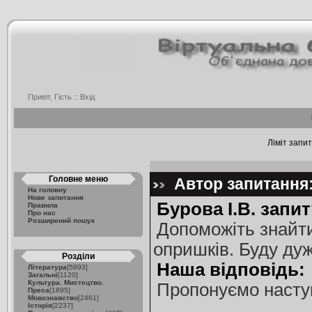
Привіт, Гість ::
Вхід
Ліміт запит
Головне меню
Автор запитання:
На головну
Нове запитання
Бурова І.В. запит
Правила
Про нас
Розширений пошук
Допоможіть знайти
опришків. Буду дуж
Розділи
Наша відповідь:
Література
[5993]
Загальні
[1120]
Культура. Мистецтво.
Пропонуємо наступ
Преса
[1895]
Мовознавство
[2461]
Історія
[2237]