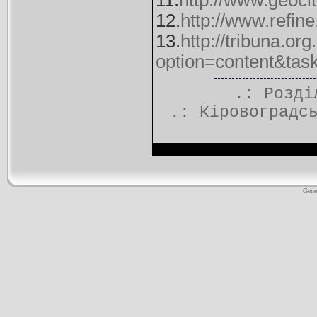
11.
http://www.geoci
12.
http://www.refin
13.
http://tribuna.or
option=content&ta
.: Розд
.:
Кіровоградс
Gene