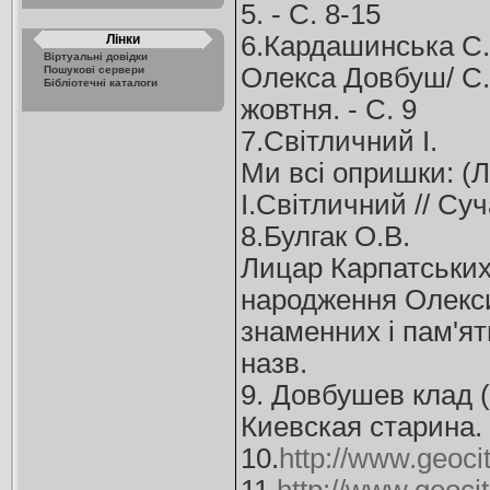
5. - С. 8-15
6.Кардашинська С.
Лінки
Віртуальні довідки
Олекса Довбуш/ С.К
Пошукові сервери
Бібліотечні каталоги
жовтня. - С. 9
7.Світличний І.
Ми всі опришки: (Л
І.Світличний // Суч
8.Булгак О.В.
Лицар Карпатських 
народження Олекси
знаменних і пам'ятни
назв.
9. Довбушев клад 
Киевская старина. -
10.
http://www.geoc