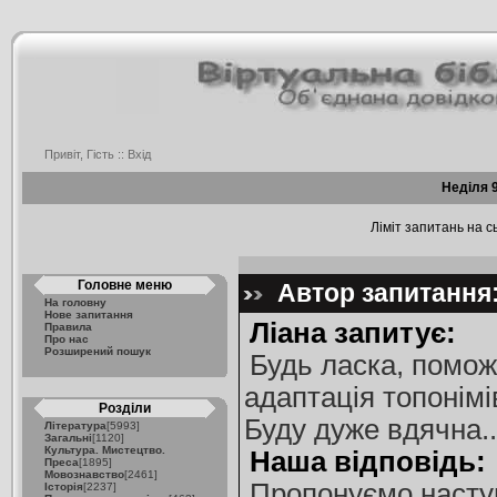
Привіт, Гість ::
Вхід
Неділя 9
Ліміт запитань на сь
Головне меню
Автор запитання:
На головну
Нове запитання
Ліана запитує:
Правила
Про нас
Розширений пошук
Будь ласка, помож
адаптація топонімів
Розділи
Буду дуже вдячна..
Література
[5993]
Загальні
[1120]
Культура. Мистецтво.
Наша відповідь:
Преса
[1895]
Мовознавство
[2461]
Пропонуємо наступ
Історія
[2237]