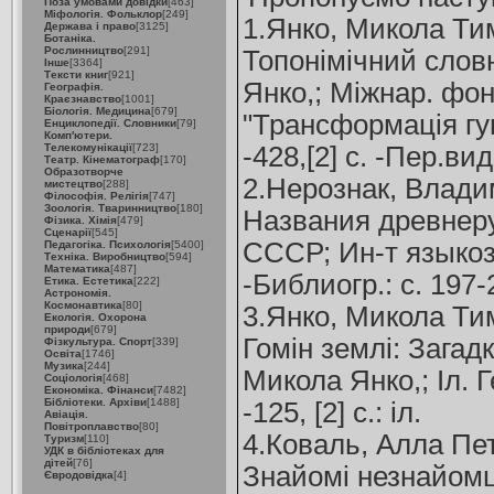
Поза умовами довідки
[463]
Міфологія. Фольклор
[249]
1.Янко, Микола Ти
Держава і право
[3125]
Ботаніка.
Рослинництво
[291]
Топонімічний слов
Інше
[3364]
Тексти книг
[921]
Янко,; Міжнар. фо
Географія.
Краєзнавство
[1001]
Біологія. Медицина
[679]
"Трансформація гума
Енциклопедії. Словники
[79]
Комп'ютери.
Телекомунікації
[723]
-428,[2] с. -Пер.вид.
Театр. Кінематограф
[170]
Образотворче
2.Нерознак, Влад
мистецтво
[288]
Філософія. Релігія
[747]
Зоологія. Тваринництво
[180]
Названия древнеру
Фізика. Хімія
[479]
Сценарії
[545]
СССР; Ин-т языкозна
Педагогіка. Психологія
[5400]
Техніка. Виробництво
[594]
Математика
[487]
-Библиогр.: с. 197-
Етика. Естетика
[222]
Астрономія.
Космонавтика
[80]
3.Янко, Микола Т
Екологія. Охорона
природи
[679]
Гомін землі: Загадк
Фізкультура. Спорт
[339]
Освіта
[1746]
Музика
[244]
Микола Янко,; Iл. Г
Соціологія
[468]
Економіка. Фінанси
[7482]
Бібліотеки. Архіви
[1488]
-125, [2] с.: іл.
Авіація.
Повітроплавство
[80]
4.Коваль, Алла Пе
Туризм
[110]
УДК в бібліотеках для
дітей
[76]
Знайомі незнайомц
Євродовідка
[4]