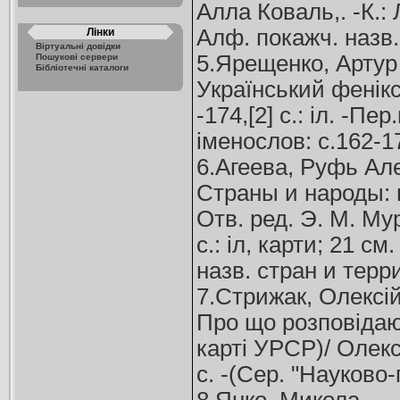
Алла Коваль,. -К.: Л
Алф. покажч. назв.
Лінки
Віртуальні довідки
5.Ярещенко, Артур
Пошукові сервери
Бібліотечні каталоги
Український фенікс
-174,[2] с.: іл. -Пе
іменослов: с.162-17
6.Агеева, Руфь Ал
Страны и народы: 
Отв. ред. Э. М. Му
с.: іл, карти; 21 см
назв. стран и терри
7.Стрижак, Олексі
Про що розповідают
карті УРСР)/ Олексі
с. -(Сер. "Науково