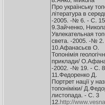
8.Янко, Микола
Про українську топ
література в середн
-2005. -№ 6. - С. 1
9.Зайченко, Никол
Увлекательная топ
света. -2005. -№ 2. 
10.Афанасьєв О.
Топонімія геологічн
приклади/ О.Афанас
-2002. -№ 19. - С. 8
11.Федоренко Д.
Портрет нації у на
топоніміки/ Д.Федор
листопада. - С. 3
12.
http://www.vesna