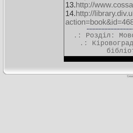
13.
http://www.coss
14.
http://library.di
action=book&id=46
.: Розділ:
Мов
.:
Кіровогра
бібліо
Gene