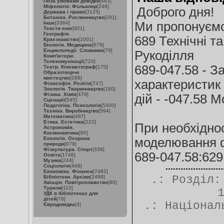
Поза умовами довідки
[463]
Міфологія. Фольклор
[249]
Доброго дня!
Держава і право
[3125]
Ботаніка. Рослинництво
[291]
Ми пропонуємо
Інше
[3364]
Тексти книг
[921]
Географія.
689 Технічні та
Краєзнавство
[1001]
Біологія. Медицина
[679]
Енциклопедії. Словники
[79]
Рукоділля
Комп'ютери.
Телекомунікації
[723]
689-047.58 - З
Театр. Кінематограф
[170]
Образотворче
мистецтво
[288]
характеристик 
Філософія. Релігія
[747]
Зоологія. Тваринництво
[180]
Фізика. Хімія
[479]
дій - -047.58 
Сценарії
[545]
Педагогіка. Психологія
[5400]
Техніка. Виробництво
[594]
Математика
[487]
Етика. Естетика
[222]
При необхіднос
Астрономія.
Космонавтика
[80]
Екологія. Охорона
моделювання ф
природи
[679]
Фізкультура. Спорт
[339]
689-047.58:629
Освіта
[1746]
Музика
[244]
Соціологія
[468]
Економіка. Фінанси
[7482]
.: Розділ
Бібліотеки. Архіви
[1488]
Авіація. Повітроплавство
[80]
Туризм
[110]
УДК в бібліотеках для
дітей
[76]
.:
Націонал
Євродовідка
[4]