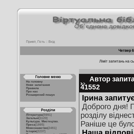
Привіт, Гість ::
Вхід
Четвер 6
Ліміт запитань на сь
Головне меню
Автор запитан
На головну
Нове запитання
41552
Правила
Про нас
Розширений пошук
Ірина запитує
Доброго дня! П
Розділи
розділу віднес
Література
[5991]
Загальні
[1120]
Культура. Мистецтво.
Раніше це було
Преса
[1895]
Мовознавство
[2461]
Наша відпові
Історія
[2237]