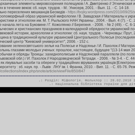
архаичные элементы мировоззрения полещуков / А. Дмитренко // Этническая 
 течение веков: сб. наук. трудов. - М.: Унисерв, 2001. - Вып. 11. - С. 14-18.
ьно переселених мешканців Бескидів -
https://bojky.wordpress.com/2010/09/25/зн
ропоморфный образ украинской мифологии / В. Завадская // Материалы к украинс
стики и этнологии им. М. Т. Рыльского НАН Украины , 2004. - Вып. 4 (7). - С. 
ачала лета на Буковине / Г. Кожолянко // Берегиня. - 2006. - № 2 (49). - С. 6-1
ыческих и христианских праздников в календарной обрядности украинский пос
овой истории, археологии и этнологии: сб. наук. трудов. - Черновцы: Прут, 2010
на в традиционной культуре украинский Центрального Полесья (последняя четве
еский центр "Киевский университет", 2006. - 152 с.
ование зеленосвятського зелья на Полесье и Надсянье / И. Пахолок // Мате
ынь глазами молодых ученых: прошлое, настоящее, будущее "(13-14 мая 2009 года
обычаи и обряды Троицы: захиднополиськи и Надсянский параллели (по по
вовской обл.) / И. Пахолок // Народоведческой Тетради. - 2006. - № 3-4. - С. 44
 як лікувальні засоби та обереги у традиційних віруваннях українців [Електронн
рситету : зб. наук. пр. - Львів : ЛНУ ім. І. Франка, 2010. - Вип. 11. - С. 65-76. Р
a/collections/index.php/snote/article/viewFile/850/847
.: Розділ:
Міфологія. Фольклор
:: 28.02.2018 2
.:
Національна бібліотека України для ді