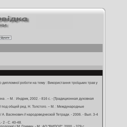
о дипломної роботи на тему : Використання троїцьких трав у
 . – М. : Индрик, 2002. - 816 с. - [Традиционная духовная
. / под общей ред. Н. Толстого. – М. : Международные
. Васянович // народоведческой Тетради. - 2006. - Вып. 3-4
 2 - С. 40-48.
гия) / М. Гримич. - М.: АО "ВИПОЛ", 2000. - 379 с.