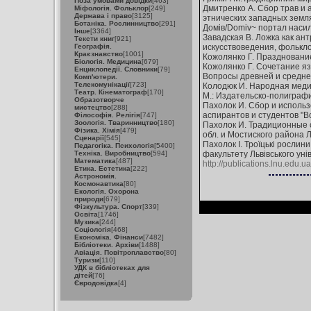
Поза умовами довідки
[463]
Дмитренко А. Сбор трав и 
Міфологія. Фольклор
[249]
Держава і право
[3125]
этнических западных землях в
Ботаніка. Рослинництво
[291]
Домів/Domiv~ портал насил
Інше
[3364]
Завадская В. Ложка как ант
Тексти книг
[921]
Географія.
искусствоведения, фольклори
Краєзнавство
[1001]
Кожолянко Г. Празднование н
Біологія. Медицина
[679]
Кожолянко Г. Сочетание яз
Енциклопедії. Словники
[79]
Вопросы древней и средневек
Комп'ютери.
Телекомунікації
[723]
Колодюк И. Народная медици
Театр. Кінематограф
[170]
М.: Издательско-полиграфич
Образотворче
Пахолок И. Сбор и использ
мистецтво
[288]
аспирантов и студентов "Вол
Філософія. Релігія
[747]
Зоологія. Тваринництво
[180]
Пахолок И. Традиционные 
Фізика. Хімія
[479]
обл. и Мостиского района Ль
Сценарії
[545]
Пахолок І. Троїцькі рослини
Педагогіка. Психологія
[5400]
Техніка. Виробництво
[594]
факультету Львівського уніве
Математика
[487]
http://publications.lnu.edu.u
Етика. Естетика
[222]
Астрономія.
Космонавтика
[80]
Екологія. Охорона
природи
[679]
Фізкультура. Спорт
[339]
Освіта
[1746]
Музика
[244]
Соціологія
[468]
Економіка. Фінанси
[7482]
Бібліотеки. Архіви
[1488]
Авіація. Повітроплавство
[80]
Туризм
[110]
УДК в бібліотеках для
дітей
[76]
Євродовідка
[4]