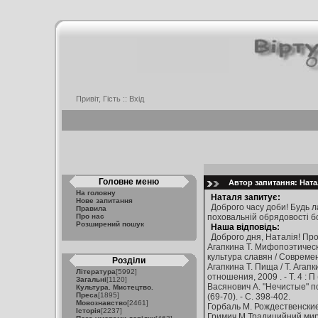
Привіт, Гість ::
Вхід
Головне меню
Автор запитання: Натал
На головну
Наталя запитує:
Нове запитання
Доброго часу доби! Будь л
Правила
Про нас
поховальній обрядовості бо
Розширений пошук
Наша відповідь:
Доброго дня, Наталія! Пр
Агапкина Т. Мифопоэтически
культура славян / Совреме
Розділи
Агапкина Т. Пища / Т. Агапк
Література
[5992]
отношения, 2009 . - Т. 4 : П
Загальні
[1120]
Васянович А. "Нечистые" п
Культура. Мистецтво.
Преса
[1895]
(69-70). - С. 398-402.
Мовознавство
[2461]
Горбаль М. Рождественские о
Історія
[2237]
Гримич М.Традицийний миро