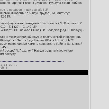
история народов Европы. Духовная культура Украинский на
ачне-по­ши­ре­ння-цих-зви­чаїв-і-ві/
кой этнологии : с б. наук. трудов. - М.: Институт
232-235.
7.
ле официального введения христианства / Г. Кожолянко //
. - Т. 1 (29). - С. 142-154.
рть ХХ - начало XXI вв.) / И. Колодюк; [ред. Н. Шевчук]. -
риалы III Международной научно-практической конференции
). - В 3-х т. - Луцк: Башня 2009. - Т. 1. - С. 71-72.
левыми материалами Камень-Каширского района Волынской
6-450.
ий ресурс] / І. Пахолок // Наукові зошити історичного
ежим доступу
2.51.29 :.
тей
:.