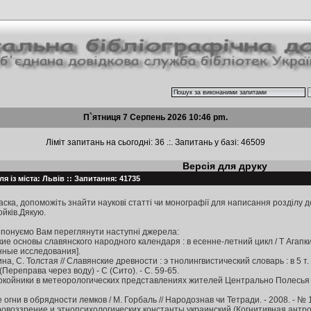
П`ятниця 7 Серпень 2026 10:46 pm.
Ліміт запитань на сьогодні: 36 .:. Запитань у базі: 46509
Версія для друку
я із міста: Львів :: Запитання: 41735
аска, допоможіть знайти наукові статті чи монографії для написання розділу д
йків.Дякую.
опонуємо Вам переглянути наступні джерела:
е основы славянского народного календаря : в есенне-летний цикл / Т Агапкина
нные исследования].
ина, С. Толстая // Славянские древности : э тнолингвистический словарь : в 5 т
 (Переправа через воду) - С (Сито). - С. 59-65.
окойники в метеорологических представлениях жителей Центрально Полесья / А
гни в обрядности лемков / М. Горбаль // Народознав чи Тетради. - 2008. - № 1-
воззрение и этнопсихологических константы украинский (Когнитивная антрополо