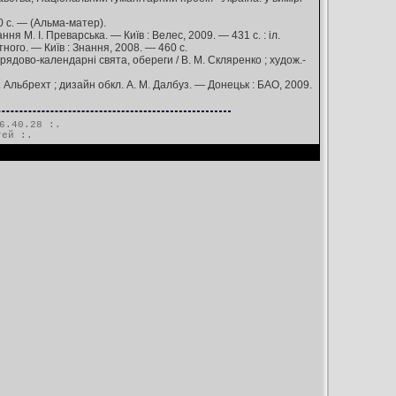
0 с. — (Альма-матер).
ня М. І. Преварська. — Київ : Велес, 2009. — 431 с. : іл.
ного. — Київ : Знання, 2008. — 460 с.
обрядово-календарні свята, обереги / В. М. Скляренко ; худож.-
. Альбрехт ; дизайн обкл. А. М. Далбуз. — Донецьк : БАО, 2009.
6.40.28 :.
тей
:.