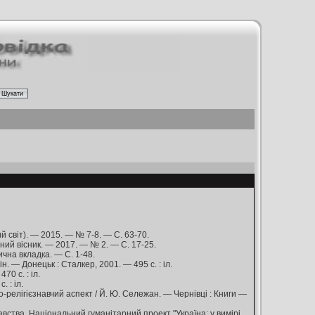
й світ). — 2015. — № 7-8. — С. 63-70.
ний вісник. — 2017. — № 2. — С. 17-25.
ична вкладка. — С. 1-48.
н. — Донецьк : Сталкер, 2001. — 495 с. : іл.
70 с. : іл.
 : іл.
-релігієзнавчий аспект / Й. Ю. Сележан. — Чернівці : Книги —
авства, Національний гуманітарний проект "Україна: у вимірі