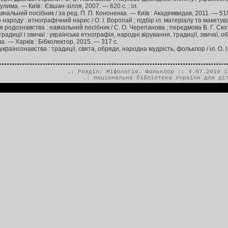
Сулима. — Київ : Євшан-зілля, 2007. — 620 с. : іл.
авчальний посібник / за ред. П. П. Кононенка. — Київ : Академвидав, 2011. — 51
народу : етнографічний нарис / О. І. Воропай ; підбір іл. матеріалу та макетуван
 родознавства : навчальний посібник / С. О. Черепанова ; передмова В. Г. Скот
традиції і звичаї : українська етнографія, народні вірування, традиції, звичаї, 
. — Харків : Бібколектор, 2015. — 317 c.
раїнознавства : традиції, свята, обряди, народна мудрість, фольклор / іл. О. І
.: Розділ:
Міфологія. Фольклор
:: 4.07.2019 1
.:
Національна бібліотека України для ді