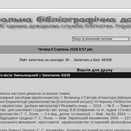
Четвер 6 Серпень 2026 8:57 pm.
Ліміт запитань на сьогодні: 36 .:. Запитань у базі: 46508
Версія для друку
із міста: Хмельницький :: Запитання: 43218
ляньте наступні джерела за вашою темою:
ховання засобами українознавства / І. Волинець // Світова література (Шкільни
ння Енциклопедії українознавства [Електронний ресурс] / Н.Черниш // Бібліотеч
а україністика : [добірка матеріалів] // Розкажіть онуку. — 2018. — № 9. — Темат
 : для школярів і студентів / авт.-уклад. В.В.Оліфіренко та ін.; худож. І.Селюті
ознавство / Г. С. Лозко. — 2-е вид., допов. та перероб. — Київ : АртЕк, 2004. — 4
ідроджені традиції / Г. С. Лозко. — Київ : Український письменник, 2004. — 222 с.
нального виховання : хрестоматія : українознавство: історичний, філософсько
торія Давньої України / С. С. Наливайко ; Науково-дослідний інститут українозн