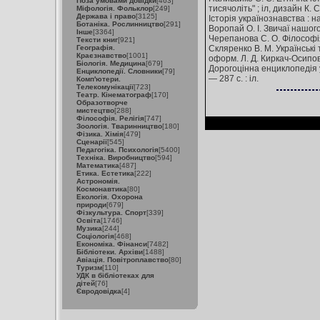
Поза умовами довідки
[463]
тисячоліть" ; іл, дизайн К. 
Міфологія. Фольклор
[249]
Держава і право
[3125]
Історія українознавства : н
Ботаніка. Рослинництво
[291]
Воропай О. І. Звичаї нашого 
Інше
[3364]
Черепанова С. О. Філософія
Тексти книг
[921]
Географія.
Скляренко В. М. Українські 
Краєзнавство
[1001]
оформ. Л. Д. Киркач-Осипова
Біологія. Медицина
[679]
Дорогоцінна енциклопедія ук
Енциклопедії. Словники
[79]
— 287 с. : іл.
Комп'ютери.
Телекомунікації
[723]
Театр. Кінематограф
[170]
Образотворче
мистецтво
[288]
Філософія. Релігія
[747]
Зоологія. Тваринництво
[180]
Фізика. Хімія
[479]
Сценарії
[545]
Педагогіка. Психологія
[5400]
Техніка. Виробництво
[594]
Математика
[487]
Етика. Естетика
[222]
Астрономія.
Космонавтика
[80]
Екологія. Охорона
природи
[679]
Фізкультура. Спорт
[339]
Освіта
[1746]
Музика
[244]
Соціологія
[468]
Економіка. Фінанси
[7482]
Бібліотеки. Архіви
[1488]
Авіація. Повітроплавство
[80]
Туризм
[110]
УДК в бібліотеках для
дітей
[76]
Євродовідка
[4]