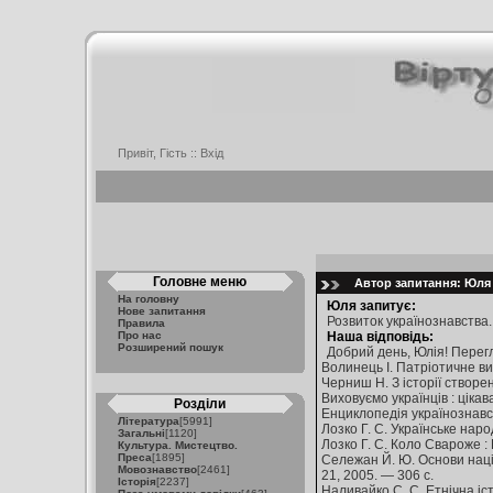
Привіт, Гість ::
Вхід
Головне меню
Автор запитання: Юля 
На головну
Юля запитує:
Нове запитання
Розвиток українознавства.
Правила
Про нас
Наша відповідь:
Розширений пошук
Добрий день, Юлія! Перег
Волинець І. Патріотичне ви
Черниш Н. З історії створе
Виховуємо українців : цікав
Розділи
Енциклопедія українознавства
Література
[5991]
Лозко Г. С. Українське народ
Загальні
[1120]
Лозко Г. С. Коло Свароже : В
Культура. Мистецтво.
Преса
[1895]
Сележан Й. Ю. Основи націо
Мовознавство
[2461]
21, 2005. — 306 с.
Історія
[2237]
Наливайко С. С. Етнічна іс