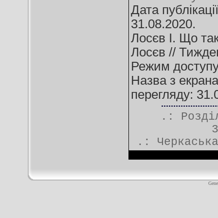
Дата публікації
31.08.2020.
Лосєв І. Що та
Лосєв // Тижден
Режим доступ
Назва з екрана.
перегляду: 31.
.: Розд
.:
Черкаськ
Gene