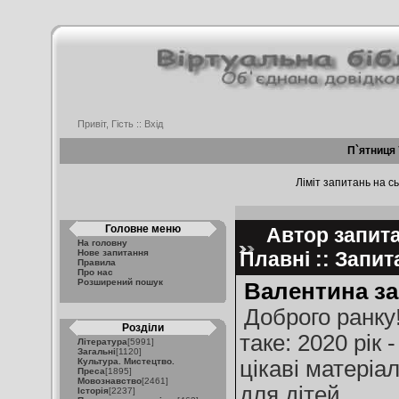
Привіт, Гість ::
Вхід
П`ятниця 
Ліміт запитань на сь
Головне меню
Автор запита
На головну
Нове запитання
Плавні :: Запи
Правила
Про нас
Розширений пошук
Валентина за
Доброго ранку
Розділи
таке: 2020 рік 
Література
[5991]
Загальні
[1120]
Культура. Мистецтво.
цікаві матеріал
Преса
[1895]
Мовознавство
[2461]
для дітей.
Історія
[2237]