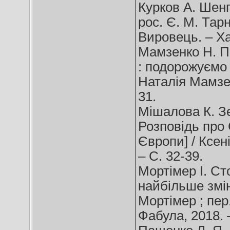
Курков А. Шенге
рос. Є. М. Тар
Вировець. – Хар
Мамзенко Н. П
: подорожуємо 
Наталія Мамзенк
31.
Мішалова К. Зе
Розповідь про 
Європи] / Ксен
– С. 32-39.
Мортімер І. Сто
найбільше змін
Мортімер ; пер.
Фабула, 2018. –