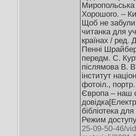
Миропольська [
Хорошого. – Киї
Щоб не забули.
читанка для учн
країнах / ред. Д
Пенні Шрайбер т
передм. С. Курт
післямова В. В'
інститут націона
фотоіл., портр. 
Європа – наш 
довідка[Електр
бібліотека для 
Режим доступ
25-09-50-46/vida