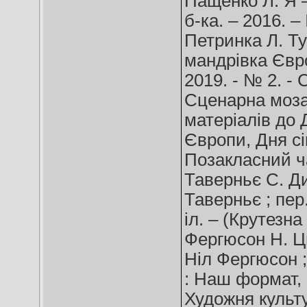
Пащенко Л. Я –
б-ка. – 2016. –
Петринка Л. Ту
мандрівка Євро
2019. - № 2. - 
Сценарна мозаї
матеріалів до 
Європи, Дня сім
Позакласний ча
Таверньє С. Ди
Таверньє ; пер.
іл. – (Крутезна
Фергюсон Н. Ци
Ніл Фергюсон ; 
: Наш формат, 2
Художня культур