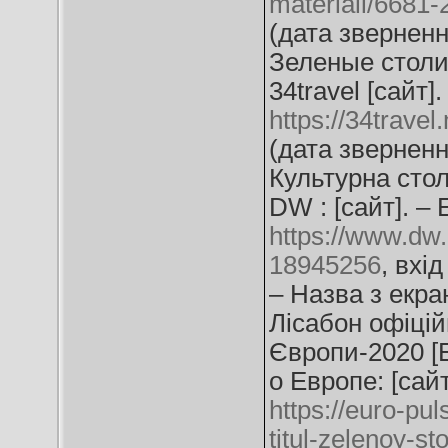
materiali/6681-
(дата зверненн
Зеленые столиц
34travel [сайт]
https://34travel
(дата зверненн
Культурна стол
DW : [сайт]. –
https://www.dw
18945256
, вхі
– Назва з екра
Лісабон офіцій
Європи-2020 [Е
о Европе: [сайт
https://euro-pul
titul-zelenoy-st