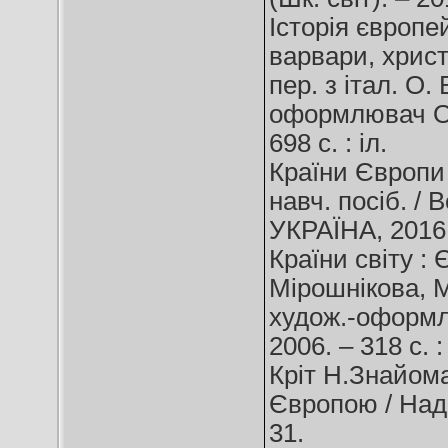
Історія європей
варвари, христ
пер. з італ. О. 
оформлювач О. 
698 с. : іл.
Країни Європи 
навч. посіб. / 
УКРАЇНА, 2016.
Країни світу : 
Мірошнікова, М
худож.-оформлю
2006. – 318 с. 
Кріт Н.Знайом
Європою / Надія
31.