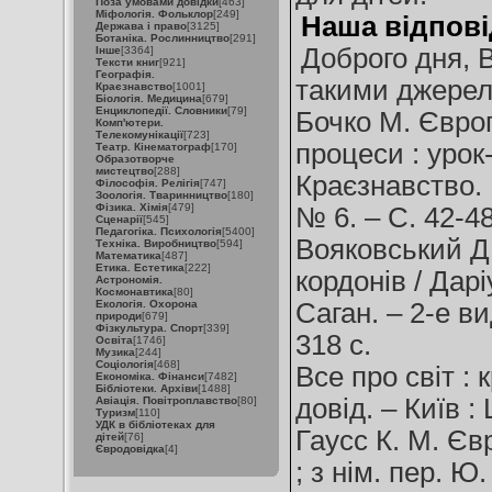
Поза умовами довідки
[463]
Міфологія. Фольклор
[249]
Наша відпові
Держава і право
[3125]
Ботаніка. Рослинництво
[291]
Доброго дня, 
Інше
[3364]
Тексти книг
[921]
Географія.
такими джерел
Краєзнавство
[1001]
Біологія. Медицина
[679]
Енциклопедії. Словники
[79]
Бочко М. Європ
Комп'ютери.
Телекомунікації
[723]
процеси : урок-
Театр. Кінематограф
[170]
Образотворче
мистецтво
[288]
Краєзнавство. Г
Філософія. Релігія
[747]
Зоологія. Тваринництво
[180]
Фізика. Хімія
[479]
№ 6. – С. 42-48
Сценарії
[545]
Педагогіка. Психологія
[5400]
Вояковський Д.
Техніка. Виробництво
[594]
Математика
[487]
Етика. Естетика
[222]
кордонів / Дарі
Астрономія.
Космонавтика
[80]
Екологія. Охорона
Саган. – 2-е ви
природи
[679]
Фізкультура. Спорт
[339]
318 с.
Освіта
[1746]
Музика
[244]
Соціологія
[468]
Все про світ : 
Економіка. Фінанси
[7482]
Бібліотеки. Архіви
[1488]
довід. – Київ :
Авіація. Повітроплавство
[80]
Туризм
[110]
УДК в бібліотеках для
Гаусс К. М. Єв
дітей
[76]
Євродовідка
[4]
; з нім. пер. Ю