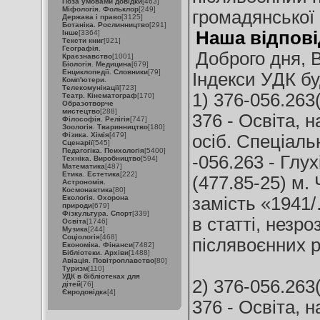
Поза умовами довідки
[463]
Міфологія. Фольклор
[249]
громадянської 
Держава і право
[3125]
Ботаніка. Рослинництво
[291]
Наша відпові
Інше
[3364]
Тексти книг
[921]
Географія.
Доброго дня, 
Краєзнавство
[1001]
Біологія. Медицина
[679]
Енциклопедії. Словники
[79]
Індекси УДК бу
Комп'ютери.
Телекомунікації
[723]
1) 376-056.263
Театр. Кінематограф
[170]
Образотворче
мистецтво
[288]
376 - Освіта, 
Філософія. Релігія
[747]
Зоологія. Тваринництво
[180]
Фізика. Хімія
[479]
осіб. Спеціаль
Сценарії
[545]
Педагогіка. Психологія
[5400]
-056.263 - Глух
Техніка. Виробництво
[594]
Математика
[487]
Етика. Естетика
[222]
(477.85-25) м. 
Астрономія.
Космонавтика
[80]
Екологія. Охорона
замість «1941
природи
[679]
Фізкультура. Спорт
[339]
в статті, незро
Освіта
[1746]
Музика
[244]
Соціологія
[468]
післявоєнних р
Економіка. Фінанси
[7482]
Бібліотеки. Архіви
[1488]
Авіація. Повітроплавство
[80]
Туризм
[110]
УДК в бібліотеках для
2) 376-056.263
дітей
[76]
Євродовідка
[4]
376 - Освіта, 