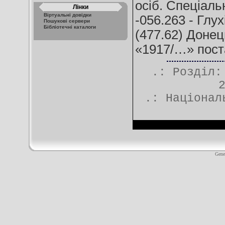
осіб. Спеціаль
Лінки
Віртуальні довідки
-056.263 - Глух
Пошукові сервери
Бібліотечні каталоги
(477.62) Донец
«1917/…» поста
.: Розділ
.:
Націонал
Gene