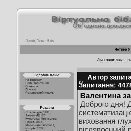
Привіт, Гість ::
Вхід
Четвер 6
Ліміт запитань на сь
Головне меню
Автор запитан
На головну
Нове запитання
Запитання: 44
Правила
Про нас
Розширений пошук
Валентина за
Доброго дня! Д
Розділи
систематизаціє
Література
[5991]
Загальні
[1120]
Культура. Мистецтво.
виховання глух
Преса
[1895]
Мовознавство
[2461]
післявоєнний п
Історія
[2237]