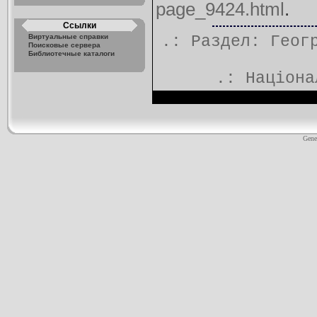
page_9424.html
.
Ссылки
Виртуальные справки
.: Раздел:
Геог
Поисковые сервера
Библиотечные каталоги
.:
Націона
Gene