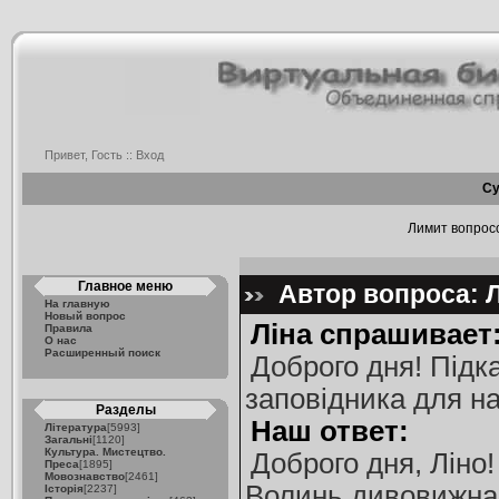
Привет, Гость ::
Вход
Су
Лимит вопросов
Главное меню
Автор вопроса: Л
На главную
Новый вопрос
Ліна спрашивает
Правила
О нас
Расширенный поиск
Доброго дня! Підка
заповідника для н
Разделы
Наш ответ:
Література
[5993]
Загальні
[1120]
Культура. Мистецтво.
Доброго дня, Ліно
Преса
[1895]
Мовознавство
[2461]
Волинь дивовижна 
Історія
[2237]