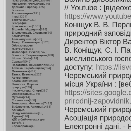
Поза умовами довідки
[463]
Міфологія. Фольклор
[249]
// Youtube : [відео
Держава і право
[3125]
Ботаніка.
Рослинництво
[291]
https://www.yout
Інше
[3364]
Тексти книг
[921]
Коніщук В. В. Пер
Географія.
Краєзнавство
[1001]
Біологія. Медицина
[679]
природний заповід
Енциклопедії. Словники
[79]
Комп'ютери.
Телекомунікації
[723]
Директор Віктор В
Театр. Кінематограф
[170]
Образотворче
В. Коніщук, С. І. 
мистецтво
[288]
Філософія. Релігія
[747]
Зоологія. Тваринництво
[180]
мисливського госпо
Фізика. Хімія
[479]
Сценарії
[545]
доступу:
https://li
Педагогіка. Психологія
[5400]
Техніка. Виробництво
[594]
Математика
[487]
Черемський природн
Етика. Естетика
[222]
Астрономия.
Космонавтика
[80]
місця України : [ве
Экология. Охрана
природы
[679]
https://sites.googl
Физкультура. Спорт
[339]
Образование
[1746]
Музыка
[244]
prirodnij-zapovidnik
Социология
[468]
Экономика. Финансы
[7482]
Библиотеки. Архивы
[1488]
Черемський природ
Авиация.
Воздухоплавание
[80]
Асоціація природоо
Туризм
[110]
УДК в библиотеках для
детей
[76]
Електронні дані. -
Евросправка
[4]