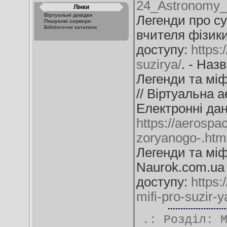
24_Astronomy_
Лінки
Віртуальні довідки
Легенди про су
Пошукові сервери
Бібліотечні каталоги
вчителя фізики 
доступу:
https:
suzirya/
. - Наз
Легенди та міф
// Віртуальна а
Електронні дан
https://aerospac
zoryanogo-.htm
Легенди та міф
Naurok.com.ua :
доступу:
https:
mifi-pro-suzir-
.: Розділ: