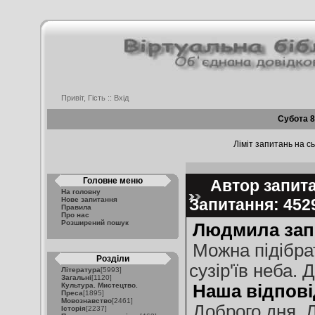
Привіт, Гість ::
Вхід
Субота 8
Ліміт запитань на сь
Головне меню
Автор запита
На головну
Нове запитання
Запитання: 45
Правила
Про нас
Розширений пошук
Людмила зап
Можна підібра
Розділи
сузір'їв неба. 
Література
[5993]
Загальні
[1120]
Культура. Мистецтво.
Наша відпові
Преса
[1895]
Мовознавство
[2461]
Доброго дня, 
Історія
[2237]