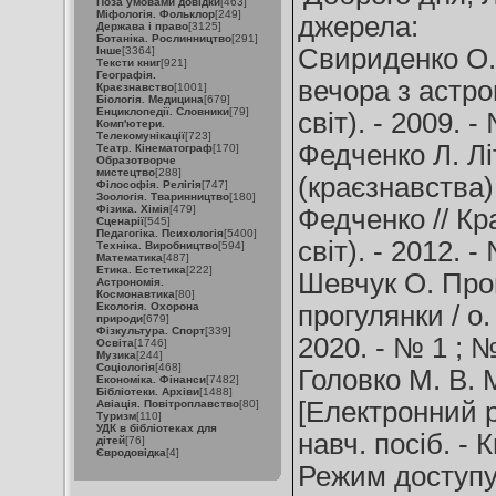
Поза умовами довідки
[463]
Міфологія. Фольклор
[249]
джерела:
Держава і право
[3125]
Ботаніка. Рослинництво
[291]
Свириденко О. 
Інше
[3364]
Тексти книг
[921]
Географія.
вечора з астро
Краєзнавство
[1001]
Біологія. Медицина
[679]
Енциклопедії. Словники
[79]
світ). - 2009. -
Комп'ютери.
Телекомунікації
[723]
Федченко Л. Лі
Театр. Кінематограф
[170]
Образотворче
мистецтво
[288]
(краєзнавства) 
Філософія. Релігія
[747]
Зоологія. Тваринництво
[180]
Фізика. Хімія
[479]
Федченко // Кр
Сценарії
[545]
Педагогіка. Психологія
[5400]
світ). - 2012. -
Техніка. Виробництво
[594]
Математика
[487]
Етика. Естетика
[222]
Шевчук О. Прог
Астрономія.
Космонавтика
[80]
Екологія. Охорона
прогулянки / о.
природи
[679]
Фізкультура. Спорт
[339]
2020. - № 1 ; №
Освіта
[1746]
Музика
[244]
Соціологія
[468]
Головко М. В. 
Економіка. Фінанси
[7482]
Бібліотеки. Архіви
[1488]
[Електронний р
Авіація. Повітроплавство
[80]
Туризм
[110]
УДК в бібліотеках для
навч. посіб. - 
дітей
[76]
Євродовідка
[4]
Режим доступ