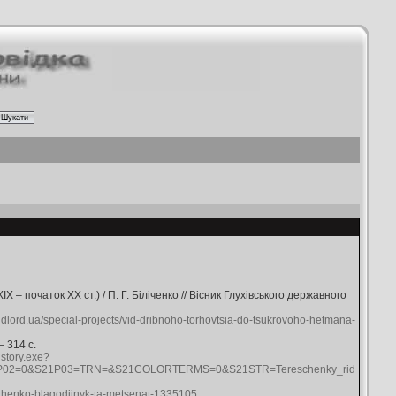
– початок ХХ ст.) / П. Г. Біліченко // Вісник Глухівського державного
andlord.ua/special-projects/vid-dribnoho-torhovtsia-do-tsukrovoho-hetmana-
– 314 с.
istory.exe?
02=0&S21P03=TRN=&S21COLORTERMS=0&S21STR=Tereschenky_rid
eshhenko-blagodijnyk-ta-metsenat-1335105