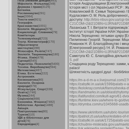
Поза умовами довідки
[463]
Історія Андрушівщини [Електронний 
Міфологія. Фольклор
[249]
Держава і право
[3125]
Історія міст і сіл Української РСР :
Ботаніка.
Ковалинский В. Семья Терещенко / В.
Рослинництво
[291]
Кудласевич О. М. Роль доброчинної д
Інше
[3364]
доступу:
http://irbis-nbuv.gov.ua/cgi-
Тексти книг
[921]
Географія.
C21COM=2&I21DBN=UJRN&P21DBN=
Краєзнавство
[1001]
Лазанська Т. І. Витрати підприємців 
Біологія. Медицина
[679]
Інститут історії України НАН України,
Енциклопедії. Словники
[79]
Комп'ютери.
Нікола Терещенко: гетьман цукру [Е
Телекомунікації
[723]
Пилипенко Георгій. Терещенки: Мішель 
Театр. Кінематограф
[170]
Романюк Н. Й. Благодійництво і меце
Образотворче
[Електронний ресурс] / Н. Й. Романю
мистецтво
[288]
Філософія. Релігія
[747]
C21COM=2&I21DBN=UJRN&P21DBN=
Зоологія. Тваринництво
[180]
Самотуга Ю. С. Благодійна діяльніс
Фізика. Хімія
[479]
S..pdf
Сценарії
[545]
Спадщина роду Терещенко: замки, м
Педагогіка. Психологія
[5400]
Техніка. Виробництво
[594]
palaci/
Математика
[487]
Шляхетність щедрої душі : біобібліо
Етика. Естетика
[222]
Астрономія.
Космонавтика
[80]
https://m-a-d-m-a-x.livejournal.com/2
Екологія. Охорона
https://zabytki.in.ua/uk/1599/palats-v-
природи
[679]
https://kolokray.com/uk/f/anrushevka-
Фізкультура. Спорт
[339]
https://landmarks.in.ua/oblast/zhytom
Освіта
[1746]
Музика
[244]
https://latifundist.com/kult-agro/61-
Соціологія
[468]
https://funtime.kiev.ua/where-to-go/d
Економіка. Фінанси
[7482]
https://drymba.com/ru/1045668-usad
Бібліотеки. Архіви
[1488]
Авіація.
Повітроплавство
[80]
https://www.ukrinform.ua/rubric-tour
Туризм
[110]
https://patriot.zt.ua/ua/tour/estates
УДК в бібліотеках для
https://zabytki.in.ua/uk/1725/palats-uva
дітей
[76]
Євродовідка
[4]
https://chudniv-miskrada.gov.ua/maeto
https://uk.wikipedia.org/wiki/Пала