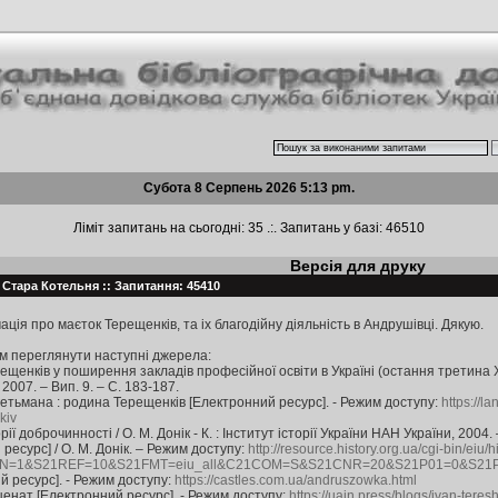
Субота 8 Серпень 2026 5:13 pm.
Ліміт запитань на сьогодні: 35 .:. Запитань у базі: 46510
Версія для друку
: Стара Котельня :: Запитання: 45410
ція про маєток Терещенків, та іх благодійну діяльність в Андрушівці. Дякую.
ам переглянути наступні джерела:
ещенків у поширення закладів професійної освіти в Україні (остання третина ХІХ 
 2007. – Вип. 9. – С. 183-187.
 гетьмана : родина Терещенків [Електронний ресурс]. - Режим доступу:
https://l
kiv
ії доброчинності / О. М. Донік - К. : Інститут історії України НАН України, 2004. 
ресурс] / О. М. Донік. – Режим доступу:
http://resource.history.org.ua/cgi-bin/eiu/h
N=1&S21REF=10&S21FMT=eiu_all&C21COM=S&S21CNR=20&S21P01=0&S21P
й ресурс]. - Режим доступу:
https://castles.com.ua/andruszowka.html
ценат [Електронний ресурс]. - Режим доступу:
https://uain.press/blogs/ivan-ter