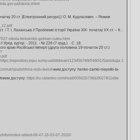
rda.gov.ua/istoria.shtml
чатку 20 ст. [Електронний ресурс] / О. М. Кудласевич. – Режим
12.pdf
 Т. І. Лазанська // Проблеми історії України ХІХ- початку ХХ ст. – К. :
57037-nikola-teresenko-getman-cukru.html
ряд. кур'єр. - 2011. - № 228 (7 груд.). - С. 18.
го краю Російської імперії (друга половина 19-початок 20 ст.)
e?
.pdf
:
https://repository.sspu.sumy.ua/bitstream/123456789/5460/1/Samotuga J.
s.com/uk/spadshhina-rodu-teresh
жим доступу: henko-zamki-mayetki-ta-
 Режим доступу:
https://ru.calameo.com/read/005020736d2f027811dde
n-zhitomirskoi-oblast-08-47-16-03-07-2020/