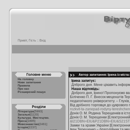
Привіт, Гість ::
Вхід
Головне меню
Автор запитання: Ірина із міста
На головну
Ірина запитує:
Нове запитання
Длброго дня. Мене цікавить інформа
Правила
Наша відповідь:
Про нас
Розширений пошук
Доброго дня, Ірино! Пропонуємо в
Біліченко П. Г. Внесок меценатів Тер
педагогічного університету. – Глухів,
Від дрібного торговця до цукрового
Розділи
rozkvit-ta-zanepad-rodyny-tereshchen
Література
[5993]
Донік О. М. Родина Терещенків в істор
Загальні
[1120]
Донік О. М. Терещенки [Електронний 
Культура. Мистецтво.
Преса
[1895]
&I21DBN=EIU&P21DBN=EIU&S21ST
Мовознавство
[2461]
Замки та храми України [Електронни
Історія
[2237]
Іван Терещенко – благодійник та ме