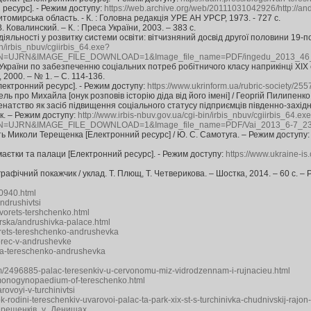
ресурс]. - Режим доступу:
https://web.archive.org/web/20111031042926/http://and
 Житомирська область. - К. : Головна редакція УРЕ АН УРСР, 1973. - 727 с.
 Ковалинский. – К. : Преса України, 2003. – 383 с.
іяльності у розвитку системи освіти: вітчизняний досвід другої половини 19-по
bin/irbis_nbuv/cgiirbis_64.exe?
UJRN&IMAGE_FILE_DOWNLOAD=1&Image_file_name=PDF/ingedu_2013_46_
України по забезпеченню соціальних потреб робітничого класу наприкінці XIX ст. /
 2000. – № 1. – С. 114-136.
лектронний ресурс]. - Режим доступу:
https://www.ukrinform.ua/rubric-society/25
про Михайла [онук розповів історію діда від його імені] / Георгій Пилипенко // У
натство як засіб підвищення соціального статусу підприємців південно-західно
к. – Режим доступу:
http://www.irbis-nbuv.gov.ua/cgi-bin/irbis_nbuv/cgiirbis_64.ex
UJRN&IMAGE_FILE_DOWNLOAD=1&Image_file_name=PDF/Vai_2013_6-7_23
ть Миколи Терещенка [Електронний ресурс] / Ю. С. Самотуга. – Режим доступу
аєтки та палаци [Електронний ресурс]. - Режим доступу:
https://www.ukraine-i
графічний покажчик / уклад. Т. Плющ, Т. Четверикова. – Шостка, 2014. – 60 с. –
70940.html
andrushivtsi
dvorets-tershchenko.html
yrska/andrushivka-palace.html
dvorets-tereshchenko-andrushevka
vorec-v-andrushevke
ba-tereschenko-andrushevka
ism/2496885-palac-teresenkiv-u-cervonomu-miz-vidrodzennam-i-rujnacieu.html
-of-monogynopaedium-of-tereschenko.html
rovoyi-v-turchinivtsi
k-rodini-tereschenkiv-uvarovoi-palac-ta-park-xix-st-s-turchinivka-chudnivskij-rajo
ц_Терещенків_у_Денишах