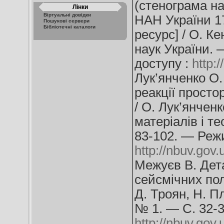
(стенограма на
Лінки
Віртуальні довідки
НАН України 17
Пошукові сервери
Бібліотечні каталоги
ресурс] / О. Ке
наук України.
доступу :
http:
Лук’янченко О.
реакції просто
/ О. Лук’янченк
матеріалів і те
83-102. — Реж
http://nbuv.go
Межуєв В. Дет
сейсмічних пол
Д. Троян, Н. П
№ 1. — С. 32-
http://nbuv.go