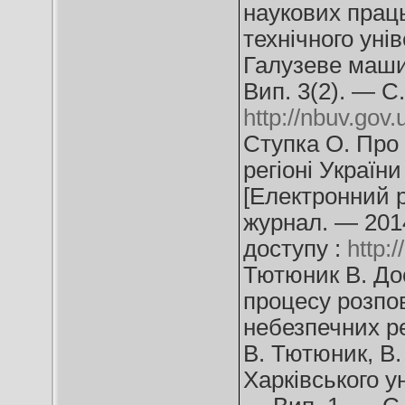
наукових праць
технічного уні
Галузеве маши
Вип. 3(2). — С
http://nbuv.go
Ступка О. Про 
регіоні Україн
[Електронний р
журнал. — 201
доступу :
http:
Тютюник В. До
процесу розпо
небезпечних ре
В. Тютюник, В.
Харківського у