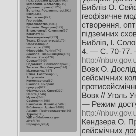
Поза умовами довідки
[463]
Міфологія. Фольклор
[249]
Библів О. Сейс
Держава і право
[3125]
Ботаніка. Рослинництво
[291]
геофізичне мо
Інше
[3364]
Тексти книг
[921]
Географія.
створення, опт
Краєзнавство
[1001]
Біологія. Медицина
[679]
Енциклопедії. Словники
[79]
підземних схов
Комп'ютери.
Телекомунікації
[723]
Библів, І. Сол
Театр. Кінематограф
[170]
Образотворче
мистецтво
[288]
4. — С. 70-77.
Філософія. Релігія
[747]
Зоологія. Тваринництво
[180]
Фізика. Хімія
[479]
http://nbuv.go
Сценарії
[545]
Педагогіка. Психологія
[5400]
Вовк О. Дослі
Техніка. Виробництво
[594]
Математика
[487]
Етика. Естетика
[222]
сейсмічних ко
Астрономія.
Космонавтика
[80]
Екологія. Охорона
протисейсмічни
природи
[679]
Фізкультура. Спорт
[339]
Вовк // Уголь 
Освіта
[1746]
Музика
[244]
Соціологія
[468]
— Режим досту
Економіка. Фінанси
[7482]
Бібліотеки. Архіви
[1488]
http://nbuv.go
Авіація. Повітроплавство
[80]
Туризм
[110]
УДК в бібліотеках для
Кендзера О. Пр
дітей
[76]
Євродовідка
[4]
сейсмічних дос