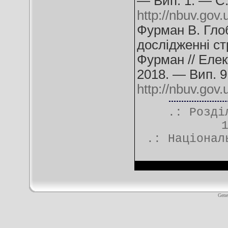
— Вип. 1. — С.
http://nbuv.g
Фурман В. Глоб
дослідженні ст
Фурман // Елек
2018. — Вип. 9
http://nbuv.go
.: Розд
.:
Націонал
Gene