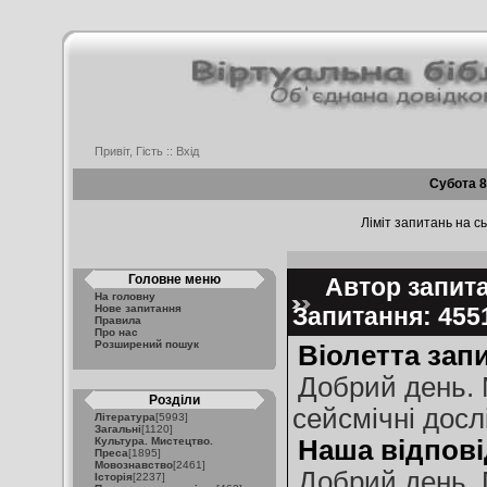
Привіт, Гість ::
Вхід
Субота 8
Ліміт запитань на сь
Головне меню
Автор запитан
На головну
Нове запитання
Запитання: 45
Правила
Про нас
Розширений пошук
Віолетта зап
Добрий день. 
Розділи
сейсмічні досл
Література
[5993]
Загальні
[1120]
Культура. Мистецтво.
Наша відпові
Преса
[1895]
Мовознавство
[2461]
Добрий день. 
Історія
[2237]