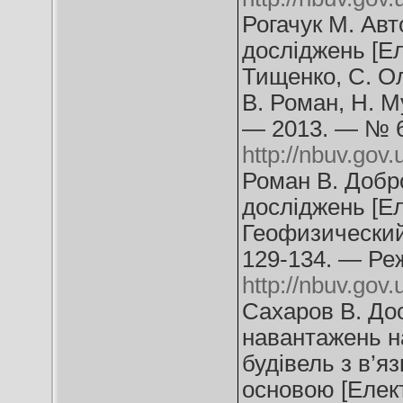
Рогачук М. Авт
досліджень [Ел
Тищенко, С. О
В. Роман, Н. М
— 2013. — № 6
http://nbuv.go
Роман В. Добр
досліджень [Ел
Геофизический
129-134. — Ре
http://nbuv.go
Сахаров В. До
навантажень н
будівель з в’
основою [Елект