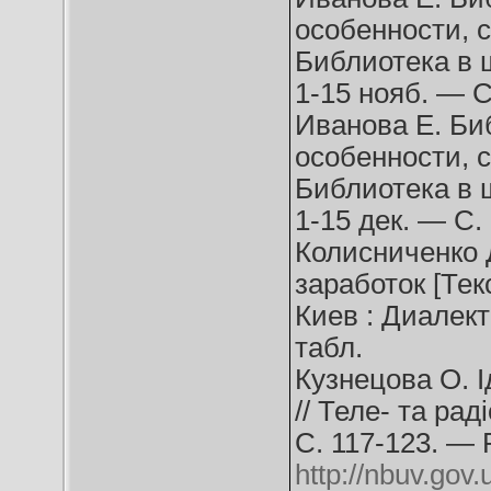
особенности, с
Библиотека в 
1-15 нояб. — С
Иванова Е. Биб
особенности, с
Библиотека в 
1-15 дек. — С. 
Колисниченко Д
заработок [Текс
Киев : Диалекти
табл.
Кузнецова О. І
// Теле- та ра
С. 117-123. — 
http://nbuv.go