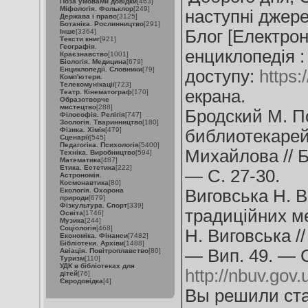
Поза умовами довідки
[463]
Міфологія. Фольклор
[249]
наступні джере
Держава і право
[3125]
Ботаніка. Рослинництво
[291]
Блог [Електронн
Інше
[3364]
Тексти книг
[921]
Географія.
енциклопедія :
Краєзнавство
[1001]
Біологія. Медицина
[679]
Енциклопедії. Словники
[79]
доступу:
https:
Комп'ютери.
Телекомунікації
[723]
екрана.
Театр. Кінематограф
[170]
Образотворче
мистецтво
[288]
Бродский М. П
Філософія. Релігія
[747]
Зоологія. Тваринництво
[180]
Фізика. Хімія
[479]
библиотекарей 
Сценарії
[545]
Педагогіка. Психологія
[5400]
Михайлова // 
Техніка. Виробництво
[594]
Математика
[487]
Етика. Естетика
[222]
— С. 27-30.
Астрономія.
Космонавтика
[80]
Екологія. Охорона
Виговська Н. В
природи
[679]
Фізкультура. Спорт
[339]
традиційних ме
Освіта
[1746]
Музика
[244]
Соціологія
[468]
Н. Виговська /
Економіка. Фінанси
[7482]
Бібліотеки. Архіви
[1488]
— Вип. 49. — 
Авіація. Повітроплавство
[80]
Туризм
[110]
УДК в бібліотеках для
http://nbuv.go
дітей
[76]
Євродовідка
[4]
Вы решили ста