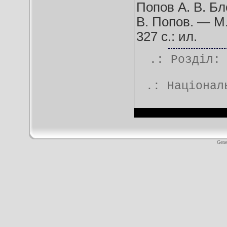
Попов А. В. Бл
В. Попов. — М.
327 с.: ил.
.: Розділ
.:
Націонал
Gene