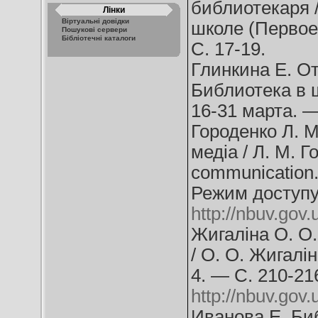
библиотекаря /
Лінки
Віртуальні довідки
школе (Первое
Пошукові сервери
Бібліотечні каталоги
С. 17-19.
Глинкина Е. От
Библиотека в 
16-31 марта. —
Городенко Л. М
медіа / Л. М. Г
communication.
Режим доступу
http://nbuv.go
Жигаліна О. О.
/ О. О. Жигалі
4. — С. 210-21
http://nbuv.go
Иванова Е. Биб