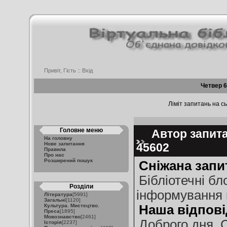
Привіт, Гість ::
Вхід
Четвер 6
Ліміт запитань на сь
Головне меню
Автор запитан
На головну
Нове запитання
45602
Правила
Про нас
Розширений пошук
Сніжана запи
Бібліотечні бл
Розділи
інформування 
Література
[5991]
Загальні
[1120]
Культура. Мистецтво.
Наша відпові
Преса
[1895]
Мовознавство
[2461]
Доброго дня, 
Історія
[2237]