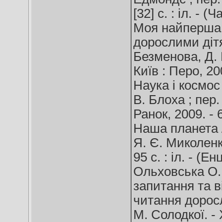
[32] c. : іл. - (
Моя найперша 
дорослими дітям 
Безменова, Д. Н
Київ : Перо, 2007
Наука і космос 
В. Блоха ; пер.
Ранок, 2009. - 6
Наша планета /
Я. Є. Миколенка
95 с. : іл. - (
Ольховська О. 
запитання та ві
читання доросл
М. Солодкої. - Х