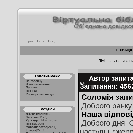
Привіт, Гість ::
Вхід
П`ятниця 
Ліміт запитань на сь
Головне меню
Автор запита
На головну
Нове запитання
Запитання: 45
Правила
Про нас
Розширений пошук
Соломія запи
Доброго ранку
Розділи
Наша відпові
Література
[5992]
Загальні
[1120]
Культура. Мистецтво.
Доброго дня, 
Преса
[1895]
Мовознавство
[2461]
наступні джере
Історія
[2237]