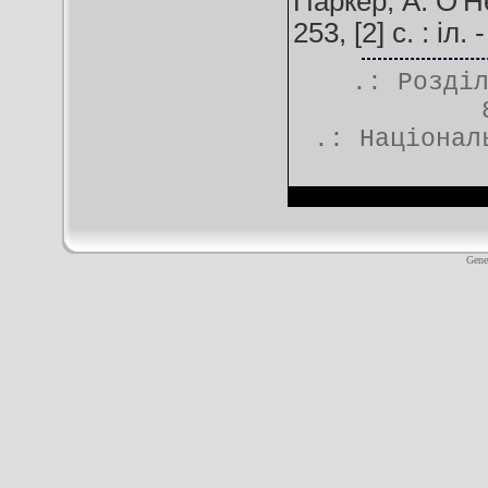
Паркер, А. О'Ней
253, [2] c. : і
.: Розді
.:
Націонал
Gene