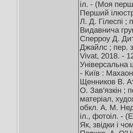
іл. - (Моя пер
Перший ілюстр
Л. Д. Гілеспі ; 
Видавнича груп
Сперроу Д. Дит
Джайлс ; пер. з
Vivat, 2018. - 1
Універсальна ш
- Київ : Махаон 
Щенников В. Ат
О. Зав'язкін ; п
матеріал, худо
обкл. А. М. Недя
іл., фотоіл. - 
Як, звідки і чом