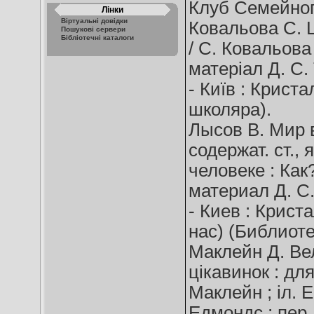
Клуб Семейного 
Лінки
Віртуальні довідки
Ковальова С. Ц
Пошукові сервери
Бібліотечні каталоги
/ С. Ковальова ;
матеріал Д. С.
- Київ : Кристал
школяра).
Лысов В. Мир в
содержат. ст.,
человеке : Как
материал Д. С.
- Киев : Кристал
нас) (Библиоте
Маклейн Д. Ве
цікавинок : дл
Маклейн ; іл. 
Едмондс ; пер. 