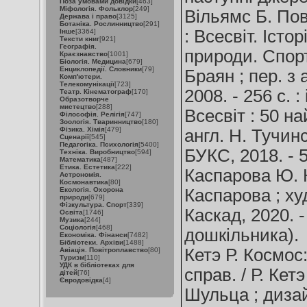
Поза умовами довідки
[463]
Міфологія. Фольклор
[249]
Вільямс Б. По
Держава і право
[3125]
Ботаніка. Рослинництво
[291]
: Всесвіт. Істор
Інше
[3364]
Тексти книг
[921]
Географія.
природи. Спорт 
Краєзнавство
[1001]
Біологія. Медицина
[679]
Енциклопедії. Словники
[79]
Браян ; пер. з 
Комп'ютери.
Телекомунікації
[723]
2008. - 256 с. :
Театр. Кінематограф
[170]
Образотворче
мистецтво
[288]
Всесвіт : 50 на
Філософія. Релігія
[747]
Зоологія. Тваринництво
[180]
Фізика. Хімія
[479]
англ. Н. Тучинс
Сценарії
[545]
Педагогіка. Психологія
[5400]
БУКС, 2018. - 56
Техніка. Виробництво
[594]
Математика
[487]
Етика. Естетика
[222]
Каспарова Ю. К
Астрономія.
Космонавтика
[80]
Екологія. Охорона
Каспарова ; худ
природи
[679]
Фізкультура. Спорт
[339]
Каскад, 2020. - 
Освіта
[1746]
Музика
[244]
Соціологія
[468]
дошкільника).
Економіка. Фінанси
[7482]
Бібліотеки. Архіви
[1488]
Кетэ Р. Космос:
Авіація. Повітроплавство
[80]
Туризм
[110]
УДК в бібліотеках для
справ. / Р. Кетэ
дітей
[76]
Євродовідка
[4]
Шульца ; дизайн