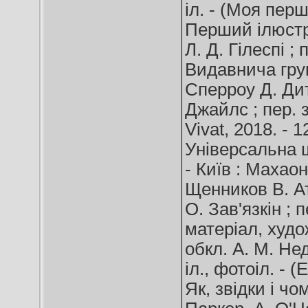
іл. - (Моя пер
Перший ілюстр
Л. Д. Гілеспі ; 
Видавнича груп
Сперроу Д. Дит
Джайлс ; пер. з
Vivat, 2018. - 1
Універсальна ш
- Київ : Махаон 
Щенников В. Ат
О. Зав'язкін ; п
матеріал, худо
обкл. А. М. Недя
іл., фотоіл. - 
Як, звідки і чом