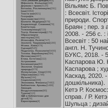
Поза умовами довідки
[463]
Міфологія. Фольклор
[249]
Вільямс Б. По
Держава і право
[3125]
Ботаніка. Рослинництво
[291]
: Всесвіт. Істор
Інше
[3364]
Тексти книг
[921]
Географія.
природи. Спорт 
Краєзнавство
[1001]
Біологія. Медицина
[679]
Енциклопедії. Словники
[79]
Браян ; пер. з 
Комп'ютери.
Телекомунікації
[723]
2008. - 256 с. :
Театр. Кінематограф
[170]
Образотворче
мистецтво
[288]
Всесвіт : 50 на
Філософія. Релігія
[747]
Зоологія. Тваринництво
[180]
Фізика. Хімія
[479]
англ. Н. Тучинс
Сценарії
[545]
Педагогіка. Психологія
[5400]
БУКС, 2018. - 56
Техніка. Виробництво
[594]
Математика
[487]
Етика. Естетика
[222]
Каспарова Ю. К
Астрономия.
Космонавтика
[80]
Экология. Охрана
Каспарова ; худ
природы
[679]
Физкультура. Спорт
[339]
Каскад, 2020. - 
Образование
[1746]
Музыка
[244]
Социология
[468]
дошкільника).
Экономика. Финансы
[7482]
Библиотеки. Архивы
[1488]
Кетэ Р. Космос:
Авиация.
Воздухоплавание
[80]
Туризм
[110]
справ. / Р. Кетэ
УДК в библиотеках для
детей
[76]
Евросправка
[4]
Шульца ; дизайн