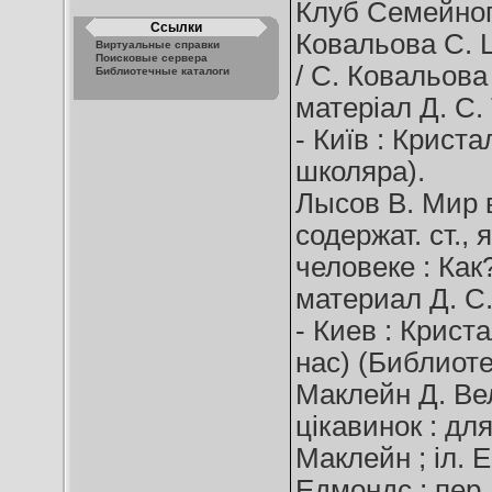
Клуб Семейного 
Ссылки
Ковальова С. Ц
Виртуальные справки
Поисковые сервера
/ С. Ковальова ;
Библиотечные каталоги
матеріал Д. С.
- Київ : Кристал
школяра).
Лысов В. Мир в
содержат. ст.,
человеке : Как
материал Д. С.
- Киев : Кристал
нас) (Библиоте
Маклейн Д. Ве
цікавинок : дл
Маклейн ; іл. 
Едмондс ; пер. 