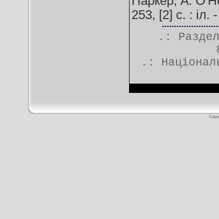
Паркер, А. О'Ней
253, [2] c. : і
.: Разде
.:
Націонал
Gene