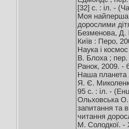
[32] c. : іл. - (
Моя найперша 
дорослими дітям 
Безменова, Д. Н
Київ : Перо, 2007
Наука і космос 
В. Блоха ; пер.
Ранок, 2009. - 6
Наша планета /
Я. Є. Миколенка
95 с. : іл. - (
Ольховська О. 
запитання та ві
читання доросл
М. Солодкої. - Х