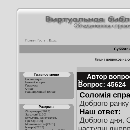
Привет, Гость ::
Вход
Суббота 
Лимит вопросов на се
Главное меню
Автор вопрос
На главную
Новый вопрос
Вопрос: 45624
Правила
О нас
Расширенный поиск
Соломія спр
Доброго ранку
Разделы
Наш ответ:
Література
[5993]
Загальні
[1120]
Культура. Мистецтво.
Доброго дня, 
Преса
[1895]
Мовознавство
[2461]
наступні джере
Історія
[2237]