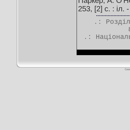
Паркер, А. О'Ней
253, [2] c. : і
.: Розді
.:
Націонал
Gene