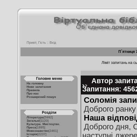
Привіт, Гість ::
Вхід
П`ятниця 
Ліміт запитань на сь
Головне меню
Автор запита
На головну
Нове запитання
Запитання: 45
Правила
Про нас
Розширений пошук
Соломія запи
Доброго ранку
Розділи
Наша відпові
Література
[5992]
Загальні
[1120]
Культура. Мистецтво.
Доброго дня, 
Преса
[1895]
Мовознавство
[2461]
наступні джере
Історія
[2237]