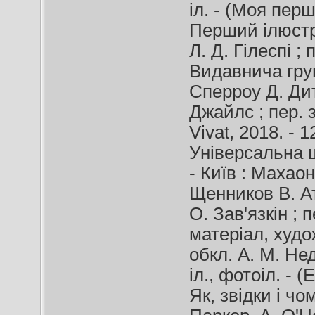
іл. - (Моя пер
Перший ілюстр
Л. Д. Гілеспі ; 
Видавнича груп
Сперроу Д. Дит
Джайлс ; пер. з
Vivat, 2018. - 1
Універсальна ш
- Київ : Махаон 
Щенников В. Ат
О. Зав'язкін ; п
матеріал, худо
обкл. А. М. Недя
іл., фотоіл. - 
Як, звідки і чом