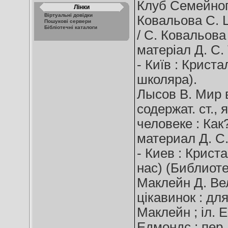
Клуб Семейного 
Лінки
Віртуальні довідки
Ковальова С. Ц
Пошукові сервери
Бібліотечні каталоги
/ С. Ковальова ;
матеріал Д. С.
- Київ : Кристал
школяра).
Лысов В. Мир в
содержат. ст.,
человеке : Как
материал Д. С.
- Киев : Кристал
нас) (Библиоте
Маклейн Д. Ве
цікавинок : дл
Маклейн ; іл. 
Едмондс ; пер. 