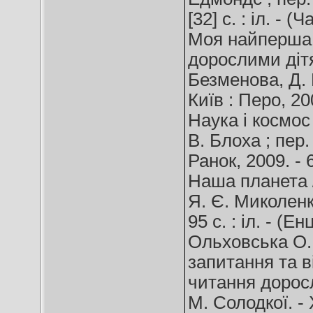
[32] c. : іл. - (
Моя найперша 
дорослими дітям 
Безменова, Д. Н
Київ : Перо, 2007
Наука і космос 
В. Блоха ; пер.
Ранок, 2009. - 6
Наша планета /
Я. Є. Миколенка
95 с. : іл. - (
Ольховська О. 
запитання та ві
читання доросл
М. Солодкої. - Х