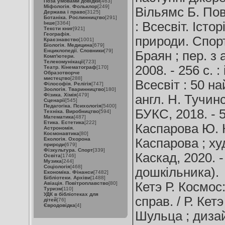
Поза умовами довідки
[463]
Міфологія. Фольклор
[249]
Вільямс Б. По
Держава і право
[3125]
Ботаніка. Рослинництво
[291]
: Всесвіт. Істор
Інше
[3364]
Тексти книг
[921]
Географія.
природи. Спорт 
Краєзнавство
[1001]
Біологія. Медицина
[679]
Енциклопедії. Словники
[79]
Браян ; пер. з 
Комп'ютери.
Телекомунікації
[723]
2008. - 256 с. :
Театр. Кінематограф
[170]
Образотворче
мистецтво
[288]
Всесвіт : 50 на
Філософія. Релігія
[747]
Зоологія. Тваринництво
[180]
Фізика. Хімія
[479]
англ. Н. Тучинс
Сценарії
[545]
Педагогіка. Психологія
[5400]
БУКС, 2018. - 56
Техніка. Виробництво
[594]
Математика
[487]
Етика. Естетика
[222]
Каспарова Ю. К
Астрономія.
Космонавтика
[80]
Екологія. Охорона
Каспарова ; худ
природи
[679]
Фізкультура. Спорт
[339]
Каскад, 2020. - 
Освіта
[1746]
Музика
[244]
Соціологія
[468]
дошкільника).
Економіка. Фінанси
[7482]
Бібліотеки. Архіви
[1488]
Кетэ Р. Космос:
Авіація. Повітроплавство
[80]
Туризм
[110]
УДК в бібліотеках для
справ. / Р. Кетэ
дітей
[76]
Євродовідка
[4]
Шульца ; дизайн