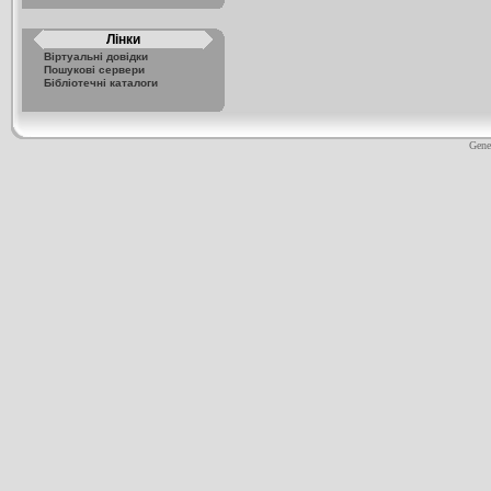
Лінки
Віртуальні довідки
Пошукові сервери
Бібліотечні каталоги
Gene