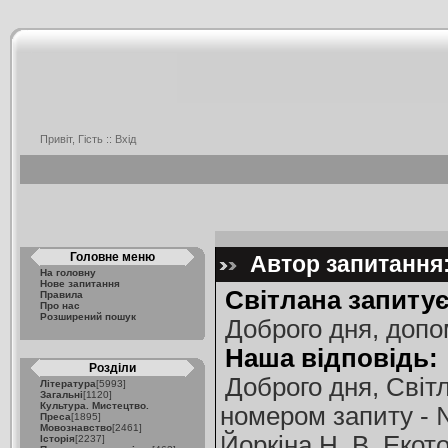
Привіт, Гість ::
Вхід
Головне меню
Автор запитання:
На головну
Нове запитання
Світлана запитує
Правила
Про нас
Розширений пошук
Доброго дня, допо
Наша відповідь:
Розділи
Доброго дня, Світ
Література
[5993]
Загальні
[1120]
Культура. Мистецтво.
номером запиту - №
Преса
[1895]
Мовознавство
[2461]
Йоркіна Н. В. Екот
Історія
[2237]