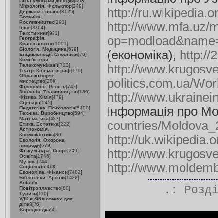
Поза умовами довідки
[463]
Міфологія. Фольклор
[249]
http://ru.wikipedia.
Держава і право
[3125]
Ботаніка.
Рослинництво
[291]
http://www.mfa.uz/
Інше
[3364]
Тексти книг
[921]
op=modload&name=S
Географія.
Краєзнавство
[1001]
Біологія. Медицина
[679]
(економіка),
http://
Енциклопедії. Словники
[79]
Комп'ютери.
Телекомунікації
[723]
http://www.krugosve
Театр. Кінематограф
[170]
Образотворче
politics.com.ua/Wor
мистецтво
[288]
Філософія. Релігія
[747]
Зоологія. Тваринництво
[180]
http://www.ukrainei
Фізика. Хімія
[479]
Сценарії
[545]
Інформація про М
Педагогіка. Психологія
[5400]
Техніка. Виробництво
[594]
Математика
[487]
countries/Moldova_
Етика. Естетика
[222]
Астрономія.
Космонавтика
[80]
http://uk.wikipedia
Екологія. Охорона
природи
[679]
http://www.krugosve
Фізкультура. Спорт
[339]
Освіта
[1746]
Музика
[244]
http://www.moldemba
Соціологія
[468]
Економіка. Фінанси
[7482]
Бібліотеки. Архіви
[1488]
Авіація.
.: Розд
Повітроплавство
[80]
Туризм
[110]
УДК в бібліотеках для
дітей
[76]
Євродовідка
[4]