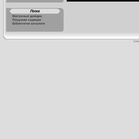
Лінки
Віртуальні довідки
Пошукові сервери
Бібліотечні каталоги
Gene