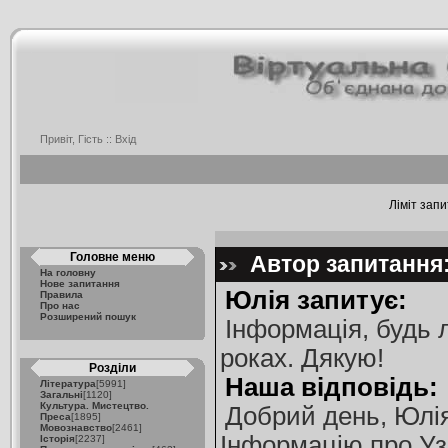
Привіт, Гість ::
Вхід
Ліміт запи
Головне меню
Автор запитання: 
На головну
Нове запитання
Юлія запитує:
Правила
Про нас
Розширений пошук
Інформація, будь 
роках. Дякую!
Розділи
Наша відповідь:
Література
[5991]
Загальні
[1120]
Культура. Мистецтво.
Добрий день, Юлія
Преса
[1895]
Мовознавство
[2461]
Інформацію про Уз
Історія
[2237]