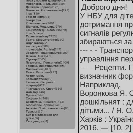
Поза умовами довідки
[463]
Міфологія. Фольклор
[249]
Доброго дня!
Держава і право
[3125]
Ботаніка. Рослинництво
[291]
У НБУ для діте
Інше
[3364]
Тексти книг
[921]
Географія.
дотримання пра
Краєзнавство
[1001]
Біологія. Медицина
[679]
Енциклопедії. Словники
[79]
сигналів регул
Комп'ютери.
Телекомунікації
[723]
збираються за 
Театр. Кінематограф
[170]
Образотворче
мистецтво
[288]
--- - - Транспо
Філософія. Релігія
[747]
Зоологія. Тваринництво
[180]
Фізика. Хімія
[479]
управління пе
Сценарії
[545]
Педагогіка. Психологія
[5400]
--- - Рецепти.
Техніка. Виробництво
[594]
Математика
[487]
Етика. Естетика
[222]
визначник фор
Астрономія.
Космонавтика
[80]
Екологія. Охорона
Наприклад,
природи
[679]
Фізкультура. Спорт
[339]
Воронкова Я. О
Освіта
[1746]
Музика
[244]
Соціологія
[468]
дошкільнят : д
Економіка. Фінанси
[7482]
Бібліотеки. Архіви
[1488]
дітьми... / Я. 
Авіація. Повітроплавство
[80]
Туризм
[110]
УДК в бібліотеках для
Харків : Украї
дітей
[76]
Євродовідка
[4]
2016. — [10, 2] 