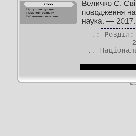
Величко С. Сві
Лінки
Віртуальні довідки
поводження на 
Пошукові сервери
Бібліотечні каталоги
наука. — 2017.
.: Розділ
.:
Націонал
Gene