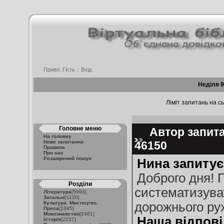
Привіт, Гість ::
Вхід
Неділя 9
Ліміт запитань на сь
Головне меню
Автор запита
На головну
Нове запитання
46150
Правила
Про нас
Розширений пошук
Нина запитує
Доброго дня! П
Розділи
систематизува
Література
[5993]
Загальні
[1120]
Культура. Мистецтво.
дорожнього ру
Преса
[1895]
Мовознавство
[2461]
Наша відпові
Історія
[2237]