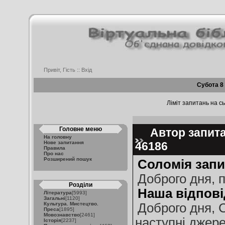
Привіт, Гість ::
Вхід
Субота 8
Ліміт запитань на сь
Головне меню
Автор запитан
На головну
Нове запитання
46186
Правила
Про нас
Розширений пошук
Соломія запи
Доброго дня, п
Розділи
Наша відпові
Література
[5993]
Загальні
[1120]
Культура. Мистецтво.
Доброго дня, 
Преса
[1895]
Мовознавство
[2461]
наступні джере
Історія
[2237]