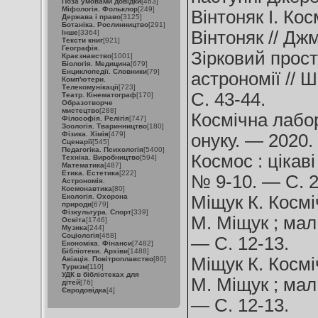
Поза умовами довідки
[463]
Міфологія. Фольклор
[249]
Вінтоняк І. Кос
Держава і право
[3125]
Ботаніка. Рослинництво
[291]
Вінтоняк // Дж
Інше
[3364]
Тексти книг
[921]
Географія.
Зірковий прост
Краєзнавство
[1001]
Біологія. Медицина
[679]
Енциклопедії. Словники
[79]
астрономії // 
Комп'ютери.
Телекомунікації
[723]
С. 43-44.
Театр. Кінематограф
[170]
Образотворче
мистецтво
[288]
Космічна лабор
Філософія. Релігія
[747]
Зоологія. Тваринництво
[180]
Фізика. Хімія
[479]
онуку. — 2020.
Сценарії
[545]
Педагогіка. Психологія
[5400]
Космос : цікав
Техніка. Виробництво
[594]
Математика
[487]
Етика. Естетика
[222]
№ 9-10. — С. 2
Астрономія.
Космонавтика
[80]
Екологія. Охорона
Міщук К. Космі
природи
[679]
Фізкультура. Спорт
[339]
М. Міщук ; мал
Освіта
[1746]
Музика
[244]
Соціологія
[468]
— С. 12-13.
Економіка. Фінанси
[7482]
Бібліотеки. Архіви
[1488]
Міщук К. Косміч
Авіація. Повітроплавство
[80]
Туризм
[110]
УДК в бібліотеках для
М. Міщук ; мал
дітей
[76]
Євродовідка
[4]
— С. 12-13.