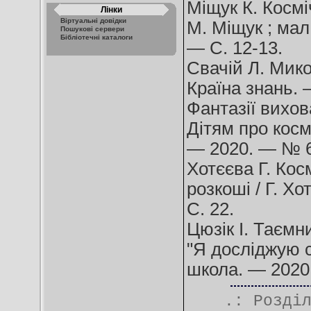
Міщук К. Косміч
Лінки
Віртуальні довідки
М. Міщук ; мал
Пошукові сервери
Бібліотечні каталоги
— С. 12-13.
Свачій Л. Мико
Країна знань. —
Фантазії вихова
Дітям про косм
— 2020. — № 6
Хотєєва Г. Кос
розкоші / Г. Х
С. 22.
Цюзік І. Таємн
"Я досліджую св
школа. — 2020
.: Розді