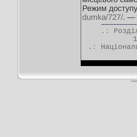
Режим доступ
dumka/727/
. —
.: Розд
.:
Націонал
Gene