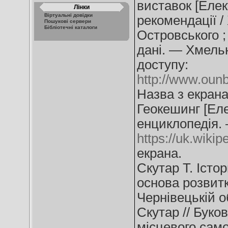
виставок [Елек
Лінки
Віртуальні довідки
рекомендації 
Пошукові сервери
Бібліотечні каталоги
Островського ;
дані. — Хмель
доступу:
http://www.ounb
Назва з екрана
Геокешинг [Елек
енциклопедія. 
https://uk.wiki
екрана.
Скутар Т. Істо
основа розвитк
Чернівецькій о
Скутар // Буко
місцевого сам