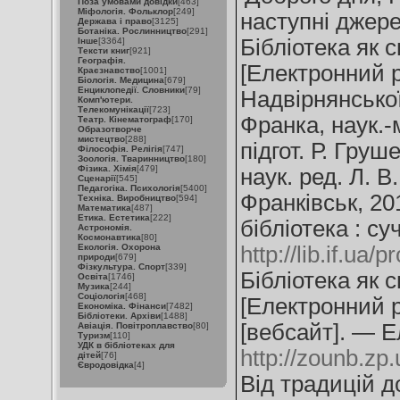
Поза умовами довідки
[463]
Міфологія. Фольклор
[249]
наступні джере
Держава і право
[3125]
Ботаніка. Рослинництво
[291]
Бібліотека як 
Інше
[3364]
Тексти книг
[921]
Географія.
[Електронний р
Краєзнавство
[1001]
Біологія. Медицина
[679]
Енциклопедії. Словники
[79]
Надвірнянської
Комп'ютери.
Телекомунікації
[723]
Франка, наук.-м
Театр. Кінематограф
[170]
Образотворче
мистецтво
[288]
підгот. Р. Груш
Філософія. Релігія
[747]
Зоологія. Тваринництво
[180]
Фізика. Хімія
[479]
наук. ред. Л. В
Сценарії
[545]
Педагогіка. Психологія
[5400]
Франківськ, 20
Техніка. Виробництво
[594]
Математика
[487]
Етика. Естетика
[222]
бібліотека : с
Астрономія.
Космонавтика
[80]
Екологія. Охорона
http://lib.if.ua/
природи
[679]
Фізкультура. Спорт
[339]
Бібліотека як 
Освіта
[1746]
Музика
[244]
Соціологія
[468]
[Електронний р
Економіка. Фінанси
[7482]
Бібліотеки. Архіви
[1488]
[вебсайт]. — Е
Авіація. Повітроплавство
[80]
Туризм
[110]
УДК в бібліотеках для
http://zounb.zp
дітей
[76]
Євродовідка
[4]
Від традицій д