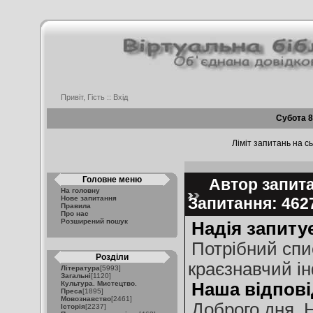
Привіт, Гість ::
Вхід
Субота 8
Ліміт запитань на сь
Головне меню
Автор запитан
На головну
Нове запитання
Запитання: 46
Правила
Про нас
Розширений пошук
Надія запиту
Потрібний спис
Розділи
краєзнавчий і
Література
[5993]
Загальні
[1120]
Культура. Мистецтво.
Наша відпові
Преса
[1895]
Мовознавство
[2461]
Доброго дня, 
Історія
[2237]