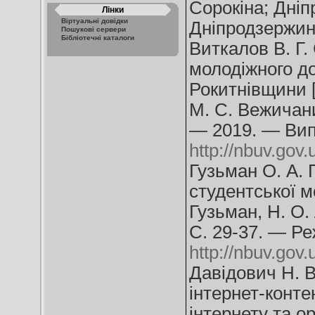
Сорокіна; Дніп
Лінки
Віртуальні довідки
Дніпродзержинс
Пошукові сервери
Бібліотечні каталоги
Виткалов В. Г.
молодіжного до
Рокитнівщини [
М. С. Вежичани
— 2019. — Вип
http://nbuv.go
Гузьман О. А. 
студентської м
Гузьман, Н. О.
С. 29-37. — Ре
http://nbuv.go
Давідович Н. 
інтернет-конте
інтернету та о