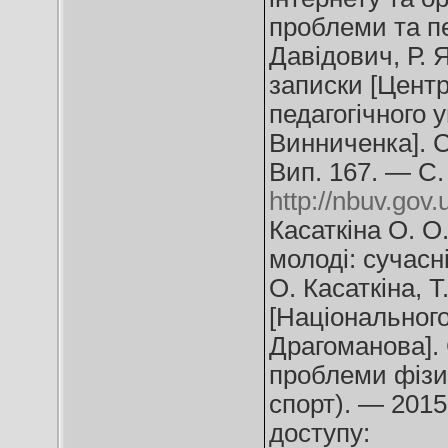
проблеми та пе
Давідович, Р. Я
записки [Цент
педагогічного 
Винниченка]. С
Вип. 167. — С.
http://nbuv.go
Касаткіна О. О
молоді: сучасн
О. Касаткіна, Т
[Національного
Драгоманова]. 
проблеми фізич
спорт). — 2015
доступу: