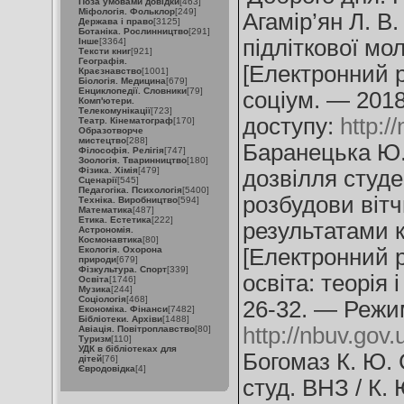
Поза умовами довідки
[463]
Міфологія. Фольклор
[249]
Агамір’ян Л. В.
Держава і право
[3125]
Ботаніка. Рослинництво
[291]
підліткової мо
Інше
[3364]
Тексти книг
[921]
Географія.
[Електронний ре
Краєзнавство
[1001]
Біологія. Медицина
[679]
Енциклопедії. Словники
[79]
соціум. — 201
Комп'ютери.
Телекомунікації
[723]
доступу:
http:
Театр. Кінематограф
[170]
Образотворче
мистецтво
[288]
Баранецька Ю.
Філософія. Релігія
[747]
Зоологія. Тваринництво
[180]
Фізика. Хімія
[479]
дозвілля студе
Сценарії
[545]
Педагогіка. Психологія
[5400]
розбудови вітч
Техніка. Виробництво
[594]
Математика
[487]
Етика. Естетика
[222]
результатами 
Астрономія.
Космонавтика
[80]
Екологія. Охорона
[Електронний р
природи
[679]
Фізкультура. Спорт
[339]
освіта: теорія 
Освіта
[1746]
Музика
[244]
Соціологія
[468]
26-32. — Режи
Економіка. Фінанси
[7482]
Бібліотеки. Архіви
[1488]
http://nbuv.go
Авіація. Повітроплавство
[80]
Туризм
[110]
УДК в бібліотеках для
Богомаз К. Ю. С
дітей
[76]
Євродовідка
[4]
студ. ВНЗ / К. 