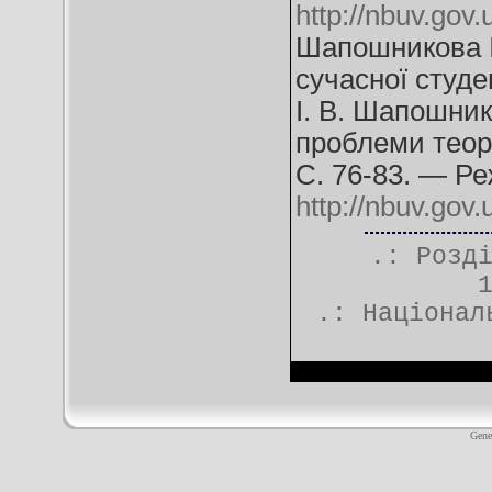
http://nbuv.g
Шапошникова І
сучасної студе
І. В. Шапошнико
проблеми теорі
С. 76-83. — Ре
http://nbuv.go
.: Розд
.:
Націонал
Gene