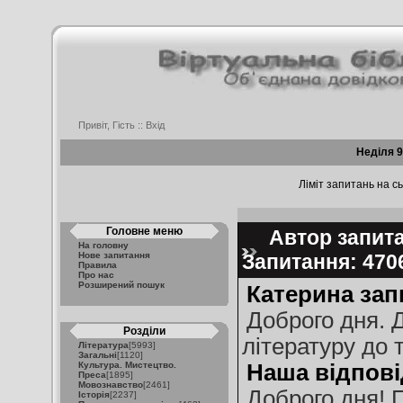
Привіт, Гість ::
Вхід
Неділя 9
Ліміт запитань на сь
Головне меню
Автор запитан
На головну
Нове запитання
Запитання: 47
Правила
Про нас
Розширений пошук
Катерина зап
Доброго дня. Д
Розділи
літературу до 
Література
[5993]
Загальні
[1120]
Культура. Мистецтво.
Наша відпові
Преса
[1895]
Мовознавство
[2461]
Доброго дня! 
Історія
[2237]