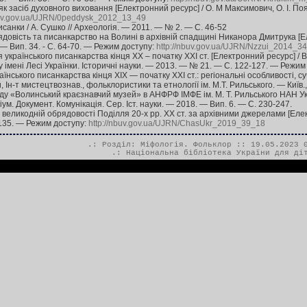
к засіб духовного виховання [Електронний ресурс] / О. М Максимович, О. І. Поя
buv.gov.ua/UJRN/0peddysk_2012_13_49
исанки / А. Сушко // Археологія. — 2011. — № 2. — С. 46-52
довість та писанкарство на Волині в архівній спадщині Никанора Дмитрука [Еле
. — Вип. 34. - С. 64-70. — Режим доступу:
http://nbuv.gov.ua/UJRN/Nzzui_2014_3
я українського писанкарства кінця ХХ – початку ХХІ ст. [Електронний ресурс] / 
 імені Лесі Українки. Історичні науки. — 2013. — № 21. — С. 122-127. — Режим
їнського писанкарства кінця ХІХ — початку ХХІ ст.: регіональні особливості, суча
, Ін-т мистецтвознав., фольклористики та етнології ім. М.Т. Рильського. — Київ.,
ду «Волинський краєзнавчий музей» в АНФРФ ІМФЕ ім. М. Т. Рильського НАН У
ціум. Документ. Комунікація. Сер. Іст. науки. — 2018. — Вип. 6. — С. 230-247.
великодній обрядовості Поділля 20-х рр. ХХ ст. за архівними джерелами [Електр
-135. — Режим доступу:
http://nbuv.gov.ua/UJRN/ChasUkr_2019_39_18
.: Розділ:
Міфологія. Фольклор
:: 19.05.2023 0
.:
Національна бібліотека України для ді