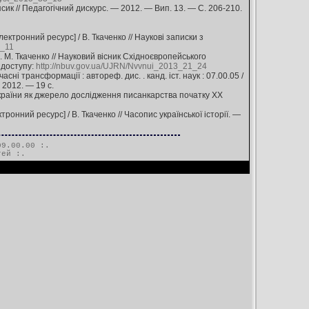
сик // Педагогічний дискурс. — 2012. — Вип. 13. — С. 206-210.
ктронний ресурс] / В. Ткаченко // Наукові записки з
4_11
В. М. Ткаченко // Науковий вісник Східноєвропейського
 доступу:
http://nbuv.gov.ua/UJRN/Nvvnui_2013_21_24
сні трансформації : автореф. дис. . канд. іст. наук : 07.00.05 /
 2012. — 19 c.
країни як джерело дослідження писанкарства початку ХХ
онний ресурс] / В. Ткаченко // Часопис української історії. —
9.00.00 :.
тей
:.