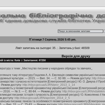
П`ятниця 7 Серпень 2026 5:45 pm.
Ліміт запитань на сьогодні: 35 .:. Запитань у базі: 46509
Версія для друку
й із міста: Київ :: Запитання: 47250
тературу з теми ,,Мистецтво писанки у народних обрядах та звичаях,,
гляньте таку літературу:Гоцалюк А. А. Еволюція символіки української писанки 
 художньої культури. — 2015. — Вип. 34. — С. 92-99. — Режим доступу:
http://nb
санкарство і сучасна естетотерапія [Електронний ресурс] / Ю. О. Дикуха // Про
— Режим доступу:
http://nbuv.gov.ua/UJRN/prcr_2013_1_14
наковість у геометричній орнаментиці української писанки [Електронний ресурс]
. — 2016. — № 3. — С. 80-84. — Режим доступу:
http://nbuv.gov.ua/UJRN/vdakk
ликодні писанки: історія і сучасність [Електронний ресурс] / О. Кожолянко // А
м доступу:
http://nbuv.gov.ua/UJRN/apcnim_2014_2_5
аїнська писанка: генеза та особливості геометричного орнаменту [Електронний р
. — Вип. 33. — С. 75-83. — Режим доступу:
http://nbuv.gov.ua/UJRN/Vknukim_