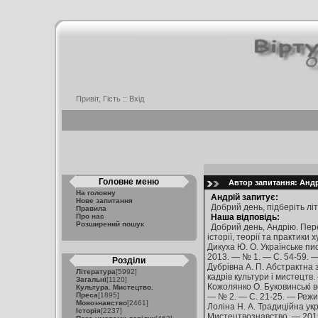
Привіт, Гість ::
Вхід
Головне меню
Автор запитання: Андрі
На головну
Андрій запитує:
Нове запитання
Добрий день, підберіть лі
Правила
Про нас
Наша відповідь:
Розширений пошук
Добрий день, Андрію. Пере
історії, теорії та практики
Дикуха Ю. О. Українське пи
2013. — № 1. — С. 54-59. 
Розділи
Дубрівна А. П. Абстрактна з
Література
[5992]
кадрів культури і мистецтв
Загальні
[1120]
Кожолянко О. Буковинські ве
Культура. Мистецтво.
Преса
[1895]
— № 2. — С. 21-25. — Режи
Мовознавство
[2461]
Лоліна Н. А. Традиційна укр
Історія
[2237]
Мистецтвознавство. — 2015