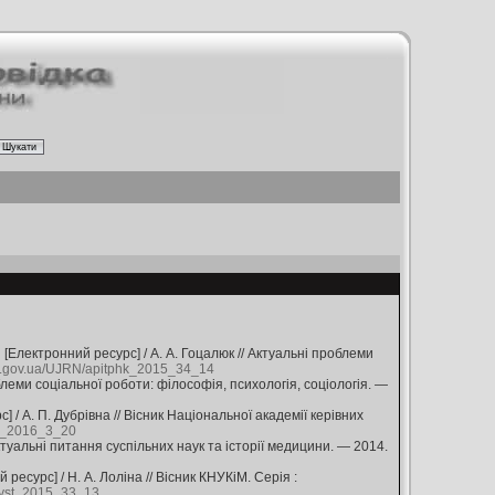
[Електронний ресурс] / А. А. Гоцалюк // Актуальні проблеми
uv.gov.ua/UJRN/apitphk_2015_34_14
блеми соціальної роботи: філософія, психологія, соціологія. —
 / А. П. Дубрівна // Вісник Національної академії керівних
km_2016_3_20
ктуальні питання суспільних наук та історії медицини. — 2014.
есурс] / Н. А. Лоліна // Вісник КНУКіМ. Серія :
myst_2015_33_13