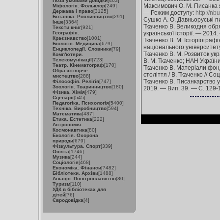
Поза умовами довідки
[463]
Максимович О. М. Писанка я
Міфологія. Фольклор
[249]
Держава і право
[3125]
— Режим доступу:
http://n
Ботаніка. Рослинництво
[291]
Сушко А. О. Давньоруські п
Інше
[3364]
Ткаченко В. Великодня обря
Тексти книг
[921]
Географія.
української історії. — 2014
Краєзнавство
[1001]
Ткаченко В. М. Історіографі
Біологія. Медицина
[679]
національного університету
Енциклопедії. Словники
[79]
Ткаченко В. М. Розвиток укра
Комп'ютери.
Телекомунікації
[723]
В. М. Ткаченко; НАН України
Театр. Кінематограф
[170]
Ткаченко В. Матеріали фон
Образотворче
століття / В. Ткаченко // Со
мистецтво
[288]
Ткаченко В. Писанкарство у 
Філософія. Релігія
[747]
Зоологія. Тваринництво
[180]
2019. — Вип. 39. — С. 129
Фізика. Хімія
[479]
Сценарії
[545]
Педагогіка. Психологія
[5400]
Техніка. Виробництво
[594]
Математика
[487]
Етика. Естетика
[222]
Астрономія.
Космонавтика
[80]
Екологія. Охорона
природи
[679]
Фізкультура. Спорт
[339]
Освіта
[1746]
Музика
[244]
Соціологія
[468]
Економіка. Фінанси
[7482]
Бібліотеки. Архіви
[1488]
Авіація. Повітроплавство
[80]
Туризм
[110]
УДК в бібліотеках для
дітей
[76]
Євродовідка
[4]