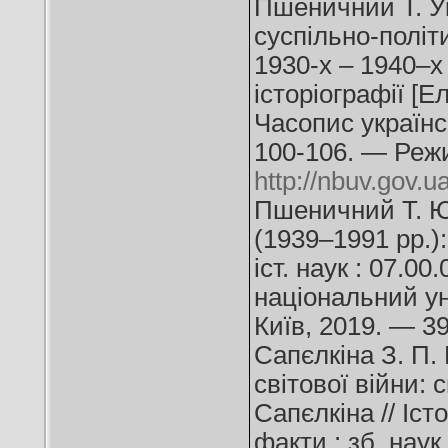
Пшеничний Т. Ук
суспільно-політ
1930-х – 1940–х 
історіографії [Е
Часопис українсь
100-106. — Реж
http://nbuv.gov
Пшеничний Т. Ю.
(1939–1991 рр.):
іст. наук : 07.0
національний ун
Київ, 2019. — 39
Сапєлкіна З. П. 
світової війни: 
Сапєлкіна // Іст
факти : зб. наук