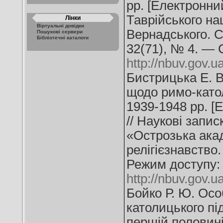
рр. [Електронний
Таврійського нац
Лінки
Віртуальні довідки
Вернадського. Се
Пошукові сервери
Бібліотечні каталоги
32(71), № 4. — 
http://nbuv.gov
Бистрицька Е. В
щодо римо-катол
1939-1948 рр. [
// Наукові запи
«Острозька акад
релігієзнавство
Режим доступу:
http://nbuv.gov
Бойко Р. Ю. Осо
католицького під
першій половині 