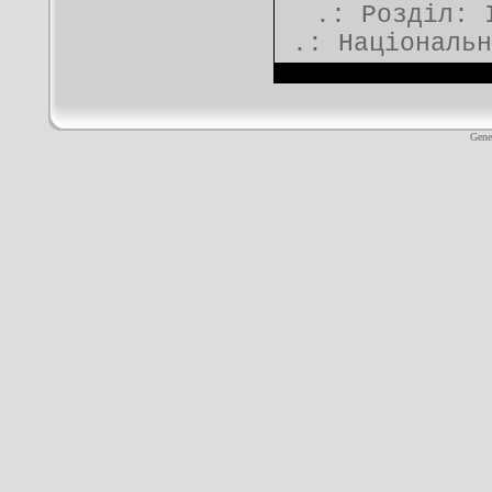
.: Розділ:
.:
Національн
Gene