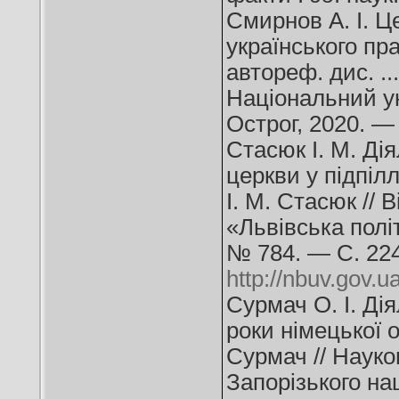
Смирнов А. І. Ц
українського пра
автореф. дис. ...
Національний у
Острог, 2020. — 
Стасюк І. М. Дія
церкви у підпілл
І. М. Стасюк // 
«Львівська полі
№ 784. — С. 22
http://nbuv.go
Сурмач О. І. Ді
роки німецької о
Сурмач // Науко
Запорізького на