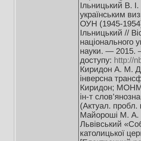
Ільницький В. І
українським виз
ОУН (1945-1954) 
Ільницький // В
національного ун
науки. — 2015. 
доступу:
http:/
Киридон А. М. Д
інверсна трансфо
Киридон; МОНМС 
ін-т слов’янозн
(Актуал. пробл. в
Майороші М. А. 
Львівський «Соб
католицької цер