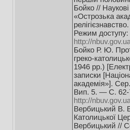
Бойко // Науков
«Острозька акад
релігієзнавство
Режим доступу:
http://nbuv.gov
Бойко Р. Ю. Прот
греко-католицьк
1946 рр.) [Елект
записки [Націон
академія»]. Сер.
Вип. 5. — С. 62
http://nbuv.gov
Вербицький В. В
Католицької Цер
Вербицький // С