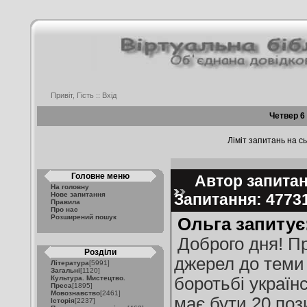
Привіт, Гість ::
Вхід
Четвер 6
Ліміт запитань на сь
Головне меню
Автор запитан
На головну
Нове запитання
Запитання: 477
Правила
Про нас
Розширений пошук
Ольга запитує
Доброго дня! П
Розділи
джерел до теми
Література
[5991]
Загальні
[1120]
Культура. Мистецтво.
боротьбі україн
Преса
[1895]
Мовознавство
[2461]
має бути 20 поз
Історія
[2237]