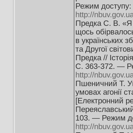
Режим доступу:
http://nbuv.gov
Предка С. В. «Я
щось обірвалось
в українських 
та Другої світов
Предка // Історі
С. 363-372. — Р
http://nbuv.gov.
Пшеничний Т. Ук
умовах агонії ст
[Електронний ре
Переяславський 
103. — Режим д
http://nbuv.gov.