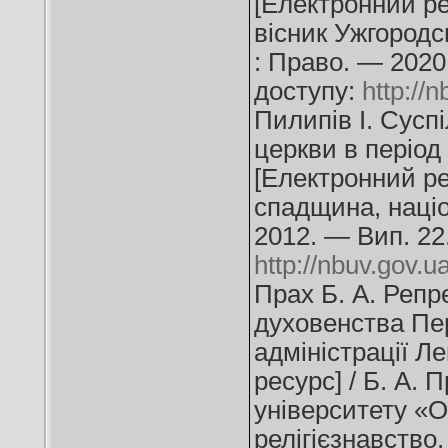
[Електронний ре
вісник Ужгородс
: Право. — 2020
доступу:
http:/
Пилипів І. Сусп
церкви в період 
[Електронний рес
спадщина, націо
2012. — Вип. 22
http://nbuv.gov
Прах Б. А. Репр
духовенства Пер
адміністрації Л
ресурс] / Б. А. 
університету «О
релігієзнавство