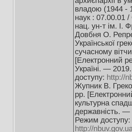
архиєпархії в у
владою (1944 - 19
наук : 07.00.01 
нац. ун-т ім. І.
Довбня О. Репре
Української гре
сучасному вітчи
[Електронний рес
Україні. — 2019
доступу:
http://
Жупник В. Греко
рр. [Електронний
культурна спадщ
державність. — 
Режим доступу:
http://nbuv.gov