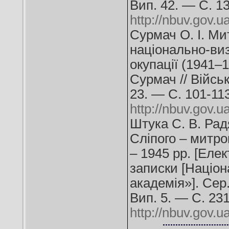
Вип. 42. — С. 1
http://nbuv.gov
Сурмач О. І. Ми
національно-виз
окупації (1941–1
Сурмач // Війсь
23. — С. 101-11
http://nbuv.gov
Штука С. В. Рад
Сліпого – митро
– 1945 рр. [Елек
записки [Націон
академія»]. Сер.
Вип. 5. — С. 23
http://nbuv.gov