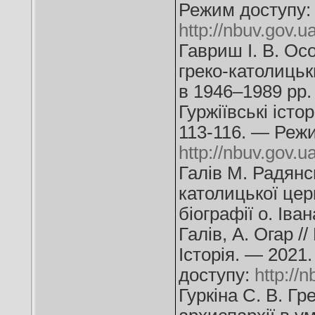
Режим доступу:
http://nbuv.gov
Гавриш І. В. Ос
греко-католицьк
в 1946–1989 рр. 
Гуржіївські іст
113-116. — Режи
http://nbuv.gov.
Галів М. Радянс
католицької цер
біографії о. Іва
Галів, А. Огар /
Історія. — 2021
доступу:
http://
Гуркіна С. В. Г