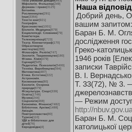
Поза умовами довідки
[463]
Міфологія. Фольклор
[249]
Наша відповід
Держава і право
[3125]
Ботаніка.
Добрий день, Ол
Рослинництво
[291]
Інше
[3364]
Тексти книг
[921]
вашим запитом
Географія.
Краєзнавство
[1001]
Біологія. Медицина
[679]
Баран Б. М. Огл
Енциклопедії. Словники
[79]
Комп'ютери.
дослідження гос
Телекомунікації
[723]
Театр. Кінематограф
[170]
Образотворче
Греко-католицьк
мистецтво
[288]
Філософія. Релігія
[747]
Зоологія. Тваринництво
[180]
1946 років [Елек
Фізика. Хімія
[479]
Сценарії
[545]
записки Таврійс
Педагогіка. Психологія
[5400]
Техніка. Виробництво
[594]
Математика
[487]
В. І. Вернадсько
Етика. Естетика
[222]
Астрономія.
Космонавтика
[80]
Т. 33(72), № 3. 
Екологія. Охорона
природи
[679]
джерелознавство
Фізкультура. Спорт
[339]
Освіта
[1746]
Музика
[244]
— Режим доступ
Соціологія
[468]
Економіка. Фінанси
[7482]
http://nbuv.gov
Бібліотеки. Архіви
[1488]
Авіація.
Повітроплавство
[80]
Баран Б. М. Соц
Туризм
[110]
УДК в бібліотеках для
дітей
[76]
католицької цер
Євродовідка
[4]