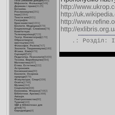
Поза умовами довідки
[463]
Міфологія. Фольклор
[249]
http://www.ukrop.
Держава і право
[3125]
Ботаніка.
Рослинництво
[291]
http://uk.wikiped
Інше
[3364]
Тексти книг
[921]
http://www.refine.
Географія.
Краєзнавство
[1001]
Біологія. Медицина
[679]
http://exlibris.org.
Енциклопедії. Словники
[79]
Комп'ютери.
Телекомунікації
[723]
Театр. Кінематограф
[170]
.: Розділ:
І
Образотворче
мистецтво
[288]
Філософія. Релігія
[747]
Зоологія. Тваринництво
[180]
Фізика. Хімія
[479]
Сценарії
[545]
Педагогіка. Психологія
[5400]
Техніка. Виробництво
[594]
Математика
[487]
Етика. Естетика
[222]
Астрономія.
Космонавтика
[80]
Екологія. Охорона
природи
[679]
Фізкультура. Спорт
[339]
Освіта
[1746]
Музика
[244]
Соціологія
[468]
Економіка. Фінанси
[7482]
Бібліотеки. Архіви
[1488]
Авіація.
Повітроплавство
[80]
Туризм
[110]
УДК в бібліотеках для
дітей
[76]
Євродовідка
[4]