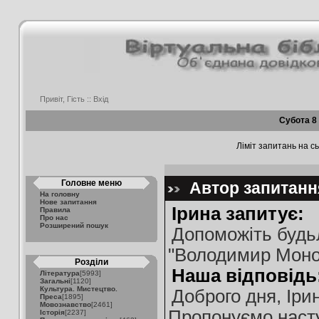
Привіт, Гість ::
Вхід
Субота 8
Ліміт запитань на сь
Головне меню
Автор запитання
На головну
Нове запитання
Ірина запитує:
Правила
Про нас
Розширений пошук
Допоможіть будь
"Володимир Моно
Розділи
Наша відповідь
Література
[5993]
Загальні
[1120]
Культура. Мистецтво.
Доброго дня, Іри
Преса
[1895]
Мовознавство
[2461]
Пропонуємо насту
Історія
[2237]