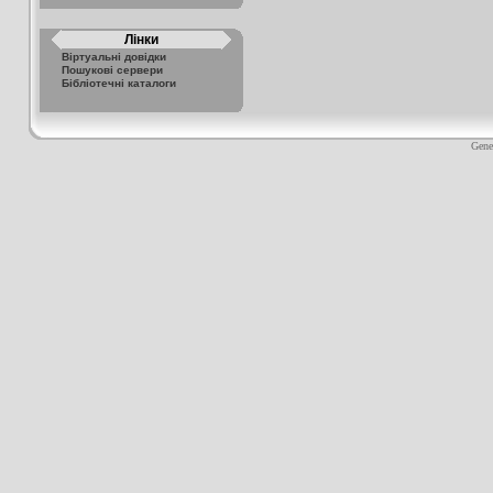
Лінки
Віртуальні довідки
Пошукові сервери
Бібліотечні каталоги
Gene