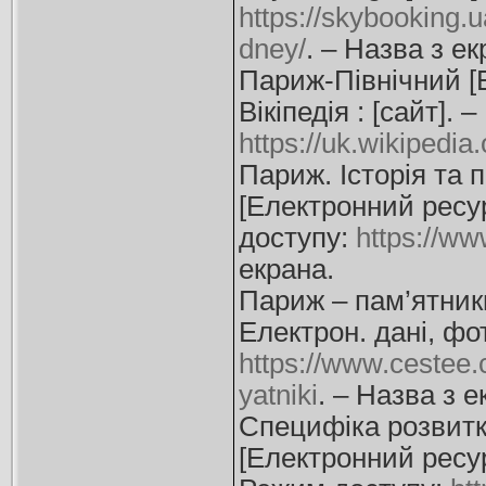
https://skybooking
dney/
. – Назва з ек
Париж-Північний [Е
Вікіпедія : [сайт].
https://uk.wikipedia.
Париж. Історія та 
[Електронний ресурс
доступу:
https://w
екрана.
Париж – пам’ятники 
Електрон. дані, фо
https://www.cestee.
yatniki
. – Назва з е
Специфіка розвитк
[Електронний ресурс