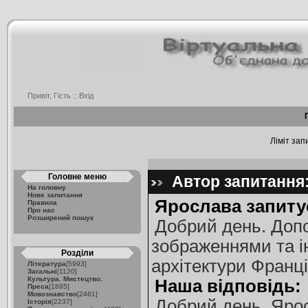
Привіт, Гість ::
Вхід
Ліміт зап
Головне меню
Автор запитання:
На головну
Нове запитання
Ярослава запиту
Правила
Про нас
Розширений пошук
Добрий день. Допо
зображеннями та і
Розділи
архітектури Франції
Література
[5993]
Загальні
[1120]
Культура. Мистецтво.
Наша відповідь:
Преса
[1895]
Мовознавство
[2461]
Добрий день, Ярос
Історія
[2237]