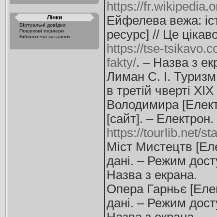
https://fr.wikipedi
Ейфелева вежа: іст
Лінки
Віртуальні довідки
ресурс] // Це цікав
Пошукові сервери
Бібліотечні каталоги
https://tse-tsikavo.
fakty/
. – Назва з ек
Лиман С. І. Туризм
в третій чверті XIX
Володимира [Електр
[сайт]. – Електрон.
https://tourlib.net/s
Міст Мистецтв [Елек
дані. – Режим дос
Назва з екрана.
Опера Гарньє [Елект
дані. – Режим дос