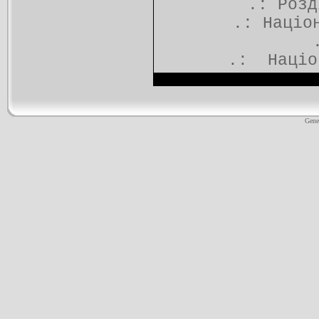
.: Роз
.:
Націо
.:
Націо
Gene