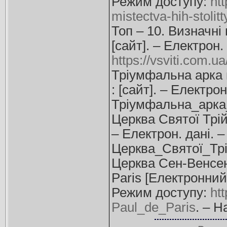
Режим доступу:
ht
mistectva-hih-stolit
Топ – 10. Визначні
[сайт]. – Електрон.
https://vsviti.com.u
Тріумфальна арка н
: [сайт]. – Електро
Тріумфальна_арка_
Церква Святої Трійц
– Електрон. дані. 
Церква_Святої_Трі
Церква Сен-Венсент
Paris [Електронний 
Режим доступу:
htt
Paul_de_Paris
. – Н