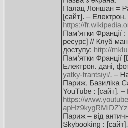
Назва з екрана.
Палац Лоншан = Pal
[сайт]. – Електрон.
https://fr.wikipedia
Пам’ятки Франції :
ресурс] // Клуб ман
доступу:
http://mk
Пам’ятки Франції [Е
Електрон. дані, фо
yatky-frantsiyi/
. – Н
Париж. Базиліка Са
YouTube : [сайт]. –
https://www.youtu
apHz9kygRMiDZYz
Париж – від античн
Skybooking : [сайт]