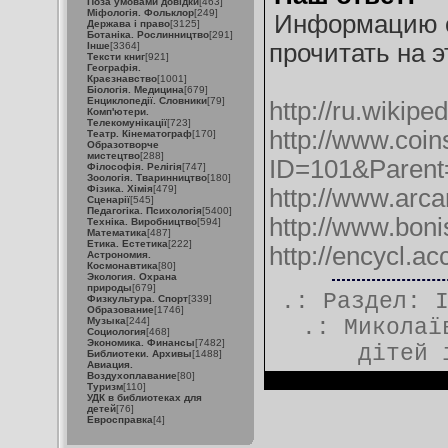
Поза умовами довідки
[463]
Міфологія. Фольклор
[249]
Информацию о
Держава і право
[3125]
Ботаніка. Рослинництво
[291]
прочитать на э
Інше
[3364]
Тексти книг
[921]
Географія.
Краєзнавство
[1001]
Біологія. Медицина
[679]
Енциклопедії. Словники
[79]
http://ru.wikip
Комп'ютери.
Телекомунікації
[723]
http://www.coins
Театр. Кінематограф
[170]
Образотворче
мистецтво
[288]
ID=101&Parent
Філософія. Релігія
[747]
Зоологія. Тваринництво
[180]
Фізика. Хімія
[479]
http://www.arca
Сценарії
[545]
Педагогіка. Психологія
[5400]
http://www.bon
Техніка. Виробництво
[594]
Математика
[487]
Етика. Естетика
[222]
http://encycl.a
Астрономия.
Космонавтика
[80]
Экология. Охрана
природы
[679]
.: Раздел:
Физкультура. Спорт
[339]
Образование
[1746]
Музыка
[244]
.:
Миколаї
Социология
[468]
Экономика. Финансы
[7482]
дітей 
Библиотеки. Архивы
[1488]
Авиация.
Воздухоплавание
[80]
Туризм
[110]
УДК в библиотеках для
детей
[76]
Евросправка
[4]