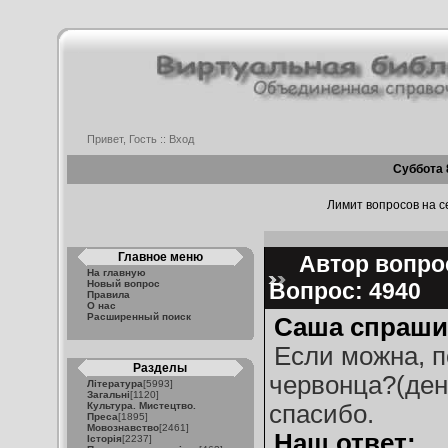
Привет, Гость ::
Вход
Суббота 
Лимит вопросов на се
Главное меню
Автор вопрос
На главную
Новый вопрос
Вопрос: 4940
Правила
О нас
Расширенный поиск
Саша спраши
Если можна, п
Разделы
червонца?(де
Література
[5993]
Загальні
[1120]
Культура. Мистецтво.
спасибо.
Преса
[1895]
Мовознавство
[2461]
Наш ответ:
Історія
[2237]