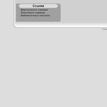
Ссылки
Виртуальные справки
Поисковые сервера
Библиотечные каталоги
Gene