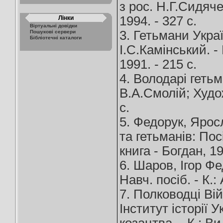
з рос. Н.Г.Сидяче
1994. - 327 с.
Лінки
Віртуальні довідки
3. Гетьмани Україн
Пошукові сервери
Бібліотечні каталоги
І.С.Камінський. - 
1991. - 215 с.
4. Володарі гетьм
В.А.Смолій; Худож
с.
5. Федорук, Яросл
та гетьманів: Пос
книга - Богдан, 19
6. Шаров, Ігор Ф
Навч. посіб. - К.:
7. Полководці Війс
Інститут історії 