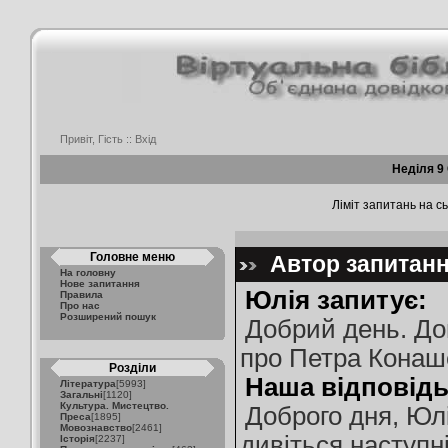
Привіт, Гість ::
Вхід
Неділя 9
Ліміт запитань на сь
Головне меню
Автор запитання
На головну
Нове запитання
Юлія запитує:
Правила
Про нас
Розширений пошук
Добрий день. Доп
про Петра Конаш
Розділи
Наша відповідь
Література
[5993]
Загальні
[1120]
Культура. Мистецтво.
Доброго дня, Юлі
Преса
[1895]
Мовознавство
[2461]
дивіться наступні
Історія
[2237]