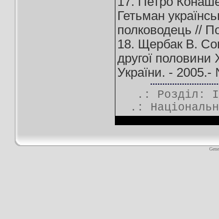
17. Петро Конаше
Гетьман українськ
полководець // По
18. Щербак В. Со
другої половини X
України. - 2005.- 
.: Розділ:
І
.:
Національн
Gene