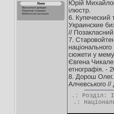
Юрій Михайлови
Лінки
Віртуальні довідки
ілюстр.
Пошукові сервери
Бібліотечні каталоги
6. Купеческий 
Украинские б
// Позакласний 
7. Старовойтен
національного 
сюжети у мему
Євгена Чикален
етнографія. - 20
8. Дорош Олег.
Алчевського // 
.: Розділ:
.:
Націонал