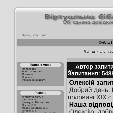
Привіт, Гість ::
Вхід
Субота 8
Ліміт запитань на сь
Головне меню
Автор запитан
На головну
Нове запитання
Запитання: 54
Правила
Про нас
Розширений пошук
Олексій запи
Добрий день. 
Розділи
половині ХІХ с
Література
[5993]
Загальні
[1120]
Культура. Мистецтво.
Наша відпові
Преса
[1895]
Мовознавство
[2461]
Олексію, добр
Історія
[2237]