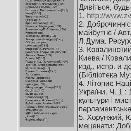
Поза умовами довідки
[463]
Міфологія. Фольклор
[249]
Дивіться, будь
Держава і право
[3125]
Ботаніка. Рослинництво
[291]
1.
http://www.z
Інше
[3364]
Тексти книг
[921]
Географія.
2. Доброчинніс
Краєзнавство
[1001]
Біологія. Медицина
[679]
Енциклопедії. Словники
[79]
майбутнє / Авт
Комп'ютери.
Телекомунікації
[723]
Л.Дума. Ресурсн
Театр. Кінематограф
[170]
Образотворче
мистецтво
[288]
3. Ковалински
Філософія. Релігія
[747]
Зоологія. Тваринництво
[180]
Фізика. Хімія
[479]
Киева / Ковали
Сценарії
[545]
Педагогіка. Психологія
[5400]
изд., испр. и до
Техніка. Виробництво
[594]
Математика
[487]
Етика. Естетика
[222]
(Бібліотека Муз
Астрономія.
Космонавтика
[80]
Екологія. Охорона
4. Літопис Нац
природи
[679]
Фізкультура. Спорт
[339]
України. Ч. 1 :
Освіта
[1746]
Музика
[244]
Соціологія
[468]
культури і мис
Економіка. Фінанси
[7482]
Бібліотеки. Архіви
[1488]
парламентська б
Авіація. Повітроплавство
[80]
Туризм
[110]
УДК в бібліотеках для
5. Хорунжий, 
дітей
[76]
Євродовідка
[4]
меценати: Добр