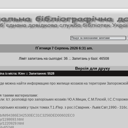
П`ятниця 7 Серпень 2026 6:31 am.
Ліміт запитань на сьогодні: 36 .:. Запитань у базі: 46508
Версія для друку
na із міста: Kiev :: Запитання: 5528
где можна найти информацию про жилище козаков на територии Запорожской Се
я такими материалами:
и: Іст. розповіді про запорізьких козаків / Ю.А.Мицик, С.М.Плохій, І.С.Сторож
різьких козаків:у трьох томах.Т.1./Пер. з рос.І.Сварник.- Львів:Світ,1990.- 316с.
.ru/db/M/94386E342530EC31C3256DED00602EC0
tory/1198693.html
tory/1220929.html
?id=65248