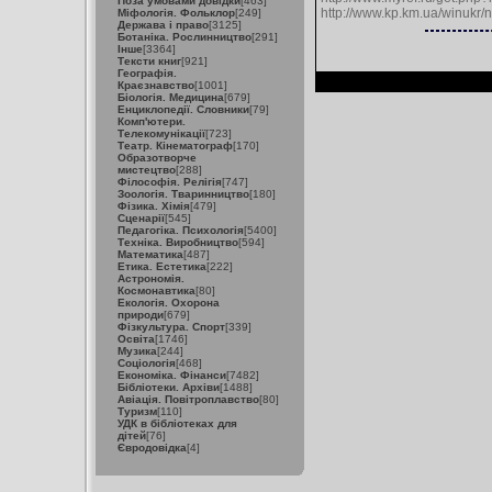
Поза умовами довідки
[463]
http://www.kp.km.ua/winukr/
Міфологія. Фольклор
[249]
Держава і право
[3125]
Ботаніка. Рослинництво
[291]
Інше
[3364]
Тексти книг
[921]
Географія.
Краєзнавство
[1001]
Біологія. Медицина
[679]
Енциклопедії. Словники
[79]
Комп'ютери.
Телекомунікації
[723]
Театр. Кінематограф
[170]
Образотворче
мистецтво
[288]
Філософія. Релігія
[747]
Зоологія. Тваринництво
[180]
Фізика. Хімія
[479]
Сценарії
[545]
Педагогіка. Психологія
[5400]
Техніка. Виробництво
[594]
Математика
[487]
Етика. Естетика
[222]
Астрономія.
Космонавтика
[80]
Екологія. Охорона
природи
[679]
Фізкультура. Спорт
[339]
Освіта
[1746]
Музика
[244]
Соціологія
[468]
Економіка. Фінанси
[7482]
Бібліотеки. Архіви
[1488]
Авіація. Повітроплавство
[80]
Туризм
[110]
УДК в бібліотеках для
дітей
[76]
Євродовідка
[4]