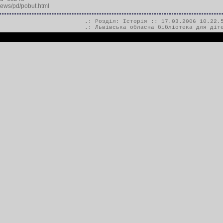
news/pd/pobut.html
.: Розділ:
Історія
:: 17.03.2006 10.22.
.:
Львівська обласна бібліотека для діт