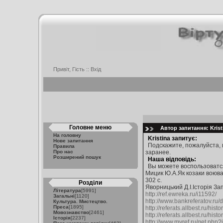
Привіт, Гість ::
Вхід
Головне меню
Автор запитання: Kristi
На головну
Kristina запитує:
Нове запитання
Подскажите, пожалуйста, 
Правила
Про нас
заранее.
Розширений пошук
Наша відповідь:
Вы можете воспользоватс
Мицик Ю.А.Як козаки воювал
302 с.
Розділи
Яворницький Д.І.Історія Запо
Література
[5991]
http://ref.ewreka.ru/i11592/
Загальні
[1120]
http://www.bankreferatov
Культура. Мистецтво.
Преса
[1895]
http://referats.allbest.ru/his
Мовознавство
[2461]
http://referats.allbest.ru/his
Історія
[2237]
http://www.myref.ru/get.php