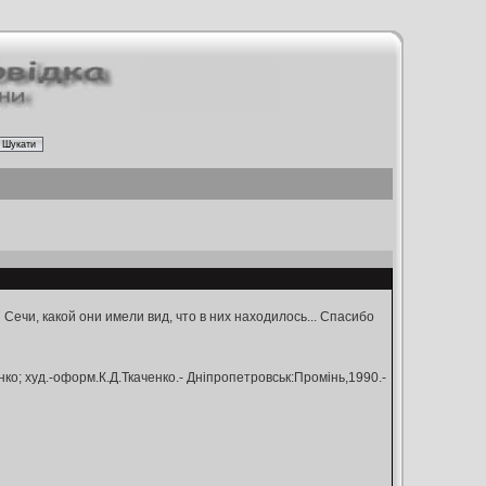
чи, какой они имели вид, что в них находилось... Спасибо
енко; худ.-оформ.К.Д.Ткаченко.- Дніпропетровськ:Промінь,1990.-