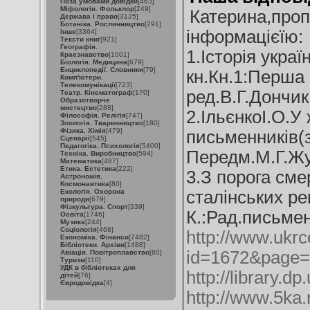
Поза умовами довідки
[463]
Міфологія. Фольклор
[249]
Катерина,про
Держава і право
[3125]
Ботаніка. Рослинництво
[291]
інформацієїю:
Інше
[3364]
Тексти книг
[921]
Географія.
1.Історія украї
Краєзнавство
[1001]
Біологія. Медицина
[679]
Енциклопедії. Словники
[79]
кн.Кн.1:Перша
Комп'ютери.
Телекомунікації
[723]
ред.В.Г.Дончик
Театр. Кінематограф
[170]
Образотворче
мистецтво
[288]
2.ІльєнкоІ.О.У
Філософія. Релігія
[747]
Зоологія. Тваринництво
[180]
Фізика. Хімія
[479]
письменників(
Сценарії
[545]
Педагогіка. Психологія
[5400]
Передм.М.Г.Жул
Техніка. Виробництво
[594]
Математика
[487]
Етика. Естетика
[222]
3.З порога см
Астрономія.
Космонавтика
[80]
Екологія. Охорона
сталінських ре
природи
[679]
Фізкультура. Спорт
[339]
К.:Рад.письмен
Освіта
[1746]
Музика
[244]
Соціологія
[468]
http://www.ukrc
Економіка. Фінанси
[7482]
Бібліотеки. Архіви
[1488]
id=1672&page=
Авіація. Повітроплавство
[80]
Туризм
[110]
УДК в бібліотеках для
http://library.
дітей
[76]
Євродовідка
[4]
http://www.5ka.