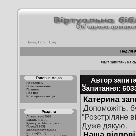
Привіт, Гість ::
Вхід
Неділя 9
Ліміт запитань на сь
Головне меню
Автор запита
На головну
Нове запитання
Запитання: 60
Правила
Про нас
Розширений пошук
Катерина зап
Допоможіть, б
Розділи
"Розстріляне в
Література
[5993]
Загальні
[1120]
Культура. Мистецтво.
Дуже дякую.
Преса
[1895]
Мовознавство
[2461]
Наша відпові
Історія
[2237]