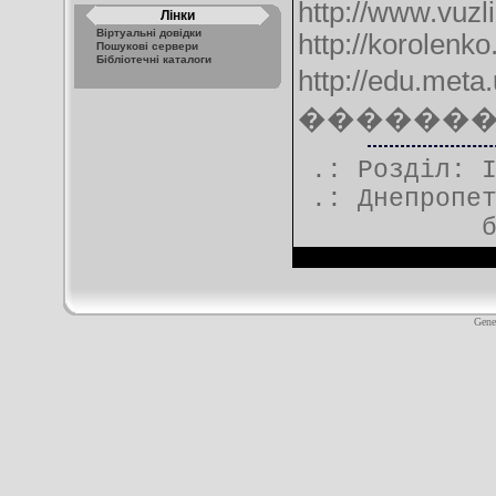
http://www.vuzli
Лінки
Віртуальні довідки
http://korolenk
Пошукові сервери
Бібліотечні каталоги
http://edu.
�������&d
.: Розділ:
.:
Днепропе
Gene