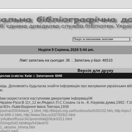
Неділя 9 Серпень 2026 5:44 am.
Ліміт запитань на сьогодні: 36 .:. Запитань у базі: 46510
Версія для друку
слав із міста: Київ :: Запитання: 6040
відь. Допоможіть будьласка знайти інформацію про жалування українських вій
ю.
Вам скористатися наступними джерелами інформаціїЖ
країни-Руси:В 11т.,12 кн./Редкол.:П.С.Сохань та ін..-К.:Наукова думка,1992.-Т.1
ька:В3ч.-Львів:Видання Івана Тиктора,1936
/journal/2004/dash_1.html
,
http://litopys.org.ua/hrushrus/iurt100102.htm
,
http://upu
eid-699-1.html
,
http://www.5ka.ru/33/7628/1.html
ry/Author/Russ/JA/JavornitskijDI/izk3/311.html
ru/VGV/vgv543.htm#vgv543text70
r/1_ukraine_hrivna.htm
arhiv01.html