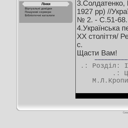
3.Солдатенко,
Лінки
Віртуальні довідки
1927 рр) //Укра
Пошукові сервери
Бібліотечні каталоги
№ 2. - С.51-68.
4.Українська пе
XX століття/ Ре
с.
Щасти Вам!
.: Розділ:
.:
М.Л.Кроп
Gene