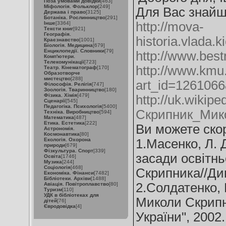
Поза умовами довідки
[463]
Міфологія. Фольклор
[249]
Для Вас знайш
Держава і право
[3125]
Ботаніка. Рослинництво
[291]
http://mova-
Інше
[3364]
Тексти книг
[921]
Географія.
historia.vlada.
Краєзнавство
[1001]
Біологія. Медицина
[679]
Енциклопедії. Словники
[79]
http://www.best
Комп'ютери.
Телекомунікації
[723]
http://www.kmu.
Театр. Кінематограф
[170]
Образотворче
мистецтво
[288]
art_id=126106
Філософія. Релігія
[747]
Зоологія. Тваринництво
[180]
Фізика. Хімія
[479]
http://uk.wikiped
Сценарії
[545]
Педагогіка. Психологія
[5400]
Скрипник_Мик
Техніка. Виробництво
[594]
Математика
[487]
Етика. Естетика
[222]
Ви можете ско
Астрономія.
Космонавтика
[80]
Екологія. Охорона
1.Масенко, Л. Д
природи
[679]
Фізкультура. Спорт
[339]
засади освітнь
Освіта
[1746]
Музика
[244]
Соціологія
[468]
Скрипника//Диво
Економіка. Фінанси
[7482]
Бібліотеки. Архіви
[1488]
2.Солдатенко, 
Авіація. Повітроплавство
[80]
Туризм
[110]
УДК в бібліотеках для
Миколи Скрипни
дітей
[76]
Євродовідка
[4]
України", 2002. 