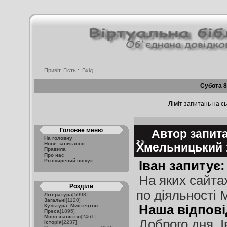
Привіт, Гість ::
Вхід
Субота 8
Ліміт запитань на сь
Головне меню
Автор запита
На головну
Нове запитання
Хмельницький :
Правила
Про нас
Розширений пошук
Іван запитує:
На яких сайта
Розділи
по діяльності 
Література
[5993]
Загальні
[1120]
Культура. Мистецтво.
Наша відпові
Преса
[1895]
Мовознавство
[2461]
Доброго дня, І
Історія
[2237]