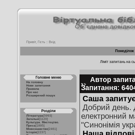
Привіт, Гість ::
Вхід
Понеділок 
Ліміт запитань на сь
Головне меню
Автор запита
На головну
Нове запитання
Запитання: 64
Правила
Про нас
Розширений пошук
Саша запитує
Добрий день. 
Розділи
електронний ма
Література
[5993]
Загальні
[1120]
Культура. Мистецтво.
"Синонімія укр
Преса
[1895]
Мовознавство
[2461]
Наша відпові
Історія
[2237]