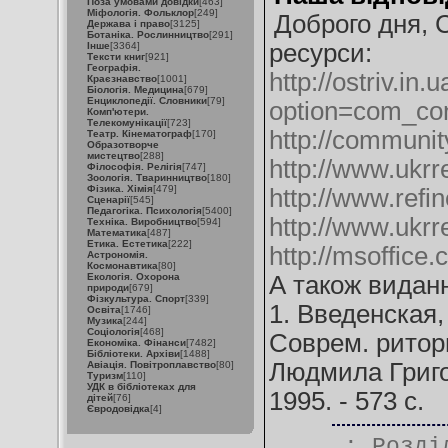
Поза умовами довідки
[463]
Міфологія. Фольклор
[249]
Доброго дня, 
Держава і право
[3125]
Ботаніка. Рослинництво
[291]
ресурси:
Інше
[3364]
Тексти книг
[921]
Географія.
http://ostriv.in.
Краєзнавство
[1001]
Біологія. Медицина
[679]
Енциклопедії. Словники
[79]
option=com_co
Комп'ютери.
Телекомунікації
[723]
http://communi
Театр. Кінематограф
[170]
Образотворче
мистецтво
[288]
http://www.ukrr
Філософія. Релігія
[747]
Зоологія. Тваринництво
[180]
Фізика. Хімія
[479]
http://www.refi
Сценарії
[545]
Педагогіка. Психологія
[5400]
http://www.ukrr
Техніка. Виробництво
[594]
Математика
[487]
Етика. Естетика
[222]
http://msoffic
Астрономія.
Космонавтика
[80]
Екологія. Охорона
А також видан
природи
[679]
Фізкультура. Спорт
[339]
1. Введенская,
Освіта
[1746]
Музика
[244]
Соціологія
[468]
Соврем. ритори
Економіка. Фінанси
[7482]
Бібліотеки. Архіви
[1488]
Людмила Григо
Авіація. Повітроплавство
[80]
Туризм
[110]
УДК в бібліотеках для
1995. - 573 с.
дітей
[76]
Євродовідка
[4]
.: Розд