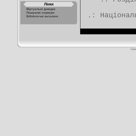
Лінки
Віртуальні довідки
Пошукові сервери
.:
Націонал
Бібліотечні каталоги
Gene