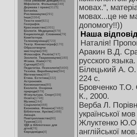
Поза умовами довідки
[463]
Міфологія. Фольклор
[249]
мовах.", матеріа
Держава і право
[3125]
Ботаніка.
мовах...це не м
Рослинництво
[291]
Інше
[3364]
Тексти книг
[921]
допомогу!!))
Географія.
Краєзнавство
[1001]
Біологія. Медицина
[679]
Наша відповід
Енциклопедії. Словники
[79]
Комп'ютери.
Наталія! Пропо
Телекомунікації
[723]
Театр. Кінематограф
[170]
Образотворче
Аракин В.Д. Ср
мистецтво
[288]
Філософія. Релігія
[747]
Зоологія. Тваринництво
[180]
русского языка. 
Фізика. Хімія
[479]
Сценарії
[545]
Білецький А. О.
Педагогіка. Психологія
[5400]
Техніка. Виробництво
[594]
Математика
[487]
224 с.
Етика. Естетика
[222]
Астрономія.
Космонавтика
[80]
Бровченко Т.О. 
Екологія. Охорона
природи
[679]
К., 2000.
Фізкультура. Спорт
[339]
Освіта
[1746]
Музика
[244]
Верба Л. Порівн
Соціологія
[468]
Економіка. Фінанси
[7482]
української мов
Бібліотеки. Архіви
[1488]
Авіація.
Повітроплавство
[80]
Жлуктенко Ю.О.
Туризм
[110]
УДК в бібліотеках для
дітей
[76]
англійської мов. 
Євродовідка
[4]