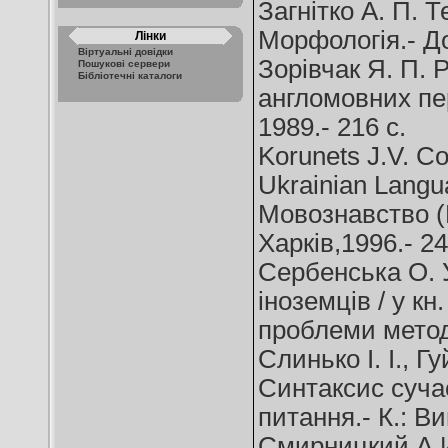
Загнітко А. П. 
Морфологія.- До
Лінки
Віртуальні довідки
Зорівчак Я. П. 
Пошукові сервери
Бібліотечні каталоги
англомовних пер
1989.- 216 с.
Korunets J.V. Co
Ukrainian Langua
Мовознавство (М
Харків,1996.- 24
Сербенська О. У
іноземців / у кн
проблеми методи
Слинько І. І., 
Синтаксис сучас
питання.- К.: В
Смирницкий А.И