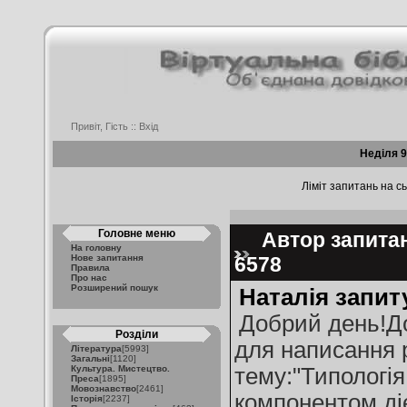
Привіт, Гість ::
Вхід
Неділя 9
Ліміт запитань на сь
Головне меню
Автор запитанн
На головну
Нове запитання
6578
Правила
Про нас
Розширений пошук
Наталія запит
Добрий день!До
Розділи
для написання 
Література
[5993]
Загальні
[1120]
Культура. Мистецтво.
тему:"Типологі
Преса
[1895]
Мовознавство
[2461]
компонентом діє
Історія
[2237]