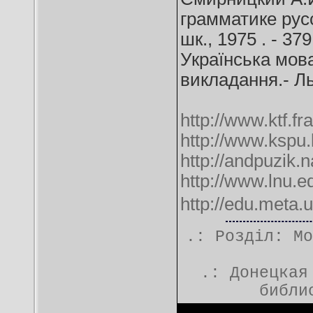
грамматике русс
шк., 1975 . - 379
Українська мов
викладання.- Льв
http://www.ktf.fr
http://www.kspu
http://andpuzik.
http://www.lnu.e
http://edu.m
.: Розділ:
Мо
.:
Донецкая
библи