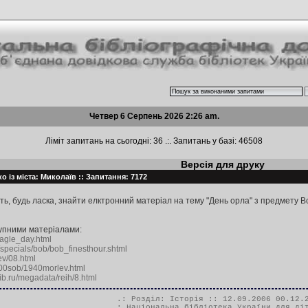
Четвер 6 Серпень 2026 2:26 am.
Ліміт запитань на сьогодні: 36 .:. Запитань у базі: 46508
Версія для друку
о із міста: Миколаїв :: Запитання: 7172
ь, будь ласка, знайти елктронний матеріал на тему "День орла" з предмету Вс
упними матеріалами:
eagle_day.html
/specials/bob/bob_finesthour.shtml
aev/08.html
900sob/1940morlev.html
ib.ru/megadata/reih/8.html
.: Розділ:
Історія
:: 12.09.2006 00.12.
.:
Національна бібліотека України для ді