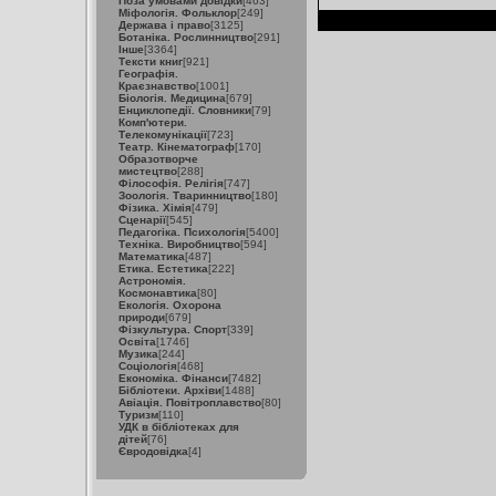
Поза умовами довідки
[463]
Міфологія. Фольклор
[249]
Держава і право
[3125]
Ботаніка. Рослинництво
[291]
Інше
[3364]
Тексти книг
[921]
Географія.
Краєзнавство
[1001]
Біологія. Медицина
[679]
Енциклопедії. Словники
[79]
Комп'ютери.
Телекомунікації
[723]
Театр. Кінематограф
[170]
Образотворче
мистецтво
[288]
Філософія. Релігія
[747]
Зоологія. Тваринництво
[180]
Фізика. Хімія
[479]
Сценарії
[545]
Педагогіка. Психологія
[5400]
Техніка. Виробництво
[594]
Математика
[487]
Етика. Естетика
[222]
Астрономія.
Космонавтика
[80]
Екологія. Охорона
природи
[679]
Фізкультура. Спорт
[339]
Освіта
[1746]
Музика
[244]
Соціологія
[468]
Економіка. Фінанси
[7482]
Бібліотеки. Архіви
[1488]
Авіація. Повітроплавство
[80]
Туризм
[110]
УДК в бібліотеках для
дітей
[76]
Євродовідка
[4]