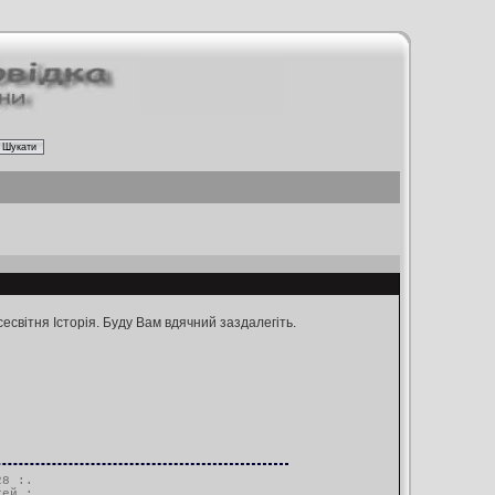
есвітня Історія. Буду Вам вдячний заздалегіть.
28 :.
тей
:.