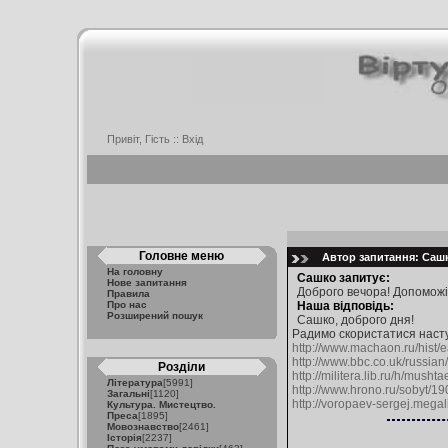
Привіт, Гість ::
Вхід
Головне меню
Автор запитання: Сашк
На головну
Сашко запитує:
Нове запитання
Доброго вечора! Допоможіт
Правила
Про нас
Наша відповідь:
Розширений пошук
Сашко, доброго дня!
Радимо скористатися наст
http://www.machaon.ru/hist/
http://www.bbc.co.uk/russian
Розділи
http://militera.lib.ru/h/musht
Література
[5991]
http://www.hrono.ru/sobyt/1
Загальні
[1120]
http://voropaev-sergej.megal
Культура. Мистецтво.
Преса
[1895]
Мовознавство
[2461]
Історія
[2237]