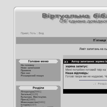
Привіт, Гість ::
Вхід
П`ятниця 
Ліміт запитань на сь
Головне меню
Автор запитання: зоряна із
На головну
зоряна запитує:
Нове запитання
Мені потрібен готовий твір на 
Правила
Наша відповідь:
Про нас
Розширений пошук
Готові твори ми не надаємо. Ч
.: Розд
Розділи
Література
[5991]
Загальні
[1120]
Культура. Мистецтво.
Преса
[1895]
Мовознавство
[2461]
Історія
[2237]