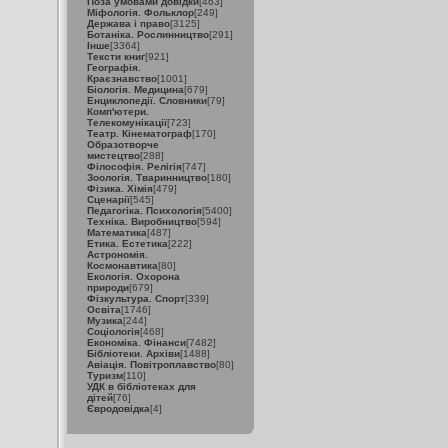
Поза умовами довідки
[463]
Міфологія. Фольклор
[249]
Держава і право
[3125]
Ботаніка. Рослинництво
[291]
Інше
[3364]
Тексти книг
[921]
Географія.
Краєзнавство
[1001]
Біологія. Медицина
[679]
Енциклопедії. Словники
[79]
Комп'ютери.
Телекомунікації
[723]
Театр. Кінематограф
[170]
Образотворче
мистецтво
[288]
Філософія. Релігія
[747]
Зоологія. Тваринництво
[180]
Фізика. Хімія
[479]
Сценарії
[545]
Педагогіка. Психологія
[5400]
Техніка. Виробництво
[594]
Математика
[487]
Етика. Естетика
[222]
Астрономія.
Космонавтика
[80]
Екологія. Охорона
природи
[679]
Фізкультура. Спорт
[339]
Освіта
[1746]
Музика
[244]
Соціологія
[468]
Економіка. Фінанси
[7482]
Бібліотеки. Архіви
[1488]
Авіація. Повітроплавство
[80]
Туризм
[110]
УДК в бібліотеках для
дітей
[76]
Євродовідка
[4]