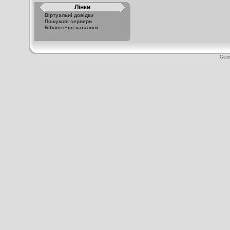
Лінки
Віртуальні довідки
Пошукові сервери
Бібліотечні каталоги
Gene