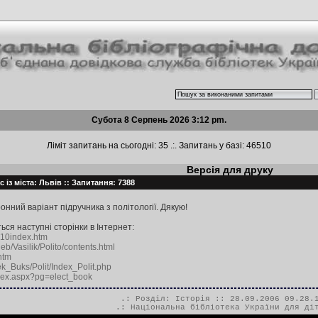
Субота 8 Серпень 2026 3:12 pm.
Ліміт запитань на сьогодні: 35 .:. Запитань у базі: 46510
Версія для друку
 із міста: Львів :: Запитання: 7388
нний варіант підручника з політології. Дякую!
ься наступні сторінки в Інтернет:
o_10index.htm
eb/Vasilik/Polito/contents.html
htm
ek_Buks/Polit/Index_Polit.php
ndex.aspx?pg=elect_book
.: Розділ:
Історія
:: 28.09.2006 09.28.
.:
Національна бібліотека України для ді