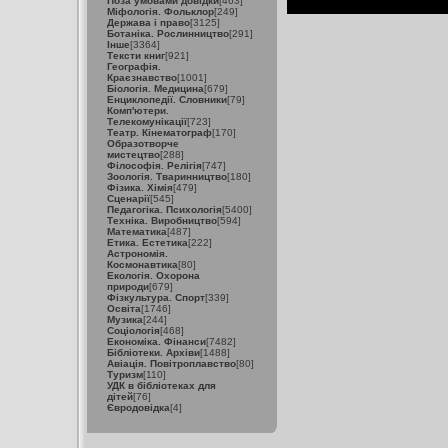
Поза умовами довідки
[463]
Міфологія. Фольклор
[249]
Держава і право
[3125]
Ботаніка. Рослинництво
[291]
Інше
[3364]
Тексти книг
[921]
Географія.
Краєзнавство
[1001]
Біологія. Медицина
[679]
Енциклопедії. Словники
[79]
Комп'ютери.
Телекомунікації
[723]
Театр. Кінематограф
[170]
Образотворче
мистецтво
[288]
Філософія. Релігія
[747]
Зоологія. Тваринництво
[180]
Фізика. Хімія
[479]
Сценарії
[545]
Педагогіка. Психологія
[5400]
Техніка. Виробництво
[594]
Математика
[487]
Етика. Естетика
[222]
Астрономія.
Космонавтика
[80]
Екологія. Охорона
природи
[679]
Фізкультура. Спорт
[339]
Освіта
[1746]
Музика
[244]
Соціологія
[468]
Економіка. Фінанси
[7482]
Бібліотеки. Архіви
[1488]
Авіація. Повітроплавство
[80]
Туризм
[110]
УДК в бібліотеках для
дітей
[76]
Євродовідка
[4]