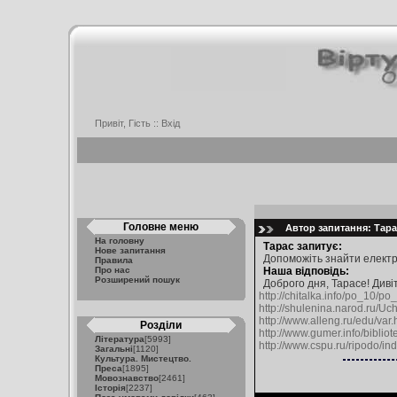
Привіт, Гість ::
Вхід
Головне меню
Автор запитання: Тарас
На головну
Тарас запитує:
Нове запитання
Допоможіть знайти електро
Правила
Про нас
Наша відповідь:
Розширений пошук
Доброго дня, Тарасе! Дивіт
http://chitalka.info/po_10/p
http://shulenina.narod.ru/Uch
http://www.alleng.ru/edu/var.
Розділи
http://www.gumer.info/bibliot
Література
[5993]
http://www.cspu.ru/ripodo/i
Загальні
[1120]
Культура. Мистецтво.
Преса
[1895]
Мовознавство
[2461]
Історія
[2237]