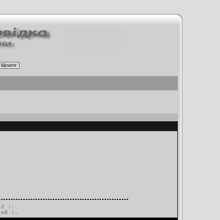
12 :.
тей
:.