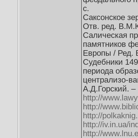
с.
Саксонское зер
Отв. ред. В.М.К
Салическая пра
памятников фе
Европы / Ред. В
Судебники 1497
периода образ
централизо-ван
А.Д.Горский. – 
http://www.lawy
http://www.bibl
http://polkakni
http://iv.in.ua
http://www.lnu.e