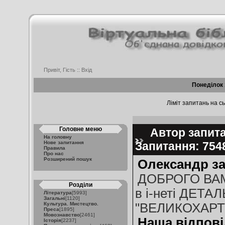
Привіт, Гість ::
Вхід
Понеділок 
Ліміт запитань на сь
Головне меню
Автор запита
На головну
Нове запитання
Запитання: 75
Правила
Про нас
Розширений пошук
Олександр за
ДОБРОГО ВАМ 
Розділи
в і-неті ДЕТ
Література
[5993]
Загальні
[1120]
Культура. Мистецтво.
"ВЕЛИКОХАРТ
Преса
[1895]
Мовознавство
[2461]
Наша відпові
Історія
[2237]