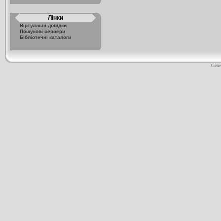
Лінки
Віртуальні довідки
Пошукові сервери
Бібліотечні каталоги
Gene