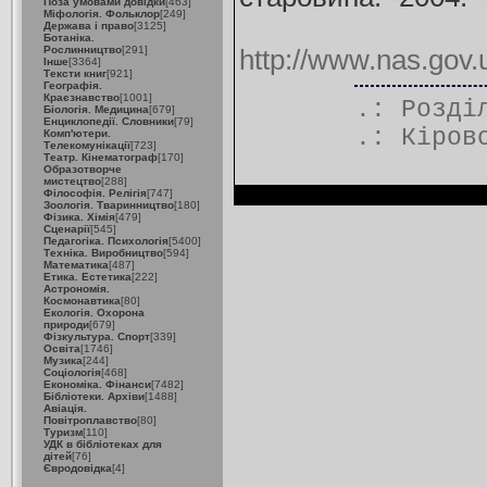
Поза умовами довідки
[463]
Міфологія. Фольклор
[249]
Держава і право
[3125]
Ботаніка.
Рослинництво
[291]
http://www.nas.gov
Інше
[3364]
Тексти книг
[921]
Географія.
Краєзнавство
[1001]
.: Розд
Біологія. Медицина
[679]
Енциклопедії. Словники
[79]
.:
Кіров
Комп'ютери.
Телекомунікації
[723]
Театр. Кінематограф
[170]
Образотворче
мистецтво
[288]
Філософія. Релігія
[747]
Зоологія. Тваринництво
[180]
Фізика. Хімія
[479]
Сценарії
[545]
Педагогіка. Психологія
[5400]
Техніка. Виробництво
[594]
Математика
[487]
Етика. Естетика
[222]
Астрономія.
Космонавтика
[80]
Екологія. Охорона
природи
[679]
Фізкультура. Спорт
[339]
Освіта
[1746]
Музика
[244]
Соціологія
[468]
Економіка. Фінанси
[7482]
Бібліотеки. Архіви
[1488]
Авіація.
Повітроплавство
[80]
Туризм
[110]
УДК в бібліотеках для
дітей
[76]
Євродовідка
[4]