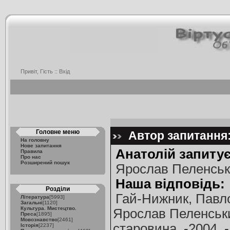
Привіт, Гість ::
Вхід
Головне меню
Автор запитання:
На головну
Нове запитання
Анатолій запитує
Правила
Про нас
Розширений пошук
Ярослав Пеленсь
Наша відповідь:
Розділи
Гай-Нижник, Павл
Література
[5993]
Загальні
[1120]
Культура. Мистецтво.
Ярослав Пеленськи
Преса
[1895]
Мовознавство
[2461]
старовина. -2004. -
Історія
[2237]