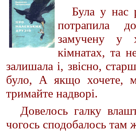
Була у нас 
потрапила д
замучену у 
кімнатах, та н
залишала і, звісно, старш
було, А якщо хочете, м
тримайте надворі.
Довелось галку влашт
чогось сподобалось там 