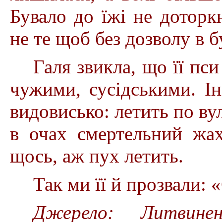
Бувало до їжі не доторкн
не те щоб без дозволу в б
Галя звикла, що її пси
чужими, сусідськими. І
видовисько: летить по вул
в очах смертельний жах
щось, аж пух летить.
Так ми її й прозвали: 
Джерело: Литвинен