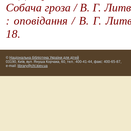
Собача гроза / В. Г. Литв
: оповідання / В. Г. Литв
18.
©
Національна бібліотека України для дітей
03190, Київ, вул. Януша Корчака, 60, тел.: 400-41-44, факс: 400-65-87,
e-mail:
library@chl.kiev.ua