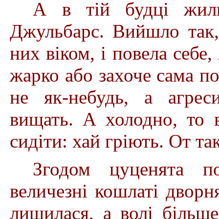
А в тій будці жил
Джульбарс. Вийшло так,
них віком, і повела себе
жарко або захоче сама по
не як-небудь, а агрес
вищать. А холодно, то в
сидіти: хай гріють. От так
Згодом цуценята п
величезні кошлаті дворн
лишилася, а волі більше 