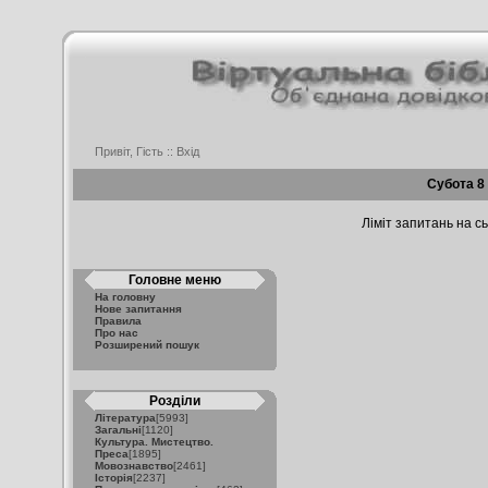
Привіт, Гість ::
Вхід
Субота 8
Ліміт запитань на сь
Головне меню
На головну
Нове запитання
Правила
Про нас
Розширений пошук
Розділи
Література
[5993]
Загальні
[1120]
Культура. Мистецтво.
Преса
[1895]
Мовознавство
[2461]
Історія
[2237]