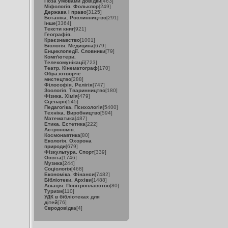
Поза умовами довідки
[463]
Міфологія. Фольклор
[249]
Держава і право
[3125]
Ботаніка. Рослинництво
[291]
Інше
[3364]
Тексти книг
[921]
Географія.
Краєзнавство
[1001]
Біологія. Медицина
[679]
Енциклопедії. Словники
[79]
Комп'ютери.
Телекомунікації
[723]
Театр. Кінематограф
[170]
Образотворче
мистецтво
[288]
Філософія. Релігія
[747]
Зоологія. Тваринництво
[180]
Фізика. Хімія
[479]
Сценарії
[545]
Педагогіка. Психологія
[5400]
Техніка. Виробництво
[594]
Математика
[487]
Етика. Естетика
[222]
Астрономія.
Космонавтика
[80]
Екологія. Охорона
природи
[679]
Фізкультура. Спорт
[339]
Освіта
[1746]
Музика
[244]
Соціологія
[468]
Економіка. Фінанси
[7482]
Бібліотеки. Архіви
[1488]
Авіація. Повітроплавство
[80]
Туризм
[110]
УДК в бібліотеках для
дітей
[76]
Євродовідка
[4]