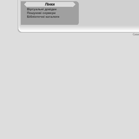
Лінки
Віртуальні довідки
Пошукові сервери
Бібліотечні каталоги
Gene