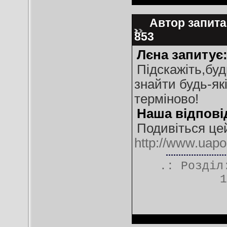
Автор запитан
853
Лєна запитує
Підскажіть,буд
знайти будь-які
терміново!
Наша відпові
Подивіться це
http://www.uapo
.: Розді
1