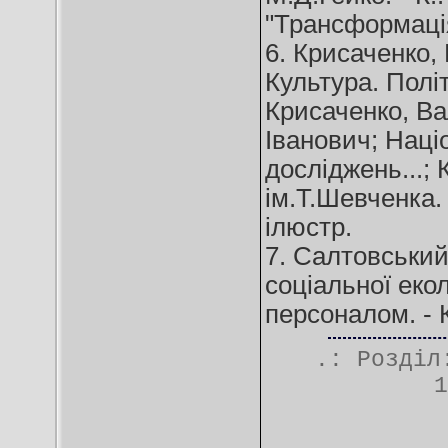
"Трансформація 
6. Крисаченко,
Культура. Політ
Крисаченко, В
Іванович; Наці
досліджень...;
ім.Т.Шевченка. -
ілюстр.
7. Салтовський
соціальної екол
персоналом. - К.
.: Розді
1