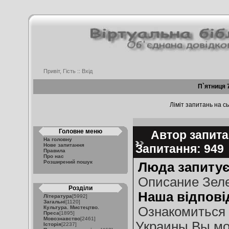
Привіт, Гість ::
Вхід
П`ятниця 
Ліміт запитань на сь
Головне меню
Автор запитан
На головну
Нове запитання
Запитання: 94
Правила
Про нас
Розширений пошук
Люда запитує
Описание Зеле
Розділи
Наша відпові
Література
[5992]
Загальні
[1120]
Культура. Мистецтво.
Ознакомиться 
Преса
[1895]
Мовознавство
[2461]
Украины Вы мо
Історія
[2237]