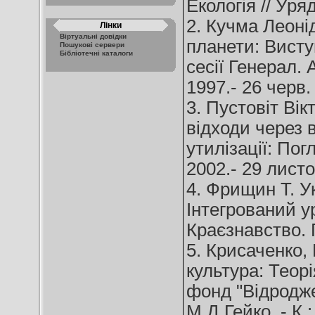
Екологія // Уряд
2. Кучма Леоні
Лінки
Віртуальні довідки
планети: Висту
Пошукові сервери
Бібліотечні каталоги
сесії Генерал. 
1997.- 26 черв. 
3. Пустовіт Вік
відходи через в
утилізації: Пог
2002.- 29 листо
4. Фрищин Т. У
Інтегрований ур
Краєзнавство. Г
5. Крисаченко,
культура: Теорі
фонд "Відродже
М.Д.Гейко. - К.: