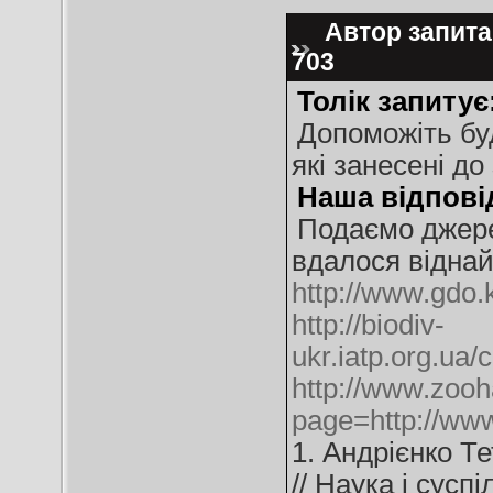
Автор запитан
703
Толік запитує
Допоможіть буд
які занесені до
Наша відпові
Подаємо джерел
вдалося віднай
http://www.gdo.
http://biodiv-
ukr.iatp.org.ua/
http://www.zooh
page=http://www
1. Андрієнко Т
// Наука і суспі