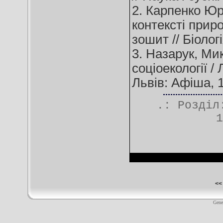
2. Карпенко Юрі
контексті прир
зошит // Біологі
3. Назарук, Ми
соціоекології /
Львів: Афіша, 19
.: Розді
1
<<
Gene