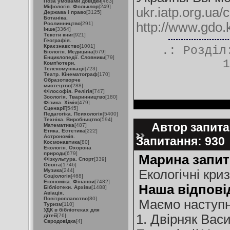
Поза умовами довідки
[463]
Міфологія. Фольклор
[249]
ukr.iatp.org.ua/
Держава і право
[3125]
Ботаніка.
http://www.gdo.
Рослинництво
[291]
Інше
[3364]
Тексти книг
[921]
Географія.
Краєзнавство
[1001]
.: Розді
Біологія. Медицина
[679]
Енциклопедії. Словники
[79]
1
Комп'ютери.
Телекомунікації
[723]
Театр. Кінематограф
[170]
Образотворче
мистецтво
[288]
Філософія. Релігія
[747]
Зоологія. Тваринництво
[180]
Фізика. Хімія
[479]
Сценарії
[545]
Педагогіка. Психологія
[5400]
Техніка. Виробництво
[594]
Автор запитан
Математика
[487]
Етика. Естетика
[222]
Астрономія.
Запитання: 93
Космонавтика
[80]
Екологія. Охорона
природи
[679]
Марина запит
Фізкультура. Спорт
[339]
Освіта
[1746]
Музика
[244]
Екологiчнi кри
Соціологія
[468]
Економіка. Фінанси
[7482]
Наша відпові
Бібліотеки. Архіви
[1488]
Авіація.
Повітроплавство
[80]
Маємо наступн
Туризм
[110]
УДК в бібліотеках для
1. Двірняк Вас
дітей
[76]
Євродовідка
[4]