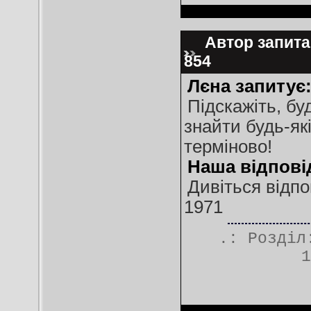
Автор запитан
854
Лєна запитує
Підскажіть, бу
знайти будь-які
терміново!
Наша відпові
Дивіться відпов
1971
.: Розді
1