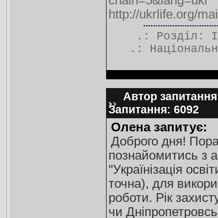
chain=5&lang=ukr
http://ukrlife.org/
.: Розділ:
І
.:
Національн
Автор запитання:
Запитання: 6092
Олена запитує:
Доброго дня! Пора
познайомитись з а
"Українізація осві
точна), для викори
роботи. Рік захист
чи Дніпропетровсь