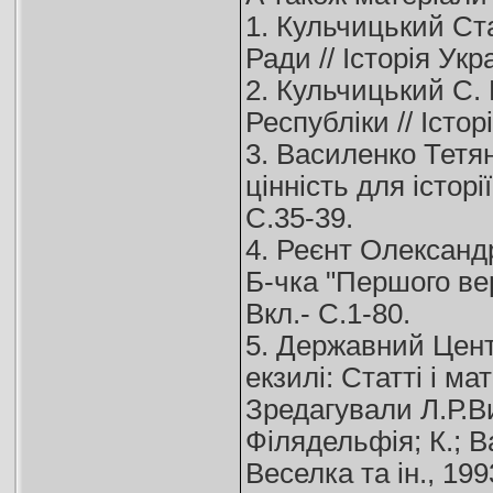
1. Кульчицький Ст
Ради // Історія Укра
2. Кульчицький С.
Республіки // Історі
3. Василенко Тетян
цінність для історії
С.35-39.
4. Реєнт Олександр
Б-чка "Першого вере
Вкл.- С.1-80.
5. Державний Цент
екзилі: Статті і мат
Зредагували Л.Р.Ви
Філядельфія; К.; В
Веселка та ін., 1993