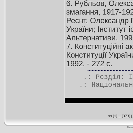
6. Рубльов, Олекса
змагання, 1917-192
Реєнт, Олександр 
України; Інститут і
Альтернативи, 1999
7. Конституційні а
Конституції України
1992. - 272 с.
.: Розділ:
І
.:
Національн
<<
[
1
] ... [
373
] [
Gene