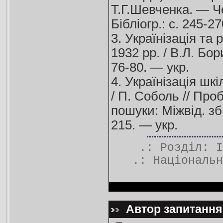
Т.Г.Шевченка. — Че
Бібліогр.: с. 245-2
3. Українізація та
1932 рр. / В.Л. Бор
76-80. — укp.
4. Українізація шк
/ П. Соболь // Проб
пошуки: Міжвід. зб
215. — укp.
.: Розділ:
І
.:
Національн
Автор запитання: