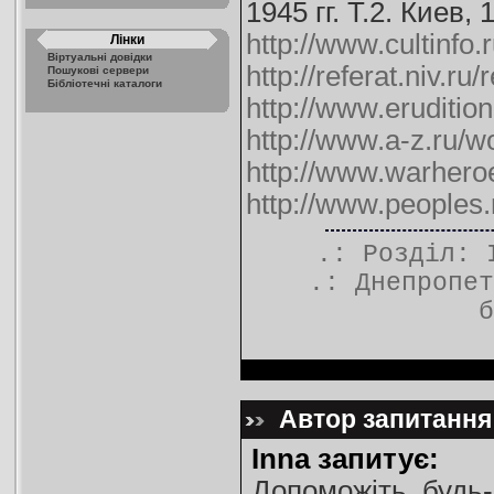
1945 гг. Т.2. Киев, 
http://www.cultinfo.
Лінки
Віртуальні довідки
http://referat.niv.ru
Пошукові сервери
Бібліотечні каталоги
http://www.erudition
http://www.a-z.ru/
http://www.warhero
http://www.peoples.r
.: Розділ:
.:
Днепропет
б
Автор запитання:
Inna запитує:
Допоможіть, будь-