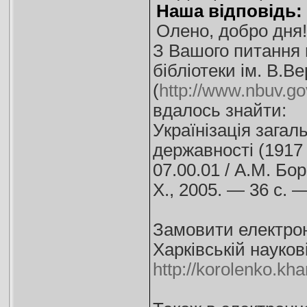
Наша відповідь:
Олено, добро дня!
З Вашого питання 
бібліотеки ім. В.В
(
http://www.nbuv.gov
вдалось знайти:
Українізація загал
державності (1917 -
07.00.01 / А.М. Бор
Х., 2005. — 36 с. —
Замовити електрон
Харківській науков
http://korolenko.kh