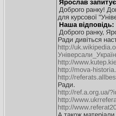
Ярослав запитує
Доброго ранку! До
для курсової "Уні
Наша відповідь:
Доброго ранку, Яр
Ради дивіться наст
http://uk.wikipedia.o
Універсали_Украї
http://www.kutep.ki
http://mova-histori
http://referats.all
Ради.
http://ref.a.org.ua/
http://www.ukrrefe
http://www.referat
А також матеріали