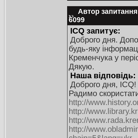
Автор запитання:
6099
ICQ запитує:
Доброго дня. Допо
будь-яку інформаці
Кременчука у періо
Дякую.
Наша відповідь:
Доброго дня, ICQ!
Радимо скористат
http://www.history.o
http://www.library.k
http://www.rada.kre
http://www.obladmin