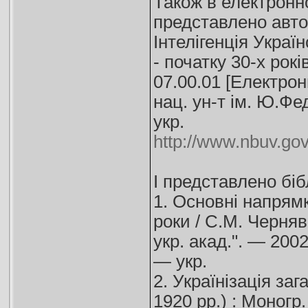
Також в електронн
представлено авт
Інтелігенція Украї
- початку 30-х років
07.00.01 [Електрон
нац. ун-т ім. Ю.Фе
укp.
http://www.nbuv.gov
І представлено бі
1. Основні напрямк
роки / С.М. Чернявс
укр. акад.". — 2002
— укp.
2. Українізація за
1920 рр.) : Моногр.