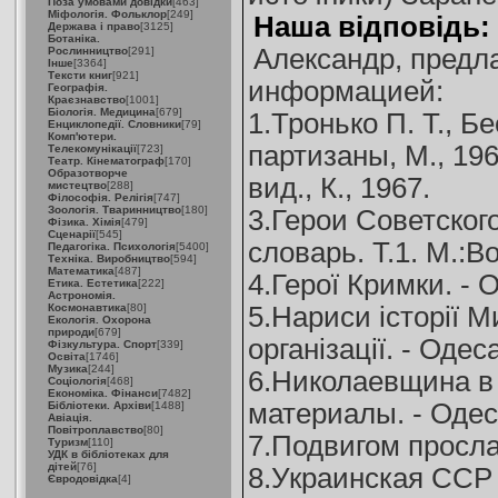
Поза умовами довідки
[463]
Міфологія. Фольклор
[249]
Наша відповідь:
Держава і право
[3125]
Ботаніка.
Александр, предл
Рослинництво
[291]
Інше
[3364]
Тексти книг
[921]
информацией:
Географія.
Краєзнавство
[1001]
Біологія. Медицина
[679]
1.Тронько П. Т., Б
Енциклопедії. Словники
[79]
Комп'ютери.
партизаны, М., 196
Телекомунікації
[723]
Театр. Кінематограф
[170]
Образотворче
вид., К., 1967.
мистецтво
[288]
Філософія. Релігія
[747]
Зоологія. Тваринництво
[180]
3.Герои Советског
Фізика. Хімія
[479]
Сценарії
[545]
словарь. Т.1. М.:В
Педагогіка. Психологія
[5400]
Техніка. Виробництво
[594]
Математика
[487]
4.Герої Кримки. - 
Етика. Естетика
[222]
Астрономія.
Космонавтика
[80]
5.Нариси історії М
Екологія. Охорона
природи
[679]
організації. - Одес
Фізкультура. Спорт
[339]
Освіта
[1746]
Музика
[244]
6.Николаевщина в 
Соціологія
[468]
Економіка. Фінанси
[7482]
материалы. - Одес
Бібліотеки. Архіви
[1488]
Авіація.
Повітроплавство
[80]
7.Подвигом просла
Туризм
[110]
УДК в бібліотеках для
дітей
[76]
8.Украинская ССР 
Євродовідка
[4]