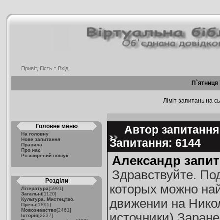
Привіт, Гість ::
Вхід
П`ятниця 
Ліміт запитань на сь
Головне меню
Автор запитання:
На головну
Нове запитання
Запитання: 6144
Правила
Про нас
Розширений пошук
Александр запит
Здравствуйте. По
Розділи
которых можно на
Література
[5991]
Загальні
[1120]
Культура. Мистецтво.
движении на Нико
Преса
[1895]
Мовознавство
[2461]
источники) Заране
Історія
[2237]