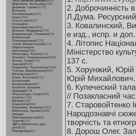
Поза умовами довідки
[463]
Міфологія. Фольклор
[249]
2. Доброчинність в
Держава і право
[3125]
Ботаніка.
Рослинництво
[291]
Л.Дума. Ресурсний ц
Інше
[3364]
Тексти книг
[921]
3. Ковалинский, В
Географія.
Краєзнавство
[1001]
Біологія. Медицина
[679]
е изд., испр. и доп.
Енциклопедії. Словники
[79]
Комп'ютери.
Телекомунікації
[723]
4. Літопис Націонал
Театр. Кінематограф
[170]
Образотворче
Міністерство культ
мистецтво
[288]
Філософія. Релігія
[747]
Зоологія. Тваринництво
[180]
137 с.
Фізика. Хімія
[479]
Сценарії
[545]
5. Хорунжий, Юрій
Педагогіка. Психологія
[5400]
Техніка. Виробництво
[594]
Математика
[487]
Юрій Михайлович. -
Етика. Естетика
[222]
Астрономія.
Космонавтика
[80]
6. Купеческий тал
Екологія. Охорона
природи
[679]
// Позакласний час.
Фізкультура. Спорт
[339]
Освіта
[1746]
Музика
[244]
7. Старовойтенко І
Соціологія
[468]
Економіка. Фінанси
[7482]
Бібліотеки. Архіви
[1488]
Народознавчі сюже
Авіація.
Повітроплавство
[80]
творчість та етногра
Туризм
[110]
УДК в бібліотеках для
дітей
[76]
8. Дорош Олег. Залі
Євродовідка
[4]