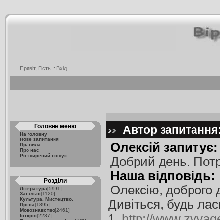
Привіт, Гість ::
Вхід
Головне меню
Автор запитання:
На головну
Нове запитання
Олексій запитує:
Правила
Про нас
Розширений пошук
Добрий день. Потр
Наша відповідь:
Розділи
Олексію, доброго 
Література
[5991]
Загальні
[1120]
Культура. Мистецтво.
Дивіться, будь лас
Преса
[1895]
Мовознавство
[2461]
1.
http://www.zvyag
Історія
[2237]