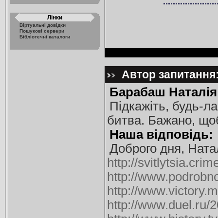
Лінки
Віртуальні довідки
Пошукові сервери
Бібліотечні каталоги
Автор запитання:
Барабаш Наталія
Підкажіть, будь-л
битва. Бажано, що
Наша відповідь:
Доброго дня, Ната
http://svitlytsia.cr
http://www.podrobno
http://www.victory.m
http://www.duel.ru