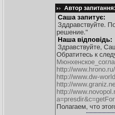
Автор запитання:
Саша запитує:
Зддравствуйте. П
решение."
Наша відповідь:
Здравствуйте, Са
Обратитесь к сле
Мюнхенское_согла
http://www.hrono.ru
http://www.dw-world
http://www.graniz.n
http://www.novopol.r
a=presdir&c=getF
Полагаем, что это