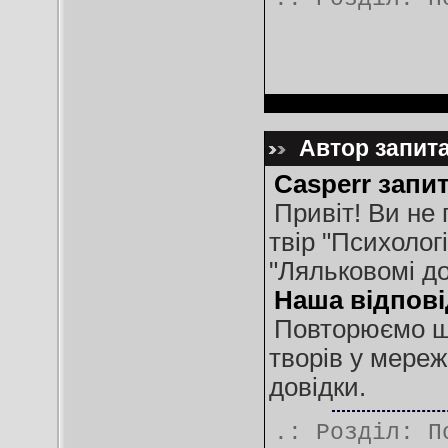
Автор запита
Casperr запит
Привіт! Ви не 
твір "Психолог
"Ляльковомі до
Наша відпові
Повторюємо ще
творів у мереж
довідки.
.: Розділ:
П