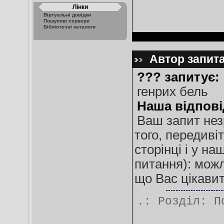
Лінки
Віртуальні довідки
Пошукові сервери
Бібліотечні каталоги
Автор запита
??? запитує:
генрих бель
Наша відпові
Ваш запит нез
того, передиві
сторінці і у на
питання): можл
що Вас цікавит
.: Розділ:
П