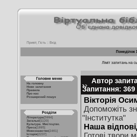
Привіт, Гість ::
Вхід
Понеділок 
Ліміт запитань на сь
Головне меню
Автор запитан
На головну
Нове запитання
Запитання: 36
Правила
Про нас
Розширений пошук
Вікторія Оси
Допоможіть зн
Розділи
"Інститутка"
Література
[5994]
Загальні
[1120]
Культура. Мистецтво.
Наша відпові
Преса
[1895]
Мовознавство
[2461]
Готові твори 
Історія
[2237]