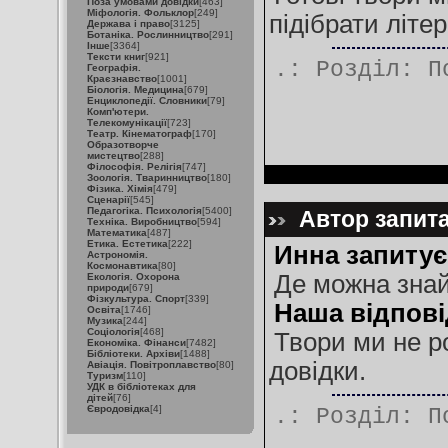
Поза умовами довідки
[463]
Міфологія. Фольклор
[249]
підібрати літе
Держава і право
[3125]
Ботаніка. Рослинництво
[291]
Інше
[3364]
Тексти книг
[921]
.: Розділ:
П
Географія.
Краєзнавство
[1001]
Біологія. Медицина
[679]
Енциклопедії. Словники
[79]
Комп'ютери.
Телекомунікації
[723]
Театр. Кінематограф
[170]
Образотворче
мистецтво
[288]
Філософія. Релігія
[747]
Зоологія. Тваринництво
[180]
Фізика. Хімія
[479]
Сценарії
[545]
Педагогіка. Психологія
[5400]
Автор запита
Техніка. Виробництво
[594]
Математика
[487]
Етика. Естетика
[222]
Инна запитує
Астрономія.
Космонавтика
[80]
Де можна знай
Екологія. Охорона
природи
[679]
Фізкультура. Спорт
[339]
Наша відпові
Освіта
[1746]
Музика
[244]
Соціологія
[468]
Твори ми не р
Економіка. Фінанси
[7482]
Бібліотеки. Архіви
[1488]
довідки.
Авіація. Повітроплавство
[80]
Туризм
[110]
УДК в бібліотеках для
дітей
[76]
Євродовідка
[4]
.: Розділ:
П