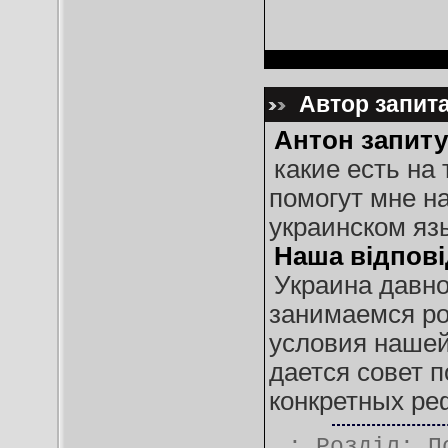
Автор запита
Антон запиту
какие есть на
помогут мне н
украинском язы
Наша відпові
Украина давно 
занимаемся ро
условия нашей
дается совет 
конкретных ре
.: Розділ:
П