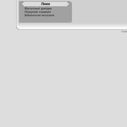
Лінки
Віртуальні довідки
Пошукові сервери
Бібліотечні каталоги
Gene