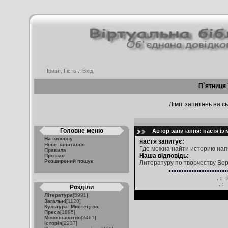
Привіт, Гість ::
Вхід
П`ятниця 
Ліміт запитань на сь
Головне меню
Автор запитання: настя із 
На головну
настя запитує:
Нове запитання
Где можна найти историю на
Правила
Наша відповідь:
Про нас
Розширений пошук
Литературу по творчеству Вер
.: 
.
Розділи
Література
[5991]
Загальні
[1120]
Культура. Мистецтво.
Преса
[1895]
Мовознавство
[2461]
Історія
[2237]