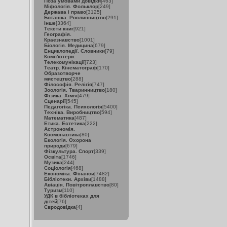
Поза умовами довідки
[463]
Міфологія. Фольклор
[249]
Держава і право
[3125]
Ботаніка. Рослинництво
[291]
Інше
[3364]
Тексти книг
[921]
Географія.
Краєзнавство
[1001]
Біологія. Медицина
[679]
Енциклопедії. Словники
[79]
Комп'ютери.
Телекомунікації
[723]
Театр. Кінематограф
[170]
Образотворче
мистецтво
[288]
Філософія. Релігія
[747]
Зоологія. Тваринництво
[180]
Фізика. Хімія
[479]
Сценарії
[545]
Педагогіка. Психологія
[5400]
Техніка. Виробництво
[594]
Математика
[487]
Етика. Естетика
[222]
Астрономія.
Космонавтика
[80]
Екологія. Охорона
природи
[679]
Фізкультура. Спорт
[339]
Освіта
[1746]
Музика
[244]
Соціологія
[468]
Економіка. Фінанси
[7482]
Бібліотеки. Архіви
[1488]
Авіація. Повітроплавство
[80]
Туризм
[110]
УДК в бібліотеках для
дітей
[76]
Євродовідка
[4]