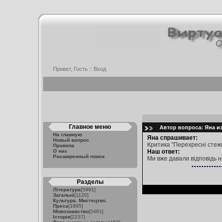
Привет, Гость ::
Вход
Главное меню
Автор вопроса: Яна из
На главную
Яна спрашивает:
Новый вопрос
Критика "Перехресні стежки
Правила
О нас
Наш ответ:
Расширенный поиск
Ми вже давали відповідь на
Разделы
Література
[5991]
Загальні
[1120]
Культура. Мистецтво.
Преса
[1895]
Мовознавство
[2461]
Історія
[2237]