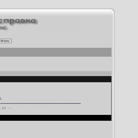
р.
.22 :.