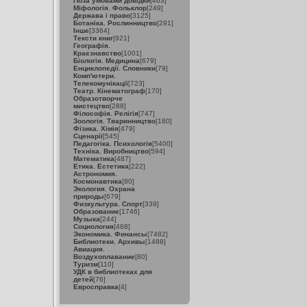
Поза умовами довідки
[463]
Міфологія. Фольклор
[249]
Держава і право
[3125]
Ботаніка. Рослинництво
[291]
Інше
[3364]
Тексти книг
[921]
Географія.
Краєзнавство
[1001]
Біологія. Медицина
[679]
Енциклопедії. Словники
[79]
Комп'ютери.
Телекомунікації
[723]
Театр. Кінематограф
[170]
Образотворче
мистецтво
[288]
Філософія. Релігія
[747]
Зоологія. Тваринництво
[180]
Фізика. Хімія
[479]
Сценарії
[545]
Педагогіка. Психологія
[5400]
Техніка. Виробництво
[594]
Математика
[487]
Етика. Естетика
[222]
Астрономия.
Космонавтика
[80]
Экология. Охрана
природы
[679]
Физкультура. Спорт
[339]
Образование
[1746]
Музыка
[244]
Социология
[468]
Экономика. Финансы
[7482]
Библиотеки. Архивы
[1488]
Авиация.
Воздухоплавание
[80]
Туризм
[110]
УДК в библиотеках для
детей
[76]
Евросправка
[4]